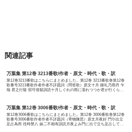
関連記事
万葉集 第12巻 3213番歌/作者・原文・時代・歌・訳
第12巻3213番歌はこちらにまとめました。第12巻 3213番歌巻第12巻
歌番号3213番歌作者作者不詳題詞（問答歌）原文十月 鍾礼乃雨丹 乍
哉 君之行疑 宿可借疑訓読十月しぐれの雨に濡れつつか君が行くらむ
宿か借るらむかなかむなづき しぐ...
万葉集 第12巻 3006番歌/作者・原文・時代・歌・訳
第12巻3006番歌はこちらにまとめました。第12巻 3006番歌巻第12巻
歌番号3006番歌作者作者不詳題詞（寄物陳思）原文月夜好 門尓出立
足占為而 徃時禁八 妹二不相有訓読月夜よみ門に出で立ち足占して行
く時さへや妹に逢はずあらむかなつ...