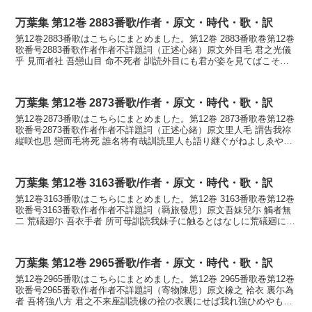
万葉集 第12巻 2883番歌/作者・原文・時代・歌・訳
第12巻2883番歌はこちらにまとめました。第12巻 2883番歌巻第12巻
歌番号2883番歌作者作者不詳題詞（正述心緒）原文外目毛 君之光儀
乎 見而者社 吾戀山目 命不死者 訓読外目にも君が姿を見てばこそ我
が恋やまめ命死なずは かなよそめ...
万葉集 第12巻 2873番歌/作者・原文・時代・歌・訳
第12巻2873番歌はこちらにまとめました。第12巻 2873番歌巻第12巻
歌番号2873番歌作者作者不詳題詞（正述心緒）原文里人毛 謂告我祢
縦咲也思 戀而毛将死 誰名将有哉訓読里人も語り継ぐがねよしゑやし
恋ひても死なむ誰が名ならめやかな...
万葉集 第12巻 3163番歌/作者・原文・時代・歌・訳
第12巻3163番歌はこちらにまとめました。第12巻 3163番歌巻第12巻
歌番号3163番歌作者作者不詳題詞（羇旅發思）原文吾妹兒尓 觸者無
二 荒礒廻尓 吾衣手者 所可母訓読我妹子に触るとはなしに荒礒廻に我
が衣手は濡れにけるかもかなわぎも...
万葉集 第12巻 2965番歌/作者・原文・時代・歌・訳
第12巻2965番歌はこちらにまとめました。第12巻 2965番歌巻第12巻
歌番号2965番歌作者作者不詳題詞（寄物陳思）原文橡之 袷衣 裏尓為
者 吾将強八方 君之不来座訓読橡の袷の衣裏にせば我れ強ひめやも君