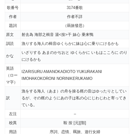
歌番号
3174番歌
作者
作者不詳
題詞
（羇旅發思）
原文
射去為 海部之楫音 湯<按>干 妹心 乗来鴨
訓読
漁りする海人の楫音ゆくらかに妹は心に乗りにけるかも
いざりする あまのかぢおと ゆくらかに いもはこころに のり
かな
にけるかも
英語
IZARISURU AMANOKADIOTO YUKURAKANI
（ロー
IMOHAKOKORONI NORINIKERUKAMO
マ字）
漁をする海人（あま）の舟を操る梶の音はゆったりとしてい
訳
るが、その梶のようにあの子は私の心にじわじわと寄ってき
ている。
左注
–
校異
鞍 按 [元][類]
用語
序詞、恋情、羈旅、遊行女婦