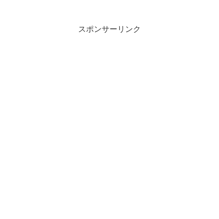
が来まさぬかなつるはみの あはせ...
スポンサーリンク