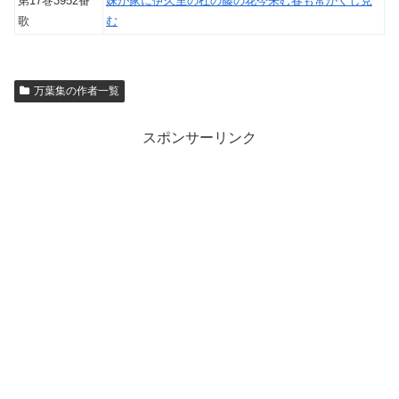
第17巻3952番
妹が家に伊久里の杜の藤の花今来む春も常かくし見
歌
む
万葉集の作者一覧
スポンサーリンク