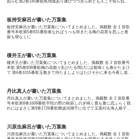
ぬらむ第2巻145番歌鳥翔成あり通ひつつ見らめども人こそ知らね松
は知るらむ第3巻337番歌憶良らは今は罷らむ...
板持安麻呂が書いた万葉集
板持安麻呂が書いた万葉集についてまとめました。掲載数 全 1 首歌
番号本歌第5巻831番歌春なればうべも咲きたる梅の花君を思ふと夜
寐も寝なくに
榎井王が書いた万葉集
榎井王が書いた万葉集についてまとめました。掲載数 全 2 首歌番号
本歌 第5巻838番歌梅の花散り乱ひたる岡びには鴬鳴くも春かたまけ
て 第6巻1015番歌玉敷きて待たましよりはたけそかに来る今夜し楽し
く思ほゆ 榎井王とは？ 榎井王（読み...
丹比真人が書いた万葉集
丹比真人が書いた万葉集についてまとめました。掲載数 全 2 首歌番
号本歌第8巻1609番歌宇陀の野の秋萩しのぎ鳴く鹿も妻に恋ふらく我
れにはまさじ第9巻1726番歌難波潟潮干に出でて玉藻刈る海人娘子ど
も汝が名告らさね
川原虫麻呂が書いた万葉集
川原虫麻呂が書いた万葉集についてまとめました。掲載数 全 1 首歌
番号本歌第20巻4340番歌父母え斎ひて待たね筑紫なる水漬く白玉取