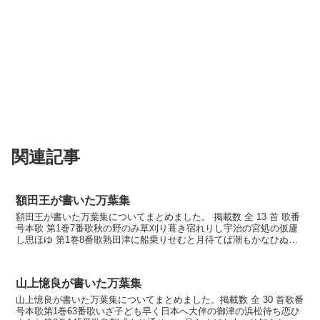
関連記事
額田王が書いた万葉集
額田王が書いた万葉集についてまとめました。 掲載数 全 13 首 歌番
号本歌 第1巻7番歌秋の野のみ草刈り葺き宿れりし宇治の宮処の仮廬
し思ほゆ 第1巻8番歌熟田津に船乗りせむと月待てば潮もかなひぬ今
は漕ぎ出でな 第1巻9番歌莫囂円隣之大相七...
山上憶良が書いた万葉集
山上憶良が書いた万葉集についてまとめました。掲載数 全 30 首歌番
号本歌第1巻63番歌いざ子ども早く日本へ大伴の御津の浜松待ち恋ひ