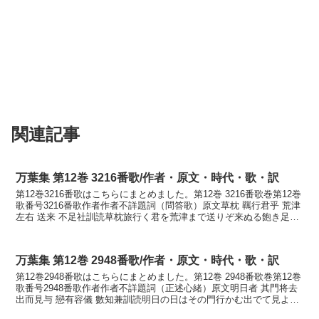
関連記事
万葉集 第12巻 3216番歌/作者・原文・時代・歌・訳
第12巻3216番歌はこちらにまとめました。第12巻 3216番歌巻第12巻
歌番号3216番歌作者作者不詳題詞（問答歌）原文草枕 羈行君乎 荒津
左右 送来 不足社訓読草枕旅行く君を荒津まで送りぞ来ぬる飽き足ら
ねこそかなくさまくら たびゆくき...
万葉集 第12巻 2948番歌/作者・原文・時代・歌・訳
第12巻2948番歌はこちらにまとめました。第12巻 2948番歌巻第12巻
歌番号2948番歌作者作者不詳題詞（正述心緒）原文明日者 其門将去
出而見与 戀有容儀 數知兼訓読明日の日はその門行かむ出でて見よ恋
ひたる姿あまたしるけむかなあすの...