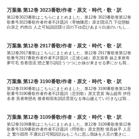
万葉集 第12巻 3023番歌/作者・原文・時代・歌・訳
第12巻3023番歌はこちらにまとめました。第12巻 3023番歌巻第12巻
歌番号3023番歌作者作者不詳題詞（寄物陳思）原文隠沼乃 下従戀餘
白浪之 灼然出 人之可知訓読隠り沼の下ゆ恋ひあまり白波のいちしろ
く出でぬ人の知るべくかなこもりぬ...
万葉集 第12巻 2917番歌/作者・原文・時代・歌・訳
第12巻2917番歌はこちらにまとめました。第12巻 2917番歌巻第12巻
歌番号2917番歌作者作者不詳題詞（正述心緒）原文寤香 妹之来座有
夢可毛 吾香惑流 戀之繁尓訓読うつつにか妹が来ませる夢にかも我れ
か惑へる恋の繁きにかなうつつにか...
万葉集 第12巻 3190番歌/作者・原文・時代・歌・訳
第12巻3190番歌はこちらにまとめました。第12巻 3190番歌巻第12巻
歌番号3190番歌作者作者不詳題詞（悲別歌）原文雲居 海山超而 伊徃
名者 吾者将戀名 後者相宿友訓読雲居なる海山越えてい行きなば我れ
は恋ひむな後は逢ひぬともかなくも...
万葉集 第12巻 3109番歌/作者・原文・時代・歌・訳
第12巻3109番歌はこちらにまとめました。第12巻 3109番歌巻第12巻
歌番号3109番歌作者作者不詳題詞（問答歌）原文慇懃 憶吾妹乎 人言
之 繁尓因而 不通比日可聞訓読ねもころに思ふ我妹を人言の繁きによ