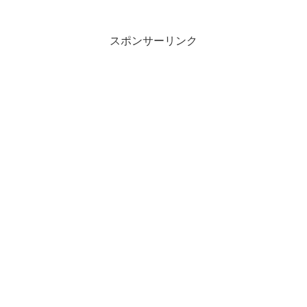
りて淀むころかもかなねもころに ...
スポンサーリンク