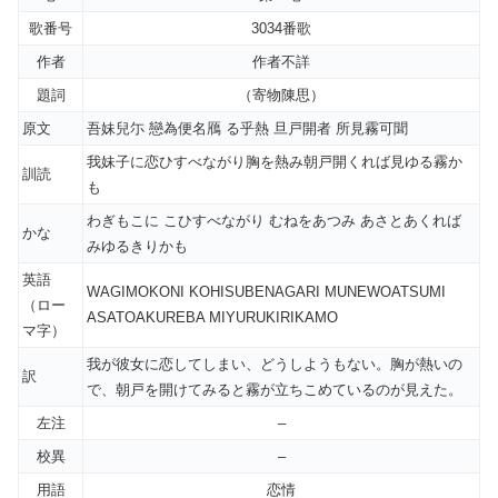
歌番号
3034番歌
作者
作者不詳
題詞
（寄物陳思）
原文
吾妹兒尓 戀為便名鴈 る乎熱 旦戸開者 所見霧可聞
我妹子に恋ひすべながり胸を熱み朝戸開くれば見ゆる霧か
訓読
も
わぎもこに こひすべながり むねをあつみ あさとあくれば
かな
みゆるきりかも
英語
WAGIMOKONI KOHISUBENAGARI MUNEWOATSUMI
（ロー
ASATOAKUREBA MIYURUKIRIKAMO
マ字）
我が彼女に恋してしまい、どうしようもない。胸が熱いの
訳
で、朝戸を開けてみると霧が立ちこめているのが見えた。
左注
–
校異
–
用語
恋情