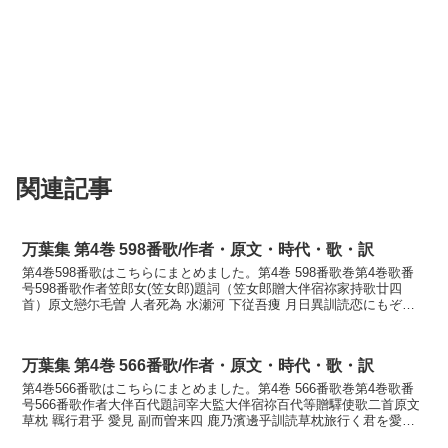
関連記事
万葉集 第4巻 598番歌/作者・原文・時代・歌・訳
第4巻598番歌はこちらにまとめました。第4巻 598番歌巻第4巻歌番
号598番歌作者笠郎女(笠女郎)題詞（笠女郎贈大伴宿祢家持歌廿四
首）原文戀尓毛曽 人者死為 水瀬河 下従吾痩 月日異訓読恋にもぞ人
は死にする水無瀬川下ゆ我れ痩す月に日に異...
万葉集 第4巻 566番歌/作者・原文・時代・歌・訳
第4巻566番歌はこちらにまとめました。第4巻 566番歌巻第4巻歌番
号566番歌作者大伴百代題詞宰大監大伴宿祢百代等贈驛使歌二首原文
草枕 羈行君乎 愛見 副而曽来四 鹿乃濱邊乎訓読草枕旅行く君を愛し
みたぐひてぞ来し志賀の浜辺をかなくさまく...