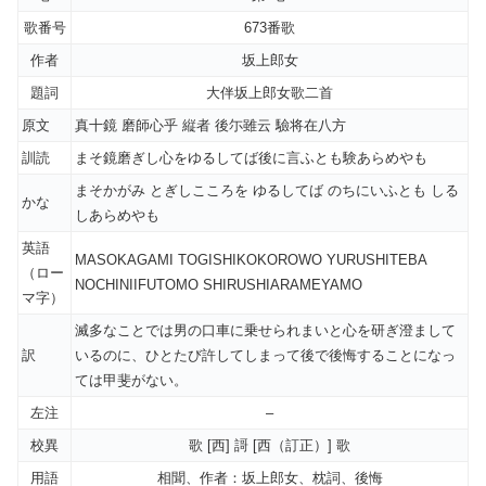
歌番号
673番歌
作者
坂上郎女
題詞
大伴坂上郎女歌二首
原文
真十鏡 磨師心乎 縦者 後尓雖云 驗将在八方
訓読
まそ鏡磨ぎし心をゆるしてば後に言ふとも験あらめやも
まそかがみ とぎしこころを ゆるしてば のちにいふとも しる
かな
しあらめやも
英語
MASOKAGAMI TOGISHIKOKOROWO YURUSHITEBA
（ロー
NOCHINIIFUTOMO SHIRUSHIARAMEYAMO
マ字）
滅多なことでは男の口車に乗せられまいと心を研ぎ澄まして
訳
いるのに、ひとたび許してしまって後で後悔することになっ
ては甲斐がない。
左注
–
校異
歌 [西] 謌 [西（訂正）] 歌
用語
相聞、作者：坂上郎女、枕詞、後悔