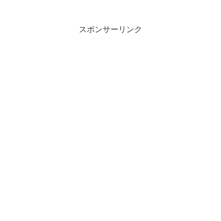
物思ふとわびをる時に鳴きつつもとなかなさ...
スポンサーリンク