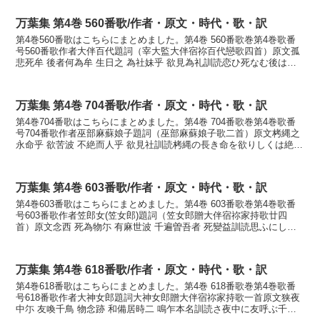
万葉集 第4巻 560番歌/作者・原文・時代・歌・訳
第4巻560番歌はこちらにまとめました。第4巻 560番歌巻第4巻歌番
号560番歌作者大伴百代題詞（宰大監大伴宿祢百代戀歌四首）原文孤
悲死牟 後者何為牟 生日之 為社妹乎 欲見為礼訓読恋ひ死なむ後は何
せむ生ける日のためこそ妹を見まく欲りすれ...
万葉集 第4巻 704番歌/作者・原文・時代・歌・訳
第4巻704番歌はこちらにまとめました。第4巻 704番歌巻第4巻歌番
号704番歌作者巫部麻蘇娘子題詞（巫部麻蘇娘子歌二首）原文栲縄之
永命乎 欲苦波 不絶而人乎 欲見社訓読栲縄の長き命を欲りしくは絶え
ずて人を見まく欲りこそかなたくなはの ...
万葉集 第4巻 603番歌/作者・原文・時代・歌・訳
第4巻603番歌はこちらにまとめました。第4巻 603番歌巻第4巻歌番
号603番歌作者笠郎女(笠女郎)題詞（笠女郎贈大伴宿祢家持歌廿四
首）原文念西 死為物尓 有麻世波 千遍曽吾者 死變益訓読思ふにし死
にするものにあらませば千たびぞ我れは死に...
万葉集 第4巻 618番歌/作者・原文・時代・歌・訳
第4巻618番歌はこちらにまとめました。第4巻 618番歌巻第4巻歌番
号618番歌作者大神女郎題詞大神女郎贈大伴宿祢家持歌一首原文狭夜
中尓 友喚千鳥 物念跡 和備居時二 鳴乍本名訓読さ夜中に友呼ぶ千鳥