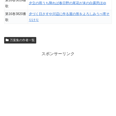
第16巻3819番
夕立の雨うち降れば春日野の尾花が末の白露思ほゆ
歌
第16巻3820番
夕づく日さすや川辺に作る屋の形をよろしみうべ寄そ
歌
りけり
万葉集の作者一覧
スポンサーリンク