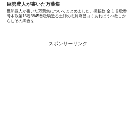
巨勢豊人が書いた万葉集
巨勢豊人が書いた万葉集についてまとめました。掲載数 全 1 首歌番
号本歌第16巻3845番歌駒造る土師の志婢麻呂白くあればうべ欲しか
らむその黒色を
スポンサーリンク