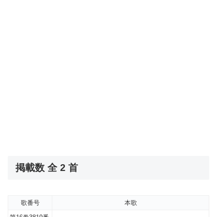
掲載数 全 2 首
歌番号
本歌