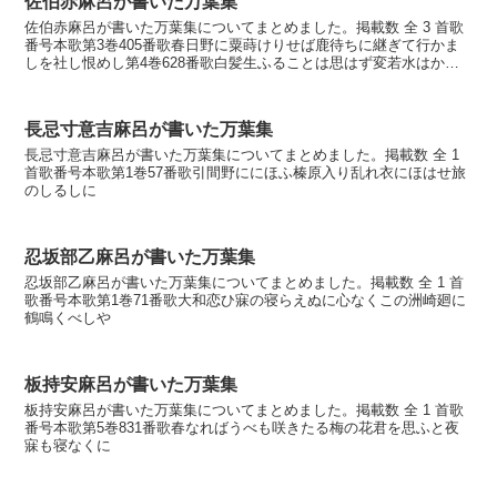
佐伯赤麻呂が書いた万葉集
佐伯赤麻呂が書いた万葉集についてまとめました。掲載数 全 3 首歌
番号本歌第3巻405番歌春日野に粟蒔けりせば鹿待ちに継ぎて行かま
しを社し恨めし第4巻628番歌白髪生ふることは思はず変若水はかに
もかくにも求めて行かむ第4巻630番歌初花の散...
長忌寸意吉麻呂が書いた万葉集
長忌寸意吉麻呂が書いた万葉集についてまとめました。掲載数 全 1
首歌番号本歌第1巻57番歌引間野ににほふ榛原入り乱れ衣にほはせ旅
のしるしに
忍坂部乙麻呂が書いた万葉集
忍坂部乙麻呂が書いた万葉集についてまとめました。掲載数 全 1 首
歌番号本歌第1巻71番歌大和恋ひ寐の寝らえぬに心なくこの洲崎廻に
鶴鳴くべしや
板持安麻呂が書いた万葉集
板持安麻呂が書いた万葉集についてまとめました。掲載数 全 1 首歌
番号本歌第5巻831番歌春なればうべも咲きたる梅の花君を思ふと夜
寐も寝なくに