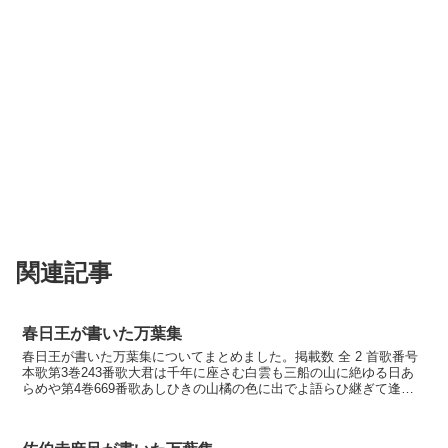
関連記事
春日王が書いた万葉集
春日王が書いた万葉集についてまとめました。掲載数 全 2 首歌番号
本歌第3巻243番歌大君は千年に座さむ白雲も三船の山に絶ゆる日あ
らめや第4巻669番歌あしひきの山橘の色に出でよ語らひ継ぎて逢ふ
こともあらむ