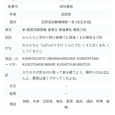
歌番号
3832番歌
作者
忌部首
題詞
忌部首詠數種物歌一首 [名忘失也]
原文
枳 蕀原苅除曽氣 倉将立 屎遠麻礼 櫛造刀自
訓読
からたちと茨刈り除け倉建てむ屎遠くまれ櫛造る刀自
からたちと うばらかりそけ くらたてむ くそとほくまれ く
かな
しつくるとじ
英語（ロ
KARATACHITO UBARAKARISOKE KURATATEMU
ーマ字）
KUSOTOHOKUMARE KUSHITSUKURUTOJI
カラタチの茨を刈り取って倉を建てよう。櫛作りのおばは
訳
んよ。糞尿は遠くでやってくれよね。
左注
–
校異
–
雑歌、作者：忌部首、物名、宴席、戯笑、誦詠、即興、植
用語
物