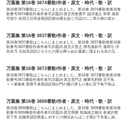
万葉集 第16巻 3874番歌/作者・原文・時代・歌・訳
第16巻3874番歌はこちらにまとめました。第16巻 3874番歌巻第16巻
歌番号3874番歌作者作者不詳題詞-原文所射鹿乎 認河邊之 和草 身若
可倍尓 佐宿之兒等波母訓読射ゆ鹿を認ぐ川辺のにこ草の身の若かへ
にさ寝し子らはもかないゆししを ...
万葉集 第16巻 3837番歌/作者・原文・時代・歌・訳
第16巻3837番歌はこちらにまとめました。第16巻 3837番歌巻第16巻
歌番号3837番歌作者作者不詳題詞-原文久堅之 雨毛落奴可 蓮荷尓 渟
在水乃 玉似見訓読ひさかたの雨も降らぬか蓮葉に溜まれる水の玉に
似たる見むかなひさかたの あめも...
万葉集 第16巻 3872番歌/作者・原文・時代・歌・訳
第16巻3872番歌はこちらにまとめました。第16巻 3872番歌巻第16巻
歌番号3872番歌作者作者不詳題詞-原文吾門之 榎實毛利喫 百千鳥
々々者雖来 君曽不来座訓読我が門の榎の実もり食む百千鳥千鳥は来
れど君ぞ来まさぬかなわがかどの え...
万葉集 第16巻 3809番歌/作者・原文・時代・歌・訳
第16巻3809番歌はこちらにまとめました。第16巻 3809番歌巻第16巻
歌番号3809番歌作者作者不詳題詞-原文商變 領為跡之御法 有者許曽
吾下衣 反賜米訓読商返しめすとの御法あらばこそ我が下衣返し給は
めかなあきかへし めすとのみのり...