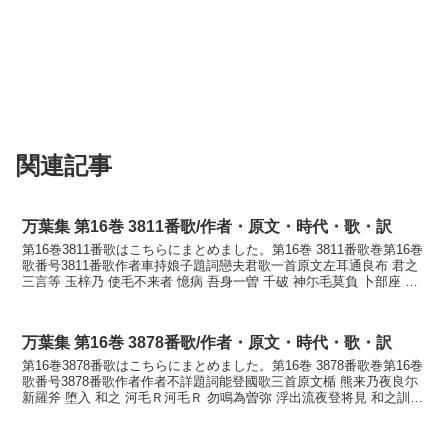
関連記事
万葉集 第16巻 3811番歌/作者・原文・時代・歌・訳
第16巻3811番歌はこちらにまとめました。第16巻 3811番歌巻第16巻
歌番号3811番歌作者車持娘子題詞戀夫君歌一首原文左耳通良布 君之
三言等 玉梓乃 使毛不来者 憶病 吾身一曽 千破 神尓毛莫負 卜部座 龜
毛莫焼曽 戀之久尓 痛吾身...
万葉集 第16巻 3878番歌/作者・原文・時代・歌・訳
第16巻3878番歌はこちらにまとめました。第16巻 3878番歌巻第16巻
歌番号3878番歌作者作者不詳題詞能登國歌三首原文楯 熊来乃夜良尓
新羅斧 堕入 和之 河毛Ｒ河毛Ｒ 勿鳴為曽弥 浮出流夜登将見 和之訓読
はしたての 熊来のやらに ...