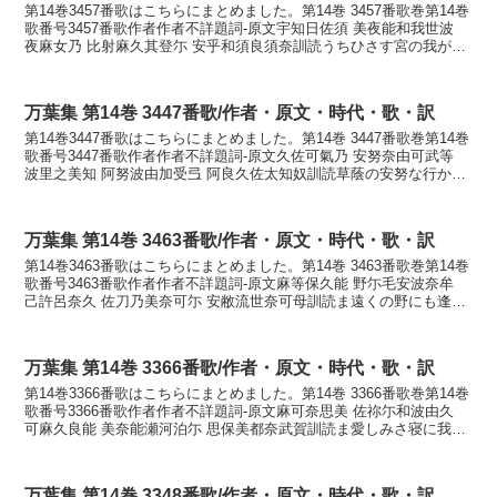
第14巻3457番歌はこちらにまとめました。第14巻 3457番歌巻第14巻
歌番号3457番歌作者作者不詳題詞-原文宇知日佐須 美夜能和我世波
夜麻女乃 比射麻久其登尓 安乎和須良須奈訓読うちひさす宮の我が背
は大和女の膝まくごとに我を忘らす...
万葉集 第14巻 3447番歌/作者・原文・時代・歌・訳
第14巻3447番歌はこちらにまとめました。第14巻 3447番歌巻第14巻
歌番号3447番歌作者作者不詳題詞-原文久佐可氣乃 安努奈由可武等
波里之美知 阿努波由加受弖 阿良久佐太知奴訓読草蔭の安努な行かむ
と墾りし道安努は行かずて荒草立ち...
万葉集 第14巻 3463番歌/作者・原文・時代・歌・訳
第14巻3463番歌はこちらにまとめました。第14巻 3463番歌巻第14巻
歌番号3463番歌作者作者不詳題詞-原文麻等保久能 野尓毛安波奈牟
己許呂奈久 佐刀乃美奈可尓 安敝流世奈可母訓読ま遠くの野にも逢は
なむ心なく里のみ中に逢へる背なか...
万葉集 第14巻 3366番歌/作者・原文・時代・歌・訳
第14巻3366番歌はこちらにまとめました。第14巻 3366番歌巻第14巻
歌番号3366番歌作者作者不詳題詞-原文麻可奈思美 佐祢尓和波由久
可麻久良能 美奈能瀬河泊尓 思保美都奈武賀訓読ま愛しみさ寝に我は
行く鎌倉の水無瀬川に潮満つなむか...
万葉集 第14巻 3348番歌/作者・原文・時代・歌・訳