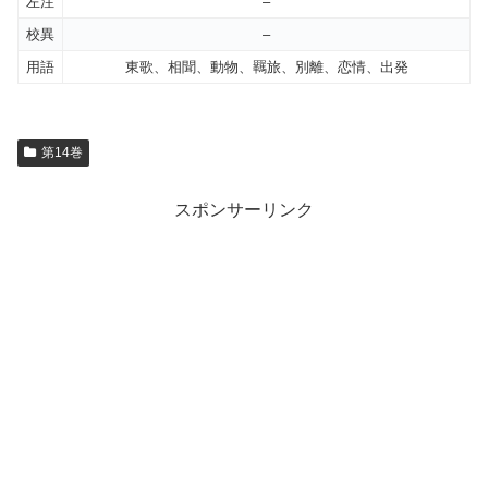
左注
–
校異
–
用語
東歌、相聞、動物、羈旅、別離、恋情、出発
第14巻
スポンサーリンク