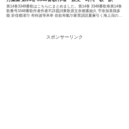
第14巻3348番歌はこちらにまとめました。第14巻 3348番歌巻第14巻
歌番号3348番歌作者作者不詳題詞東歌原文奈都素妣久 宇奈加美我多
能 於伎都渚尓 布袮波等米牟 佐欲布氣尓家里訓読夏麻引く海上潟の沖
つ洲に船は留めむさ夜更けにけりか...
スポンサーリンク