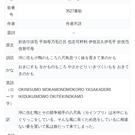
歌番
3527番歌
号
作者
作者不詳
題詞
–
於吉尓須毛 乎加母乃毛己呂 也左可杼利 伊伎豆久伊毛乎 於伎弖
原文
伎努可母
訓読
沖に住も小鴨のもころ八尺鳥息づく妹を置きて来のかも
おきにすも をかものもころ やさかどり いきづくいもを おきて
かな
きのかも
英語
（ロ
OKINISUMO WOKAMONOMOKORO YASAKADORI
ーマ
IKIDUKUIMOWO OKITEKINOKAMO
字）
沖に住む鴨とその競争相手の八尺鳥（カイツブリ）は水中にも
訳
ぐりっこをしている。そんな風に長くため息をしているに相違
ない妻を置いて私は旅だって来てしまった。