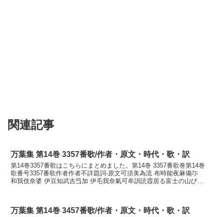
関連記事
万葉集 第14巻 3357番歌/作者・原文・時代・歌・訳
第14巻3357番歌はこちらにまとめました。第14巻 3357番歌巻第14巻
歌番号3357番歌作者作者不詳題詞-原文可須美為流 布時能夜麻備尓
和我伎奈婆 伊豆知武吉弖加 伊毛我奈氣可牟訓読霞居る富士の山びに
我が来なばいづち向きてか妹が嘆か...
万葉集 第14巻 3457番歌/作者・原文・時代・歌・訳