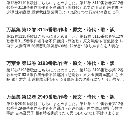
第12巻3119番歌はこちらにまとめました。第12巻 3119番歌巻第12巻
歌番号3119番歌作者作者不詳題詞（問答歌）原文従明日者 戀乍将 今
夕弾 速初夜従 綏解我妹訓読明日よりは恋ひつつ行かむ今夜だに早く
宵より紐解け我妹かなあすよりは ...
万葉集 第12巻 3115番歌/作者・原文・時代・歌・訳
第12巻3115番歌はこちらにまとめました。第12巻 3115番歌巻第12巻
歌番号3115番歌作者作者不詳題詞（問答歌）原文氣緒尓 言氣築之 妹
尚乎 人妻有跡 聞者悲毛訓読息の緒に我が息づきし妹すらを人妻なり
と聞けば悲しもかないきのをに わ...
万葉集 第12巻 3193番歌/作者・原文・時代・歌・訳
第12巻3193番歌はこちらにまとめました。第12巻 3193番歌巻第12巻
歌番号3193番歌作者作者不詳題詞（悲別歌）原文玉勝間 嶋熊山之 夕
晩 獨可君之 山道将越 訓読玉かつま島熊山の夕暮れにひとりか君が山
道越ゆらむ かなたまかつま し...
万葉集 第12巻 2949番歌/作者・原文・時代・歌・訳
第12巻2949番歌はこちらにまとめました。第12巻 2949番歌巻第12巻
歌番号2949番歌作者作者不詳題詞（正述心緒）原文得田價異 心欝悒
事計 吉為吾兄子 相有時谷訓読うたて異に心いぶせし事計りよくせ我
が背子逢へる時だにかなうたてけに...