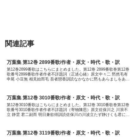
関連記事
万葉集 第12巻 2899番歌/作者・原文・時代・歌・訳
第12巻2899番歌はこちらにまとめました。第12巻 2899番歌巻第12巻
歌番号2899番歌作者作者不詳題詞（正述心緒）原文中々二 黙然毛有
申尾 小豆無 相見始而毛 吾者戀香訓読なかなかに黙もあらましをあづ
きなく相見そめても我れは恋ふるか...
万葉集 第12巻 3010番歌/作者・原文・時代・歌・訳
第12巻3010番歌はこちらにまとめました。第12巻 3010番歌巻第12巻
歌番号3010番歌作者作者不詳題詞（寄物陳思）原文佐保川之 川浪不
立 静雲 君二副而 明日兼欲得訓読佐保川の川波立たず静けくも君にた
ぐひて明日さへもがもかなさほがは...
万葉集 第12巻 3119番歌/作者・原文・時代・歌・訳