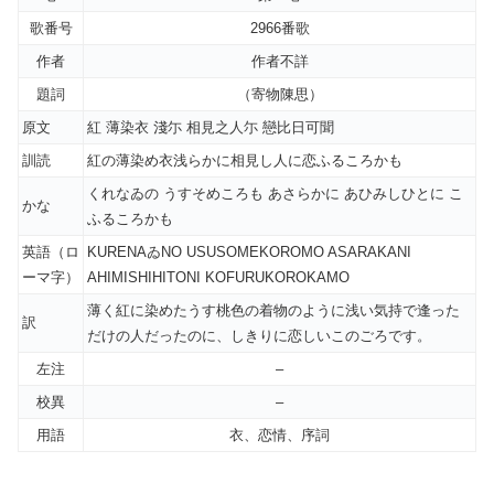
歌番号
2966番歌
作者
作者不詳
題詞
（寄物陳思）
原文
紅 薄染衣 淺尓 相見之人尓 戀比日可聞
訓読
紅の薄染め衣浅らかに相見し人に恋ふるころかも
くれなゐの うすそめころも あさらかに あひみしひとに こ
かな
ふるころかも
英語（ロ
KURENAゐNO USUSOMEKOROMO ASARAKANI
ーマ字）
AHIMISHIHITONI KOFURUKOROKAMO
薄く紅に染めたうす桃色の着物のように浅い気持で逢った
訳
だけの人だったのに、しきりに恋しいこのごろです。
左注
–
校異
–
用語
衣、恋情、序詞