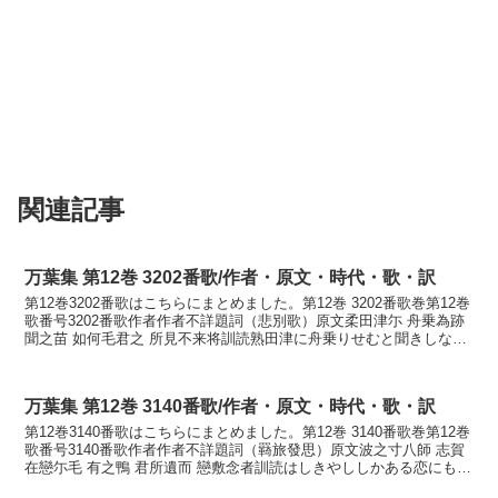
関連記事
万葉集 第12巻 3202番歌/作者・原文・時代・歌・訳
第12巻3202番歌はこちらにまとめました。第12巻 3202番歌巻第12巻
歌番号3202番歌作者作者不詳題詞（悲別歌）原文柔田津尓 舟乗為跡
聞之苗 如何毛君之 所見不来将訓読熟田津に舟乗りせむと聞きしなへ
何ぞも君が見え来ずあるらむかなに...
万葉集 第12巻 3140番歌/作者・原文・時代・歌・訳
第12巻3140番歌はこちらにまとめました。第12巻 3140番歌巻第12巻
歌番号3140番歌作者作者不詳題詞（羇旅發思）原文波之寸八師 志賀
在戀尓毛 有之鴨 君所遺而 戀敷念者訓読はしきやししかある恋にもあ
りしかも君に後れて恋しき思へばか...