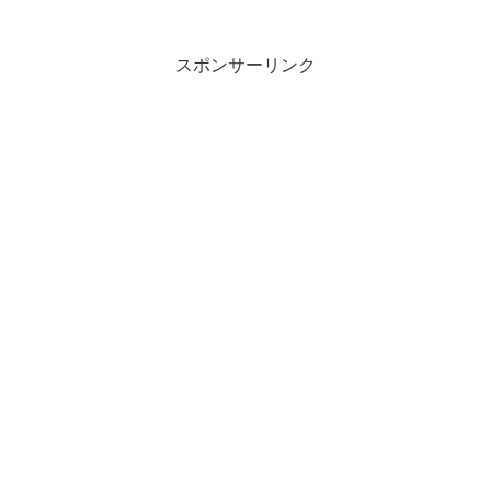
日だに逢はむをかなこころなき あ...
スポンサーリンク