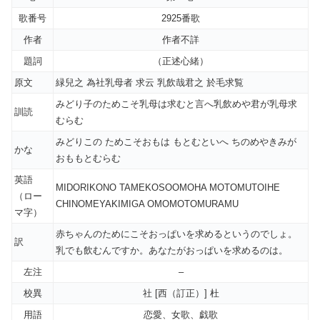
歌番号
2925番歌
作者
作者不詳
題詞
（正述心緒）
原文
緑兒之 為社乳母者 求云 乳飲哉君之 於毛求覧
みどり子のためこそ乳母は求むと言へ乳飲めや君が乳母求
訓読
むらむ
みどりこの ためこそおもは もとむといへ ちのめやきみが
かな
おももとむらむ
英語
MIDORIKONO TAMEKOSOOMOHA MOTOMUTOIHE
（ロー
CHINOMEYAKIMIGA OMOMOTOMURAMU
マ字）
赤ちゃんのためにこそおっぱいを求めるというのでしょ。
訳
乳でも飲むんですか。あなたがおっぱいを求めるのは。
左注
–
校異
社 [西（訂正）] 杜
用語
恋愛、女歌、戯歌