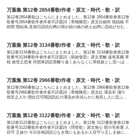
万葉集 第12巻 2854番歌/作者・原文・時代・歌・訳
第12巻2854番歌はこちらにまとめました。第12巻 2854番歌巻第12巻
歌番号2854番歌作者作者不詳題詞（寄物陳思）原文白細布 我紐緒 不
絶間 戀結為 及相日訓読白栲の我が紐の緒の絶えぬ間に恋結びせむ逢
はむ日までにかなしろたへの わが...
万葉集 第12巻 3134番歌/作者・原文・時代・歌・訳
第12巻3134番歌はこちらにまとめました。第12巻 3134番歌巻第12巻
歌番号3134番歌作者作者不詳題詞（羇旅發思）原文里離 遠有莫國 草
枕 旅登之思者 尚戀来訓読里離り遠くあらなくに草枕旅とし思へばな
ほ恋ひにけりかなさとさかり とほ...
万葉集 第12巻 2966番歌/作者・原文・時代・歌・訳
第12巻2966番歌はこちらにまとめました。第12巻 2966番歌巻第12巻
歌番号2966番歌作者作者不詳題詞（寄物陳思）原文紅 薄染衣 淺尓
相見之人尓 戀比日可聞訓読紅の薄染め衣浅らかに相見し人に恋ふる
ころかもかなくれなゐの うすそめこ...
万葉集 第12巻 3122番歌/作者・原文・時代・歌・訳
第12巻3122番歌はこちらにまとめました。第12巻 3122番歌巻第12巻
歌番号3122番歌作者作者不詳題詞（問答歌）原文無心 雨尓毛有鹿 人
目守 乏妹尓 今日谷相訓読心なき雨にもあるか人目守り乏しき妹に今