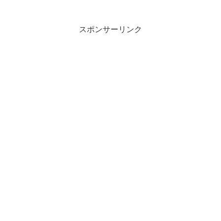
か借らましかなかむなづき あまま...
スポンサーリンク