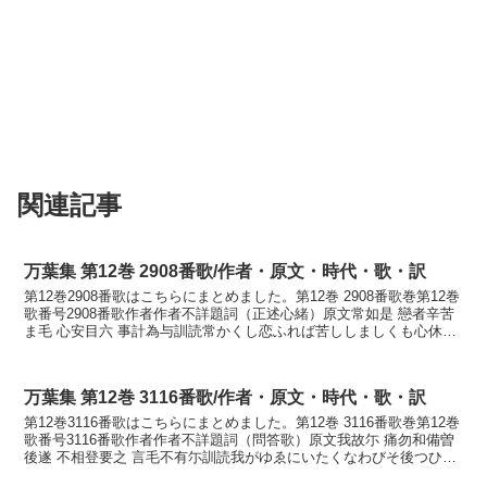
関連記事
万葉集 第12巻 2908番歌/作者・原文・時代・歌・訳
第12巻2908番歌はこちらにまとめました。第12巻 2908番歌巻第12巻
歌番号2908番歌作者作者不詳題詞（正述心緒）原文常如是 戀者辛苦
ま毛 心安目六 事計為与訓読常かくし恋ふれば苦ししましくも心休め
む事計りせよかなつねかくし こふ...
万葉集 第12巻 3116番歌/作者・原文・時代・歌・訳
第12巻3116番歌はこちらにまとめました。第12巻 3116番歌巻第12巻
歌番号3116番歌作者作者不詳題詞（問答歌）原文我故尓 痛勿和備曽
後遂 不相登要之 言毛不有尓訓読我がゆゑにいたくなわびそ後つひに
逢はじと言ひしこともあらなくにか...