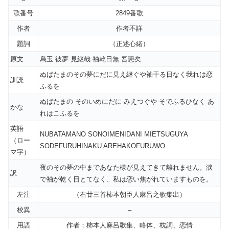
歌番号
2849番歌
作者
作者不詳
題詞
（正述心緒）
原文
烏玉 彼夢 見継哉 袖乾日無 吾戀矣
ぬばたまのその夢にだに見え継ぐや袖干る日なく我れは恋
訓読
ふるを
ぬばたまの そのいめにだに みえつぐや そでふるひなく あ
かな
れはこふるを
英語
NUBATAMANO SONOIMENIDANI MIETSUGUYA
（ロー
SODEFURUHINAKU AREHAKOFURUWO
マ字）
夜のその夢の中まであなた様が見えてきて離れません。涙
訳
で袖が乾く日とてなく、私は恋い焦がれていますものを。
左注
（右廿三首柿本朝臣人麻呂之歌集出）
校異
–
用語
作者：柿本人麻呂歌集、略体、枕詞、恋情