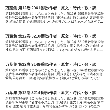
万葉集 第12巻 2961番歌/作者・原文・時代・歌・訳
第12巻2961番歌はこちらにまとめました。第12巻 2961番歌巻第12巻
歌番号2961番歌作者作者不詳題詞（正述心緒）原文虚蝉之 常辞登 雖
念 継而之聞者 心遮焉訓読うつせみの常のことばと思へども継ぎてし
聞けば心惑ひぬかなうつせみの つ...
万葉集 第12巻 3210番歌/作者・原文・時代・歌・訳
第12巻3210番歌はこちらにまとめました。第12巻 3210番歌巻第12巻
歌番号3210番歌作者作者不詳題詞（悲別歌）原文足桧木乃 片山雉 立
徃牟 君尓後而 打四鶏目八方訓読あしひきの片山雉立ち行かむ君に後
れてうつしけめやもかなあしひきの...
万葉集 第12巻 3149番歌/作者・原文・時代・歌・訳
第12巻3149番歌はこちらにまとめました。第12巻 3149番歌巻第12巻
歌番号3149番歌作者作者不詳題詞（羇旅發思）原文梓弓 末者不知杼
愛美 君尓副而 山道越来奴訓読梓弓末は知らねど愛しみ君にたぐひて
山道越え来ぬかなあづさゆみ すゑ...
万葉集 第12巻 3214番歌/作者・原文・時代・歌・訳
第12巻3214番歌はこちらにまとめました。第12巻 3214番歌巻第12巻
歌番号3214番歌作者作者不詳題詞（問答歌）原文十月 間毛不置 零尓
西者 誰里 宿可借益訓読十月雨間も置かず降りにせばいづれの里の宿