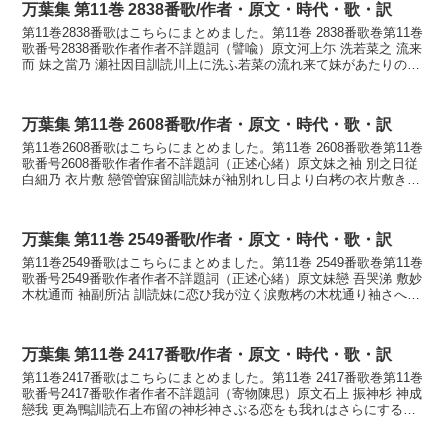
万葉集 第11巻 2838番歌/作者・原文・時代・歌・訳
第11巻2838番歌はこちらにまとめました。第11巻 2838番歌巻第11巻
歌番号2838番歌作者作者不詳題詞（譬喩）原文河上尓 洗若菜之 流来
而 妹之當乃 瀬社因目訓読川上に洗ふ若菜の流れ来て妹があたりの瀬
にこそ寄らめかなかはかみに あら...
万葉集 第11巻 2608番歌/作者・原文・時代・歌・訳
第11巻2608番歌はこちらにまとめました。第11巻 2608番歌巻第11巻
歌番号2608番歌作者作者不詳題詞（正述心緒）原文妹之袖 別之日従
白細乃 衣片敷 戀管曽寐留訓読妹が袖別れし日より白栲の衣片敷き恋
ひつつぞ寝るかないもがそで わか...
万葉集 第11巻 2549番歌/作者・原文・時代・歌・訳
第11巻2549番歌はこちらにまとめました。第11巻 2549番歌巻第11巻
歌番号2549番歌作者作者不詳題詞（正述心緒）原文妹戀 吾哭涕 敷妙
木枕通而 袖副所沾 訓読妹に恋ひ我が泣く涙敷栲の木枕通り袖さへ濡
れぬ かないもにこひ わがなく...
万葉集 第11巻 2417番歌/作者・原文・時代・歌・訳
第11巻2417番歌はこちらにまとめました。第11巻 2417番歌巻第11巻
歌番号2417番歌作者作者不詳題詞（寄物陳思）原文石上 振神杉 神成
戀我 更為鴨訓読石上布留の神杉神さぶる恋をも我れはさらにするか
もかないそのかみ ふるのかむすぎ...