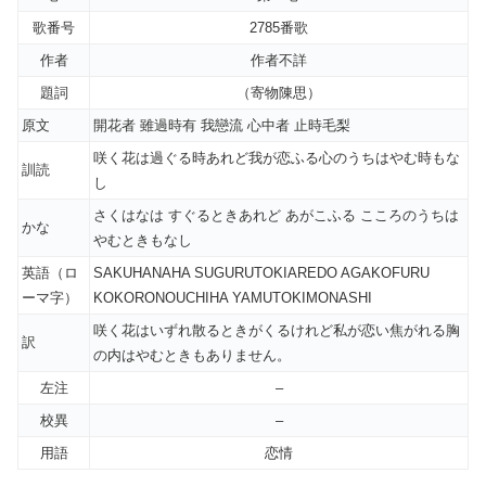
歌番号
2785番歌
作者
作者不詳
題詞
（寄物陳思）
原文
開花者 雖過時有 我戀流 心中者 止時毛梨
咲く花は過ぐる時あれど我が恋ふる心のうちはやむ時もな
訓読
し
さくはなは すぐるときあれど あがこふる こころのうちは
かな
やむときもなし
英語（ロ
SAKUHANAHA SUGURUTOKIAREDO AGAKOFURU
ーマ字）
KOKORONOUCHIHA YAMUTOKIMONASHI
咲く花はいずれ散るときがくるけれど私が恋い焦がれる胸
訳
の内はやむときもありません。
左注
–
校異
–
用語
恋情