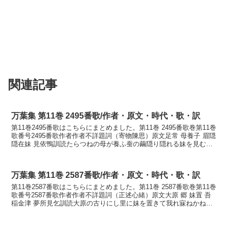
関連記事
万葉集 第11巻 2495番歌/作者・原文・時代・歌・訳
第11巻2495番歌はこちらにまとめました。第11巻 2495番歌巻第11巻
歌番号2495番歌作者作者不詳題詞（寄物陳思）原文足常 母養子 眉隠
隠在妹 見依鴨訓読たらつねの母が養ふ蚕の繭隠り隠れる妹を見むよ
しもがもかなたらつねの ははがか...
万葉集 第11巻 2587番歌/作者・原文・時代・歌・訳
第11巻2587番歌はこちらにまとめました。第11巻 2587番歌巻第11巻
歌番号2587番歌作者作者不詳題詞（正述心緒）原文大原 郷 妹置 吾
稲金津 夢所見乞訓読大原の古りにし里に妹を置きて我れ寐ねかねつ
夢に見えこそかなおほはらの ふりに...