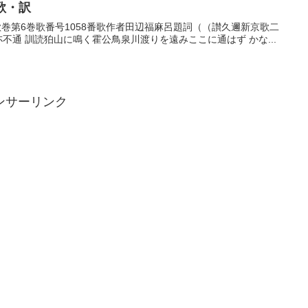
歌・訳
番歌巻第6巻歌番号1058番歌作者田辺福麻呂題詞（（讃久邇新京歌二
尓不通 訓読狛山に鳴く霍公鳥泉川渡りを遠みここに通はず かな...
ンサーリンク