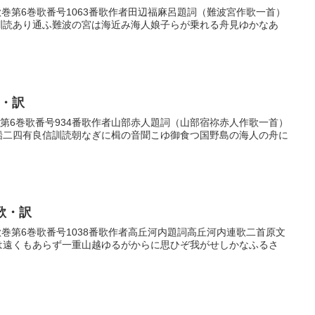
番歌巻第6巻歌番号1063番歌作者田辺福麻呂題詞（難波宮作歌一首）
見訓読あり通ふ難波の宮は海近み海人娘子らが乗れる舟見ゆかなあ
歌・訳
歌巻第6巻歌番号934番歌作者山部赤人題詞（山部宿祢赤人作歌一首）
 船二四有良信訓読朝なぎに楫の音聞こゆ御食つ国野島の海人の舟に
歌・訳
番歌巻第6巻歌番号1038番歌作者高丘河内題詞高丘河内連歌二首原文
郷は遠くもあらず一重山越ゆるがからに思ひぞ我がせしかなふるさ