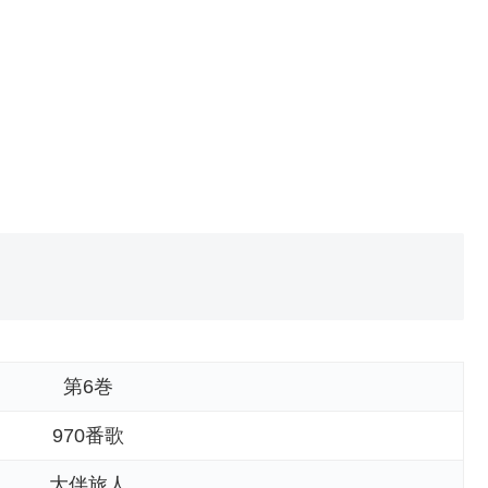
第6巻
970番歌
大伴旅人