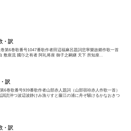
歌・訳
番歌巻第6巻歌番号1047番歌作者田辺福麻呂題詞悲寧樂故郷作歌一首
 敷座流 國尓之有者 阿礼将座 御子之嗣継 天下 所知座...
歌・訳
歌巻第6巻歌番号939番歌作者山部赤人題詞（山部宿祢赤人作歌一首）
動流訓読沖つ波辺波静けみ漁りすと藤江の浦に舟ぞ騒けるかなおきつ
歌・訳