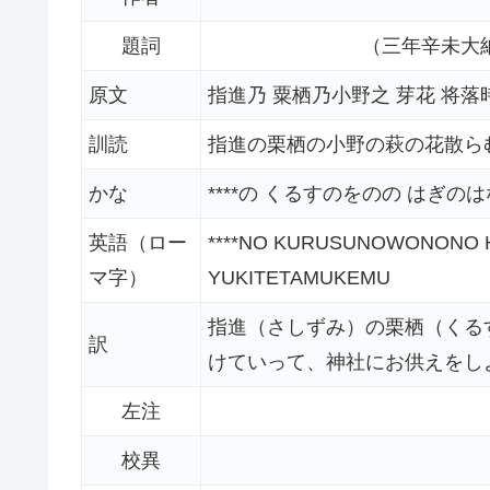
題詞
（三年辛未大
原文
指進乃 粟栖乃小野之 芽花 将落
訓読
指進の栗栖の小野の萩の花散ら
かな
****の くるすのをのの はぎ
英語（ロー
****NO KURUSUNOWONONO 
マ字）
YUKITETAMUKEMU
指進（さしずみ）の栗栖（くる
訳
けていって、神社にお供えをし
左注
校異