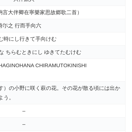
納言大伴卿在寧樂家思故郷歌二首）
時尓之 行而手向六
む時にし行きて手向けむ
のはな ちらむときにし ゆきてたむけむ
HAGINOHANA CHIRAMUTOKINISHI
す）の小野に咲く萩の花。その花が散る頃には出か
よう。
–
–