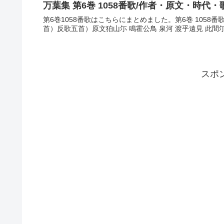
万葉集 第6巻 1058番歌/作者・原文・時代・
第6巻1058番歌はこちらにまとめました。第6巻 1058
首）反歌五首）原文狛山尓 鳴霍公鳥 泉河 渡乎遠見 此間
スポ