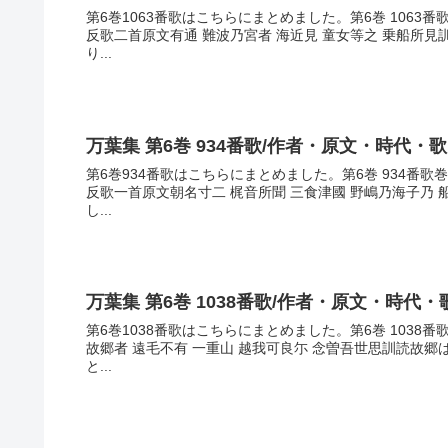
第6巻1063番歌はこちらにまとめました。第6巻 1063
反歌二首原文有通 難波乃宮者 海近見 童女等之 乗船所
り...
万葉集 第6巻 934番歌/作者・原文・時代・
第6巻934番歌はこちらにまとめました。第6巻 934番
反歌一首原文朝名寸二 梶音所聞 三食津國 野嶋乃海子乃
し...
万葉集 第6巻 1038番歌/作者・原文・時代・
第6巻1038番歌はこちらにまとめました。第6巻 1038
故郷者 遠毛不有 一重山 越我可良尓 念曽吾世思訓読故
と...