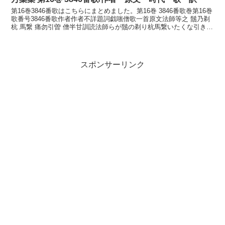
第16巻3846番歌はこちらにまとめました。第16巻 3846番歌巻第16巻
歌番号3846番歌作者作者不詳題詞戯嗤僧歌一首原文法師等之 鬚乃剃
杭 馬繋 痛勿引曽 僧半甘訓読法師らが鬚の剃り杭馬繋いたくな引きそ
法師は泣かむかなほふしらが ひげ...
スポンサーリンク