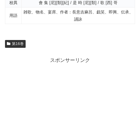
校異
會 集 [尼][類][紀] / 是 時 [尼][類] / 歌 [西] 哥
雑歌、物名、宴席、作者：長意吉麻呂、戯笑、即興、伝承、
用語
誦詠
第16巻
スポンサーリンク