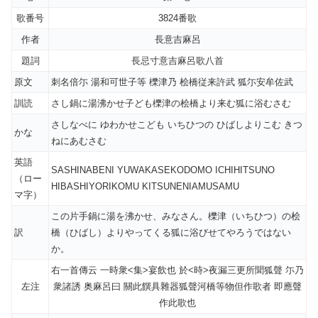
歌番号
3824番歌
作者
長意吉麻呂
題詞
長忌寸意吉麻呂歌八首
原文
刺名倍尓 湯和可世子等 櫟津乃 桧橋従来許武 狐尓安牟佐武
訓読
さし鍋に湯沸かせ子ども櫟津の桧橋より来む狐に浴むさむ
さしなべに ゆわかせこども いちひつの ひばしよりこむ きつ
かな
ねにあむさむ
英語
SASHINABENI YUWAKASEKODOMO ICHIHITSUNO
（ロー
HIBASHIYORIKOMU KITSUNENIAMUSAMU
マ字）
この片手鍋に湯を沸かせ、みなさん。櫟津（いちひつ）の桧
訳
橋（ひばし）よりやってくる狐に浴びせてやろうではない
か。
右一首傳云 一時衆<集>宴飲也 於<時>夜漏三更所聞狐聲 尓乃
左注
衆諸誘 奥麻呂曰 關此饌具雜器狐聲河橋等物但作歌者 即應聲
作此歌也