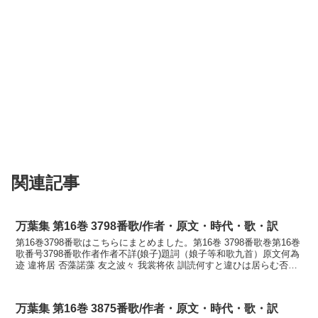
関連記事
万葉集 第16巻 3798番歌/作者・原文・時代・歌・訳
第16巻3798番歌はこちらにまとめました。第16巻 3798番歌巻第16巻
歌番号3798番歌作者作者不詳(娘子)題詞（娘子等和歌九首）原文何為
迹 違将居 否藻諾藻 友之波々 我裳将依 訓読何すと違ひは居らむ否も
諾も友のなみなみ我れも寄りな...
万葉集 第16巻 3875番歌/作者・原文・時代・歌・訳