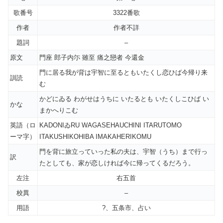
歌番号
3322番歌
作者
作者不詳
題詞
–
原文
門座 郎子内尓 雖至 痛之戀者 今還金
門に居る我が背は宇智に至るともいたくし恋ひば今帰り来
訓読
む
かどにゐる わがせはうちに いたるとも いたくしこひば い
かな
まかへりこむ
英語（ロ
KADONIゐRU WAGASEHAUCHINI ITARUTOMO
ーマ字）
ITAKUSHIKOHIBA IMAKAHERIKOMU
門を背に旅立っていった私の夫は、宇智（うち）まで行っ
訳
たとしても、家が恋しければ今に帰ってくるだろう。
左注
右五首
校異
–
用語
?、五条市、占い