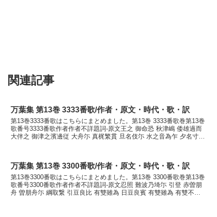
関連記事
万葉集 第13巻 3333番歌/作者・原文・時代・歌・訳
第13巻3333番歌はこちらにまとめました。第13巻 3333番歌巻第13巻
歌番号3333番歌作者作者不詳題詞-原文王之 御命恐 秋津嶋 倭雄過而
大伴之 御津之濱邊従 大舟尓 真梶繁貫 旦名伎尓 水之音為乍 夕名寸尓
梶音為乍 行師君 何...
万葉集 第13巻 3300番歌/作者・原文・時代・歌・訳
第13巻3300番歌はこちらにまとめました。第13巻 3300番歌巻第13巻
歌番号3300番歌作者作者不詳題詞-原文忍照 難波乃埼尓 引登 赤曽朋
舟 曽朋舟尓 綱取繋 引豆良比 有雙雖為 日豆良賓 有雙雖為 有雙不得
叙 所言西我身訓読おして...