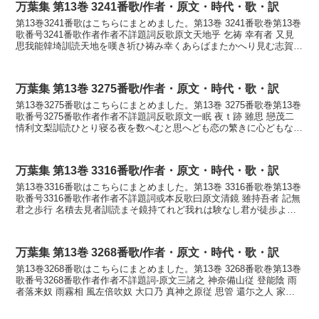
万葉集 第13巻 3241番歌/作者・原文・時代・歌・訳
第13巻3241番歌はこちらにまとめました。第13巻 3241番歌巻第13巻
歌番号3241番歌作者作者不詳題詞反歌原文天地乎 乞祷 幸有者 又見
思我能韓埼訓読天地を嘆き祈ひ祷み幸くあらばまたかへり見む志賀の
唐崎かなあめつちを なげきこひの...
万葉集 第13巻 3275番歌/作者・原文・時代・歌・訳
第13巻3275番歌はこちらにまとめました。第13巻 3275番歌巻第13巻
歌番号3275番歌作者作者不詳題詞反歌原文一眠 夜ｔ跡 雖思 戀茂二
情利文梨訓読ひとり寝る夜を数へむと思へども恋の繁きに心どもなし
かなひとりぬる よをかぞへむと ...
万葉集 第13巻 3316番歌/作者・原文・時代・歌・訳
第13巻3316番歌はこちらにまとめました。第13巻 3316番歌巻第13巻
歌番号3316番歌作者作者不詳題詞或本反歌曰原文清鏡 雖持吾者 記無
君之歩行 名積去見者訓読まそ鏡持てれど我れは験なし君が徒歩より
なづみ行く見ればかなまそかがみ ...
万葉集 第13巻 3268番歌/作者・原文・時代・歌・訳
第13巻3268番歌はこちらにまとめました。第13巻 3268番歌巻第13巻
歌番号3268番歌作者作者不詳題詞-原文三諸之 神奈備山従 登能陰 雨
者落来奴 雨霧相 風左倍吹奴 大口乃 真神之原従 思管 還尓之人 家尓
到伎也訓読みもろの 神奈...