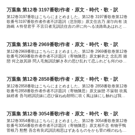
万葉集 第12巻 3197番歌/作者・原文・時代・歌・訳
第12巻3197番歌はこちらにまとめました。第12巻 3197番歌巻第12巻
歌番号3197番歌作者作者不詳題詞（悲別歌）原文住吉乃 崖尓向有 淡
路嶋 Ａ怜登君乎 不言日者无訓読住吉の岸に向へる淡路島あはれと君
を言はぬ日はなしかなすみのえの ...
万葉集 第12巻 2969番歌/作者・原文・時代・歌・訳
第12巻2969番歌はこちらにまとめました。第12巻 2969番歌巻第12巻
歌番号2969番歌作者作者不詳題詞（寄物陳思）原文解衣之 念乱而 雖
戀 何之故其跡 問人毛無訓読解き衣の思ひ乱れて恋ふれども何のゆゑ
ぞと問ふ人もなしかなとききぬの ...
万葉集 第12巻 2858番歌/作者・原文・時代・歌・訳
第12巻2858番歌はこちらにまとめました。第12巻 2858番歌巻第12巻
歌番号2858番歌作者作者不詳題詞（寄物陳思）原文妹戀 不寐朝 吹風
妹經者 吾与經訓読妹に恋ひ寐ねぬ朝明に吹く風は妹にし触れば我れ
さへに触れかないもにこひ いねぬ...
万葉集 第12巻 3054番歌/作者・原文・時代・歌・訳
第12巻3054番歌はこちらにまとめました。第12巻 3054番歌巻第12巻
歌番号3054番歌作者作者不詳題詞（寄物陳思）原文相不念 有物乎鴨
菅根乃 懃懇 吾念有良武訓読相思はずあるものをかも菅の根のねもこ