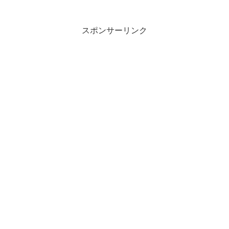
ろごろに我が思へるらむかなあひお...
スポンサーリンク