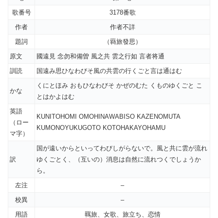
歌番号
3178番歌
作者
作者不詳
題詞
（羇旅發思）
原文
國遠見 念勿和備曽 風之共 雲之行如 言者将通
訓読
国遠み思ひなわびそ風の共雲の行くごと言は通はむ
くにとほみ おもひなわびそ かぜのむた くものゆくごと こ
かな
とはかよはむ
英語
KUNITOHOMI OMOHINAWABISO KAZENOMUTA
（ロー
KUMONOYUKUGOTO KOTOHAKAYOHAMU
マ字）
国が遠いからといってわびしがらないで。風と共に雲が流れ
訳
ゆくごとく、（互いの）消息は自然に流れつくでしょうか
ら。
左注
–
校異
–
用語
羈旅、女歌、旅立ち、恋情