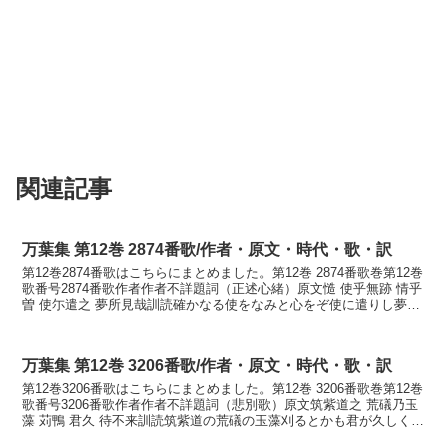
関連記事
万葉集 第12巻 2874番歌/作者・原文・時代・歌・訳
第12巻2874番歌はこちらにまとめました。第12巻 2874番歌巻第12巻
歌番号2874番歌作者作者不詳題詞（正述心緒）原文慥 使乎無跡 情乎
曽 使尓遣之 夢所見哉訓読確かなる使をなみと心をぞ使に遣りし夢に
見えきやかなたしかなる つかひを...
万葉集 第12巻 3206番歌/作者・原文・時代・歌・訳
第12巻3206番歌はこちらにまとめました。第12巻 3206番歌巻第12巻
歌番号3206番歌作者作者不詳題詞（悲別歌）原文筑紫道之 荒礒乃玉
藻 苅鴨 君久 待不来訓読筑紫道の荒礒の玉藻刈るとかも君が久しく待
てど来まさぬかなつくしぢの あり...