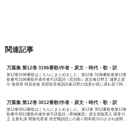
関連記事
万葉集 第12巻 3196番歌/作者・原文・時代・歌・訳
第12巻3196番歌はこちらにまとめました。第12巻 3196番歌巻第12巻
歌番号3196番歌作者作者不詳題詞（悲別歌）原文春日野之 淺茅之原
尓 後居而 時其友無 吾戀良苦者訓読春日野の浅茅が原に遅れ居て時ぞ
ともなし我が恋ふらくはかなかすが...
万葉集 第12巻 3012番歌/作者・原文・時代・歌・訳
第12巻3012番歌はこちらにまとめました。第12巻 3012番歌巻第12巻
歌番号3012番歌作者作者不詳題詞（寄物陳思）原文登能雲入 雨零川
之 左射礼浪 間無毛君者 所念鴨訓読との曇り雨布留川のさざれ波間な
くも君は思ほゆるかもかなとのぐも...