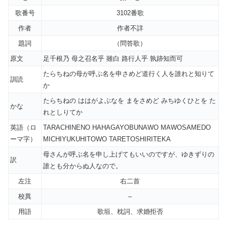
歌番号
3102番歌
作者
作者不詳
題詞
（問答歌）
原文
足千根乃 母之召名乎 雖白 路行人乎 孰跡知而可
たらちねの母が呼ぶ名を申さめど道行く人を誰れと知りて
訓読
か
たらちねの ははがよぶなを まをさめど みちゆくひとを た
かな
れとしりてか
英語（ロ
TARACHINENO HAHAGAYOBUNAWO MAWOSAMEDO
ーマ字）
MICHIYUKUHITOWO TARETOSHIRITEKA
母さんが呼ぶ名を申し上げてもいいのですが、ゆきずりの
訳
誰とも分からぬ人なので。
左注
右二首
校異
–
用語
歌垣、枕詞、求婚拒否