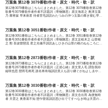
万葉集 第12巻 3079番歌/作者・原文・時代・歌・訳
第12巻3079番歌はこちらにまとめました。第12巻 3079番歌巻第12巻
歌番号3079番歌作者作者不詳題詞（寄物陳思）原文海若之 奥津玉藻
乃 靡将寐 早来座君 待者苦毛訓読わたつみの沖つ玉藻の靡き寝む早来
ませ君待たば苦しもかなわたつみの...
万葉集 第12巻 3051番歌/作者・原文・時代・歌・訳
第12巻3051番歌はこちらにまとめました。第12巻 3051番歌巻第12巻
歌番号3051番歌作者作者不詳題詞（寄物陳思）原文足桧木之 山菅根
之 懃 吾波曽戀流 君之光儀乎訓読あしひきの山菅の根のねもころに我
れはぞ恋ふる君が姿をかなあしひき...
万葉集 第12巻 2873番歌/作者・原文・時代・歌・訳
第12巻2873番歌はこちらにまとめました。第12巻 2873番歌巻第12巻
歌番号2873番歌作者作者不詳題詞（正述心緒）原文里人毛 謂告我祢
縦咲也思 戀而毛将死 誰名将有哉訓読里人も語り継ぐがねよしゑやし
恋ひても死なむ誰が名ならめやかな...
万葉集 第12巻 3030番歌/作者・原文・時代・歌・訳
第12巻3030番歌はこちらにまとめました。第12巻 3030番歌巻第12巻
歌番号3030番歌作者作者不詳題詞（寄物陳思）原文念出而 為便無時
者 天雲之 奥香裳不知 戀乍曽居訓読思ひ出でてすべなき時は天雲の奥
処も知らず恋ひつつぞ居るかなおも...