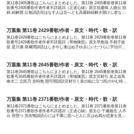
第11巻2405番歌はこちらにまとめました。第11巻 2405番歌巻第11巻
歌番号2405番歌作者作者不詳題詞（正述心緒）原文垣廬鳴 人雖云 狛
錦 紐解開 公無訓読垣ほなす人は言へども高麗錦紐解き開けし君なら
なくにかなかきほなす ひとはいへ...
万葉集 第11巻 2429番歌/作者・原文・時代・歌・訳
第11巻2429番歌はこちらにまとめました。第11巻 2429番歌巻第11巻
歌番号2429番歌作者作者不詳題詞（寄物陳思）原文早敷哉 不相子故
徒 是川瀬 裳襴潤訓読はしきやし逢はぬ子ゆゑにいたづらに宇治川の
瀬に裳裾濡らしつかなはしきやし ...
万葉集 第11巻 2645番歌/作者・原文・時代・歌・訳
第11巻2645番歌はこちらにまとめました。第11巻 2645番歌巻第11巻
歌番号2645番歌作者作者不詳題詞（寄物陳思）原文宮材引 泉之追馬
喚犬二 立民乃 息時無 戀可聞訓読宮材引く泉の杣に立つ民のやむ時も
なく恋ひわたるかもかなみやぎひく...
万葉集 第11巻 2371番歌/作者・原文・時代・歌・訳
第11巻2371番歌はこちらにまとめました。第11巻 2371番歌巻第11巻
歌番号2371番歌作者作者不詳題詞（正述心緒）原文心 千遍雖念 人不
云 吾戀つ 見依鴨訓読心には千重に思へど人に言はぬ我が恋妻を見む
よしもがもかなこころには ちへに...