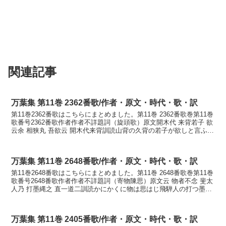
関連記事
万葉集 第11巻 2362番歌/作者・原文・時代・歌・訳
第11巻2362番歌はこちらにまとめました。第11巻 2362番歌巻第11巻
歌番号2362番歌作者作者不詳題詞（旋頭歌）原文開木代 来背若子 欲
云余 相狭丸 吾欲云 開木代来背訓読山背の久背の若子が欲しと言ふ我
れあふさわに我れを欲しと言ふ山...
万葉集 第11巻 2648番歌/作者・原文・時代・歌・訳
第11巻2648番歌はこちらにまとめました。第11巻 2648番歌巻第11巻
歌番号2648番歌作者作者不詳題詞（寄物陳思）原文云 物者不念 斐太
人乃 打墨縄之 直一道二訓読かにかくに物は思はじ飛騨人の打つ墨縄
のただ一道にかなかにかくに もの...
万葉集 第11巻 2405番歌/作者・原文・時代・歌・訳