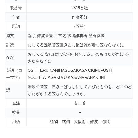
歌番号
2819番歌
作者
作者不詳
題詞
（問答）
原文
臨照 難波菅笠 置古之 後者誰将著 笠有莫國
訓読
おしてる難波菅笠置き古し後は誰が着む笠ならなくに
おしてる なにはすがかさ おきふるし のちはたがきむ か
かな
さならなくに
英語（ロ
OSHITERU NANIHASUGAKASA OKIFURUSHI
ーマ字）
NOCHIHATAGAKIMU KASANARANAKUNI
難波の菅笠、置きっぱなしにして古びたものを、どこのど
訳
なたがかぶる笠なんでしょうか。
左注
右二首
校異
–
用語
植物、枕詞、大阪府、難波、怨恨