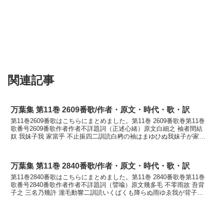
関連記事
万葉集 第11巻 2609番歌/作者・原文・時代・歌・訳
第11巻2609番歌はこちらにまとめました。第11巻 2609番歌巻第11巻
歌番号2609番歌作者作者不詳題詞（正述心緒）原文白細之 袖者間結
奴 我妹子我 家當乎 不止振四二訓読白栲の袖はまゆひぬ我妹子が家の
あたりをやまず振りしにかなしろた...
万葉集 第11巻 2840番歌/作者・原文・時代・歌・訳
第11巻2840番歌はこちらにまとめました。第11巻 2840番歌巻第11巻
歌番号2840番歌作者作者不詳題詞（譬喩）原文幾多毛 不零雨故 吾背
子之 三名乃幾許 瀧毛動響二訓読いくばくも降らぬ雨ゆゑ我が背子が
御名のここだく瀧もとどろにかない...