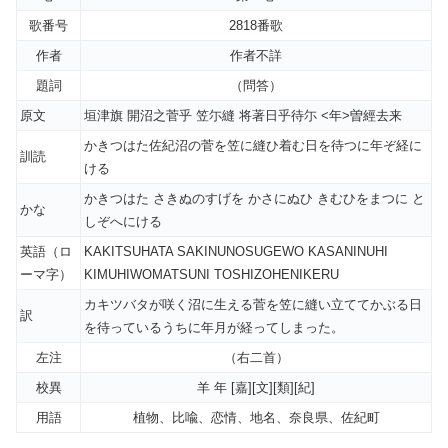
歌番号
2818番歌
作者
作者不詳
題詞
（問答）
原文
垣津旗 開沼之菅乎 笠尓縫 将著日乎待尓 <年>曽經去来
かきつはた佐紀沼の菅を笠に縫ひ着む日を待つに年ぞ経に
訓読
ける
かきつはた さきぬのすげを かさにぬひ きむひをまつに と
かな
しぞへにける
英語（ロ
KAKITSUHATA SAKINUNOSUGEWO KASANINUHI
ーマ字）
KIMUHIWOMATSUNI TOSHIZOHENIKERU
カキツバタが咲く沼に生える菅を笠に縫い立ててかぶる日
訳
を待っているうちに年月が経ってしまった。
左注
（右二首）
校異
羊 年 [嘉][文][類][紀]
用語
植物、比喩、恋情、地名、奈良県、佐紀町