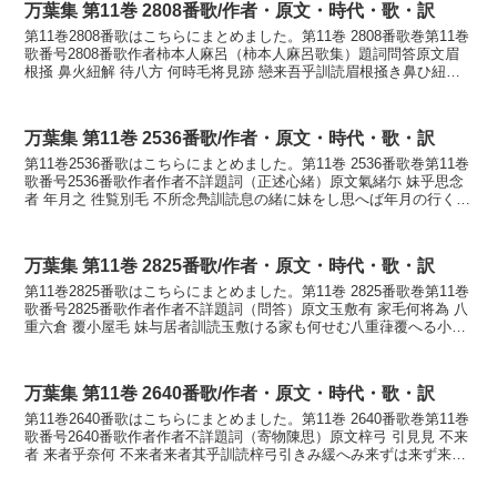
万葉集 第11巻 2808番歌/作者・原文・時代・歌・訳
第11巻2808番歌はこちらにまとめました。第11巻 2808番歌巻第11巻
歌番号2808番歌作者柿本人麻呂（柿本人麻呂歌集）題詞問答原文眉
根掻 鼻火紐解 待八方 何時毛将見跡 戀来吾乎訓読眉根掻き鼻ひ紐解
け待てりやもいつかも見むと恋ひ来し...
万葉集 第11巻 2536番歌/作者・原文・時代・歌・訳
第11巻2536番歌はこちらにまとめました。第11巻 2536番歌巻第11巻
歌番号2536番歌作者作者不詳題詞（正述心緒）原文氣緒尓 妹乎思念
者 年月之 徃覧別毛 不所念鳧訓読息の緒に妹をし思へば年月の行くら
む別も思ほえぬかもかないきのをに...
万葉集 第11巻 2825番歌/作者・原文・時代・歌・訳
第11巻2825番歌はこちらにまとめました。第11巻 2825番歌巻第11巻
歌番号2825番歌作者作者不詳題詞（問答）原文玉敷有 家毛何将為 八
重六倉 覆小屋毛 妹与居者訓読玉敷ける家も何せむ八重葎覆へる小屋
も妹と居りせばかなたましける い...
万葉集 第11巻 2640番歌/作者・原文・時代・歌・訳
第11巻2640番歌はこちらにまとめました。第11巻 2640番歌巻第11巻
歌番号2640番歌作者作者不詳題詞（寄物陳思）原文梓弓 引見見 不来
者 来者乎奈何 不来者来者其乎訓読梓弓引きみ緩へみ来ずは来ず来ば
来そをなぞ来ずは来ばそをかなあづ...