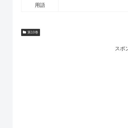
用語
第10巻
スポ