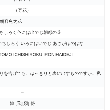
（寄花）
 朝容皃之花
ちしろく色には出でじ朝顔の花
いちしろく いろにはいでじ あさがほのはな
OMO ICHISHIROKU IRONIHAIDEJI
りを告げても、はっきりと表に出すものですか。私
–
轉 [元][類] 傳