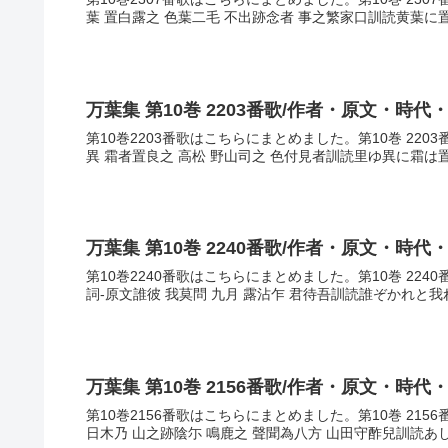
葉 置白露之 色葉二毛 不出跡念者 事之繁家口訓読黄葉に
万葉集 第10巻 2203番歌/作者・原文・時代
第10巻2203番歌はこちらにまとめました。第10巻 22
異 霜者置良之 高松 野山司之 色付見者訓読里ゆ異に霜は
万葉集 第10巻 2240番歌/作者・原文・時代
第10巻2240番歌はこちらにまとめました。第10巻 224
詞-原文誰彼 我莫問 九月 露沾乍 君待吾訓読誰ぞかれと
万葉集 第10巻 2156番歌/作者・原文・時代
第10巻2156番歌はこちらにまとめました。第10巻 21
日木乃 山之跡陰尓 鳴鹿之 聲聞為八方 山田守酢兒訓読あ