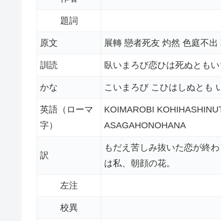
題詞
原文
展轉 戀者死友 灼然 色庭不出
訓読
臥いまろび恋ひは死ぬともい
かな
こいまろび こひはしぬとも 
英語（ローマ
KOIMAROBI KOHIHASHINUT
字）
ASAGAHONOHANA
もだえ苦しみ抜いた恋が終わ
訳
は私、朝顔の花。
左注
校異