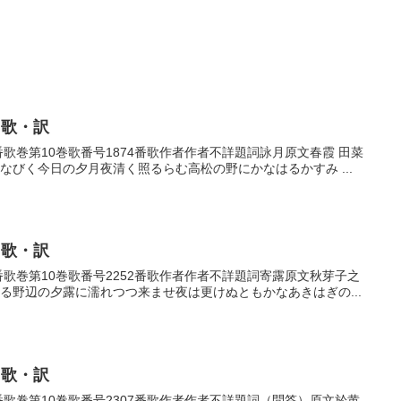
・歌・訳
4番歌巻第10巻歌番号1874番歌作者作者不詳題詞詠月原文春霞 田菜
なびく今日の夕月夜清く照るらむ高松の野にかなはるかすみ ...
・歌・訳
52番歌巻第10巻歌番号2252番歌作者作者不詳題詞寄露原文秋芽子之
散る野辺の夕露に濡れつつ来ませ夜は更けぬともかなあきはぎの...
・歌・訳
07番歌巻第10巻歌番号2307番歌作者作者不詳題詞（問答）原文於黄