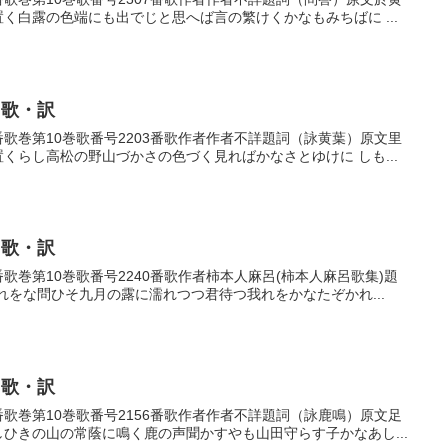
置く白露の色端にも出でじと思へば言の繁けくかなもみちばに ...
・歌・訳
03番歌巻第10巻歌番号2203番歌作者作者不詳題詞（詠黄葉）原文里
置くらし高松の野山づかさの色づく見ればかなさとゆけに しも...
・歌・訳
0番歌巻第10巻歌番号2240番歌作者柿本人麻呂(柿本人麻呂歌集)題
我れをな問ひそ九月の露に濡れつつ君待つ我れをかなたぞかれ...
・歌・訳
56番歌巻第10巻歌番号2156番歌作者作者不詳題詞（詠鹿鳴）原文足
しひきの山の常蔭に鳴く鹿の声聞かすやも山田守らす子かなあし...