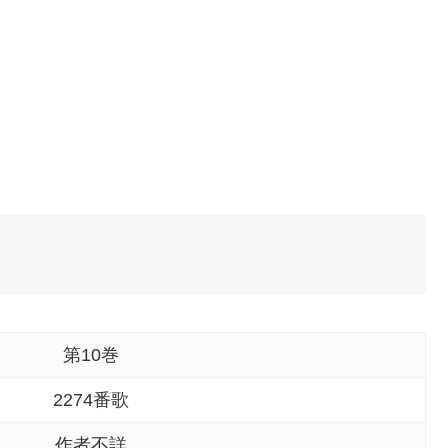
第10巻
2274番歌
作者不詳