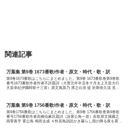
関連記事
万葉集 第9巻 1673番歌/作者・原文・時代・歌・訳
第9巻1673番歌はこちらにまとめました。第9巻 1673番歌巻第9巻歌
番号1673番歌作者作者不詳題詞（大寳元年辛丑冬十月太上天皇大行
天皇幸紀伊國時歌十三首）原文風莫乃 濱之白浪 徒 於斯依久流 見人
無 訓読風莫の浜の白波いたづらにここに...
万葉集 第9巻 1756番歌/作者・原文・時代・歌・訳
第9巻1756番歌はこちらにまとめました。第9巻 1756番歌巻第9巻歌
番号1756番歌作者高橋虫麻呂題詞（詠霍公鳥一首）反歌原文掻霧之
雨零夜乎 霍公鳥 鳴而去成 Ａ怜其鳥訓読かき霧らし雨の降る夜を霍公
鳥鳴きて行くなりあはれその鳥かなかき...