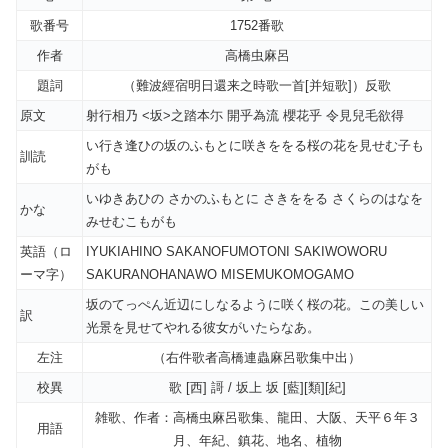
歌番号
1752番歌
作者
高橋虫麻呂
題詞
（難波經宿明日還来之時歌一首[并短歌]）反歌
原文
射行相乃 <坂>之踏本尓 開乎為流 櫻花乎 令見兒毛欲得
い行き逢ひの坂のふもとに咲きををる桜の花を見せむ子も
訓読
がも
いゆきあひの さかのふもとに さきををる さくらのはなを
かな
みせむこもがも
英語（ロ
IYUKIAHINO SAKANOFUMOTONI SAKIWOWORU
ーマ字）
SAKURANOHANAWO MISEMUKOMOGAMO
坂のてっぺん近辺にしなるように咲く桜の花。この美しい
訳
光景を見せてやれる彼女がいたらなあ。
左注
（右件歌者高橋連蟲麻呂歌集中出）
校異
歌 [西] 謌 / 坂上 坂 [藍][類][紀]
雑歌、作者：高橋虫麻呂歌集、龍田、大阪、天平６年３
用語
月、年紀、鎮花、地名、植物