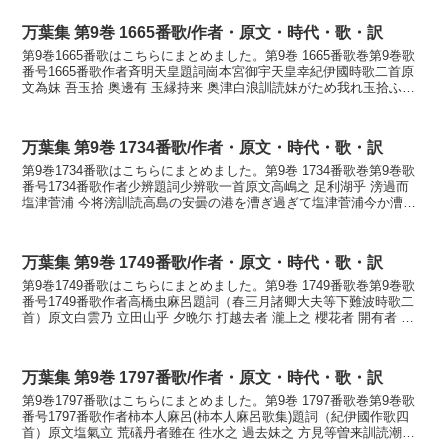
万葉集 第9巻 1665番歌/作者・原文・時代・歌・訳
第9巻1665番歌はこちらにまとめました。第9巻 1665番歌巻第9巻歌
番号1665番歌作者斉明天皇題詞崗本宮御宇天皇幸紀伊國時歌二首原
文為妹 吾玉拾 奥邊有 玉縁持来 奥津白浪訓読妹がため我れ玉拾ふ沖
辺なる玉寄せ持ち来沖つ白波かないもがた...
万葉集 第9巻 1734番歌/作者・原文・時代・歌・訳
第9巻1734番歌はこちらにまとめました。第9巻 1734番歌巻第9巻歌
番号1734番歌作者少辨題詞少辨歌一首原文高嶋之 足利湖乎 滂過而
塩津菅浦 今将滂訓読高島の安曇の港を漕ぎ過ぎて塩津菅浦今か漕ぐ
らむかなたかしまの あどのみなとを こ...
万葉集 第9巻 1749番歌/作者・原文・時代・歌・訳
第9巻1749番歌はこちらにまとめました。第9巻 1749番歌巻第9巻歌
番号1749番歌作者高橋虫麻呂題詞（春三月諸卿大夫等下難波時歌二
首）原文白雲乃 立田山乎 夕晩尓 打越去者 瀧上之 櫻花者 開有者 落
過祁里 含有者 可開継 許知智乃 ...
万葉集 第9巻 1797番歌/作者・原文・時代・歌・訳
第9巻1797番歌はこちらにまとめました。第9巻 1797番歌巻第9巻歌
番号1797番歌作者柿本人麻呂(柿本人麻呂歌集)題詞（紀伊國作歌四
首）原文塩氣立 荒礒丹者雖在 徃水之 過去妹之 方見等曽来訓読潮気