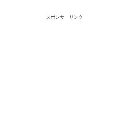
立つ荒礒にはあれど行く水の過ぎにし妹...
スポンサーリンク