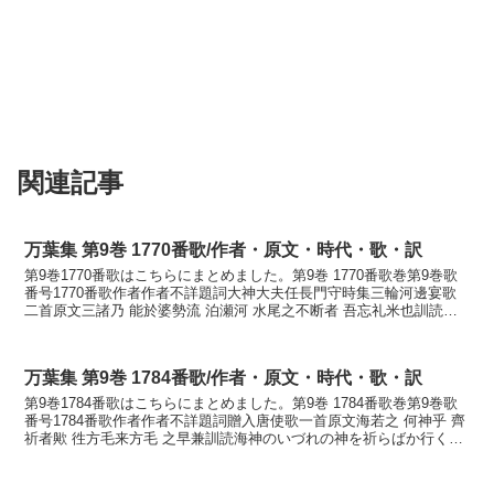
関連記事
万葉集 第9巻 1770番歌/作者・原文・時代・歌・訳
第9巻1770番歌はこちらにまとめました。第9巻 1770番歌巻第9巻歌
番号1770番歌作者作者不詳題詞大神大夫任長門守時集三輪河邊宴歌
二首原文三諸乃 能於婆勢流 泊瀬河 水尾之不断者 吾忘礼米也訓読み
もろの神の帯ばせる泊瀬川水脈し絶えずは...
万葉集 第9巻 1784番歌/作者・原文・時代・歌・訳
第9巻1784番歌はこちらにまとめました。第9巻 1784番歌巻第9巻歌
番号1784番歌作者作者不詳題詞贈入唐使歌一首原文海若之 何神乎 齊
祈者歟 徃方毛来方毛 之早兼訓読海神のいづれの神を祈らばか行くさ
も来さも船の早けむかなわたつみの い...