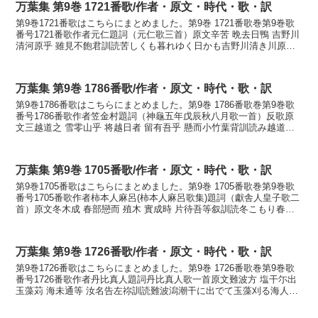
万葉集 第9巻 1721番歌/作者・原文・時代・歌・訳
第9巻1721番歌はこちらにまとめました。第9巻 1721番歌巻第9巻歌
番号1721番歌作者元仁題詞（元仁歌三首）原文辛苦 晩去日鴨 吉野川
清河原乎 雖見不飽君訓読苦しくも暮れゆく日かも吉野川清き川原を
見れど飽かなくにかなくるしくも くれ...
万葉集 第9巻 1786番歌/作者・原文・時代・歌・訳
第9巻1786番歌はこちらにまとめました。第9巻 1786番歌巻第9巻歌
番号1786番歌作者笠金村題詞（神龜五年戊辰秋八月歌一首）反歌原
文三越道之 雪零山乎 将越日者 留有吾乎 懸而小竹葉背訓読み越道の
雪降る山を越えむ日は留まれる我れを懸け...
万葉集 第9巻 1705番歌/作者・原文・時代・歌・訳
第9巻1705番歌はこちらにまとめました。第9巻 1705番歌巻第9巻歌
番号1705番歌作者柿本人麻呂(柿本人麻呂歌集)題詞（獻舎人皇子歌二
首）原文冬木成 春部戀而 殖木 實成時 片待吾等叙訓読冬こもり春へ
を恋ひて植ゑし木の実になる時を片待...
万葉集 第9巻 1726番歌/作者・原文・時代・歌・訳
第9巻1726番歌はこちらにまとめました。第9巻 1726番歌巻第9巻歌
番号1726番歌作者丹比真人題詞丹比真人歌一首原文難波方 塩干尓出
玉藻苅 海未通等 汝名告左祢訓読難波潟潮干に出でて玉藻刈る海人娘
子ども汝が名告らさねかななにはがた ...