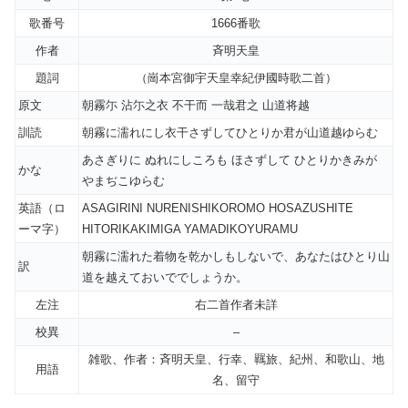
歌番号
1666番歌
作者
斉明天皇
題詞
（崗本宮御宇天皇幸紀伊國時歌二首）
原文
朝霧尓 沾尓之衣 不干而 一哉君之 山道将越
訓読
朝霧に濡れにし衣干さずしてひとりか君が山道越ゆらむ
あさぎりに ぬれにしころも ほさずして ひとりかきみが
かな
やまぢこゆらむ
英語（ロ
ASAGIRINI NURENISHIKOROMO HOSAZUSHITE
ーマ字）
HITORIKAKIMIGA YAMADIKOYURAMU
朝霧に濡れた着物を乾かしもしないで、あなたはひとり山
訳
道を越えておいででしょうか。
左注
右二首作者未詳
校異
–
雑歌、作者：斉明天皇、行幸、羈旅、紀州、和歌山、地
用語
名、留守