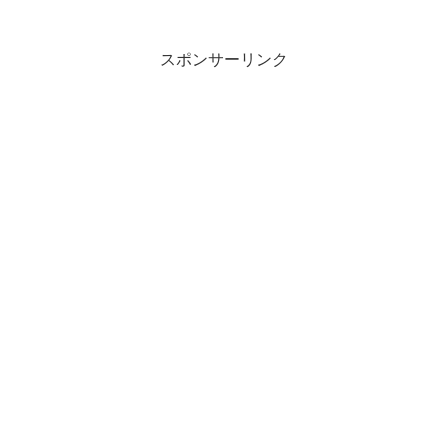
つつじ我れににほはに妹に示さむかな...
スポンサーリンク