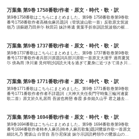
万葉集 第9巻 1758番歌/作者・原文・時代・歌・訳
第9巻1758番歌はこちらにまとめました。第9巻 1758番歌巻第9巻歌
番号1758番歌作者高橋虫麻呂題詞（登筑波山歌一首）反歌原文筑波
嶺乃 須蘇廻乃田井尓 秋田苅 妹許将遺 黄葉手折奈訓読筑波嶺の裾廻
の田居に秋田刈る妹がり遣らむ黄葉手折ら...
万葉集 第9巻 1737番歌/作者・原文・時代・歌・訳
第9巻1737番歌はこちらにまとめました。第9巻 1737番歌巻第9巻歌
番号1737番歌作者兵部川原題詞兵部川原歌一首原文大瀧乎 過而夏箕
尓 傍為而 浄川瀬 見何明沙訓読大滝を過ぎて夏身に近づきて清き川瀬
を見るがさやけさかなおほたきを すぎ...
万葉集 第9巻 1771番歌/作者・原文・時代・歌・訳
第9巻1771番歌はこちらにまとめました。第9巻 1771番歌巻第9巻歌
番号1771番歌作者作者不詳題詞（大神大夫任長門守時集三輪河邊宴
歌二首）原文於久礼居而 吾波也将戀 春霞 多奈妣久山乎 君之越去者
訓読後れ居て我れはや恋ひむ春霞たなびく...
万葉集 第9巻 1694番歌/作者・原文・時代・歌・訳
第9巻1694番歌はこちらにまとめました。第9巻 1694番歌巻第9巻歌
番号1694番歌作者柿本人麻呂(柿本人麻呂歌集)題詞鷺坂作歌一首原文
細比礼乃 鷺坂山 白管自 吾尓尼保波 妹尓示訓読栲領巾の鷺坂山の白