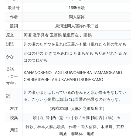
歌番号
1685番歌
作者
間人宿祢
題詞
泉河邊間人宿祢作歌二首
原文
河瀬 激乎見者 玉藻鴨 散乱而在 川常鴨
訓読
川の瀬のたぎつを見れば玉藻かも散り乱れたる川の常かも
かはのせの たぎつをみれば たまもかも ちりみだれたる か
かな
はのつねかも
英語
KAHANOSENO TAGITSUWOMIREBA TAMAMOKAMO
（ロー
CHIRIMIDARETARU KAHANOTSUNEKAMO
マ字）
川の瀬がほとばしっているのをみると水が白玉をなしてい
訳
る。こういう光景は激流には普通の光景なのだろうな。
左注
（右柿本朝臣人麻呂之歌集所出）
校異
歌 [西] 謌 [西（訂正）] 歌 / 玉藻 [類][古]（塙） 玉
雑歌、柿本人麻呂歌集、作者：間人宿祢、木津川、京都、
用語
羈旅、非略体、地名