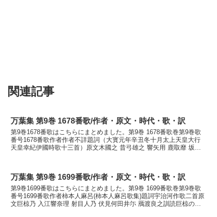
関連記事
万葉集 第9巻 1678番歌/作者・原文・時代・歌・訳
第9巻1678番歌はこちらにまとめました。第9巻 1678番歌巻第9巻歌
番号1678番歌作者作者不詳題詞（大寳元年辛丑冬十月太上天皇大行
天皇幸紀伊國時歌十三首）原文木國之 昔弓雄之 響矢用 鹿取靡 坂上
尓曽安留訓読紀の国の昔弓雄の鳴り矢もち...
万葉集 第9巻 1699番歌/作者・原文・時代・歌・訳
第9巻1699番歌はこちらにまとめました。第9巻 1699番歌巻第9巻歌
番号1699番歌作者柿本人麻呂(柿本人麻呂歌集)題詞宇治河作歌二首原
文巨椋乃 入江響奈理 射目人乃 伏見何田井尓 鴈渡良之訓読巨椋の入
江響むなり射目人の伏見が田居に雁渡...