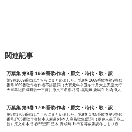
関連記事
万葉集 第9巻 1669番歌/作者・原文・時代・歌・訳
第9巻1669番歌はこちらにまとめました。第9巻 1669番歌巻第9巻歌
番号1669番歌作者作者不詳題詞（大寳元年辛丑冬十月太上天皇大行
天皇幸紀伊國時歌十三首）原文三名部乃浦 塩莫満 鹿嶋在 釣為海人乎
見變来六訓読南部の浦潮な満ちそね鹿島...
万葉集 第9巻 1705番歌/作者・原文・時代・歌・訳
第9巻1705番歌はこちらにまとめました。第9巻 1705番歌巻第9巻歌
番号1705番歌作者柿本人麻呂(柿本人麻呂歌集)題詞（獻舎人皇子歌二
首）原文冬木成 春部戀而 殖木 實成時 片待吾等叙訓読冬こもり春へ
を恋ひて植ゑし木の実になる時を片待...