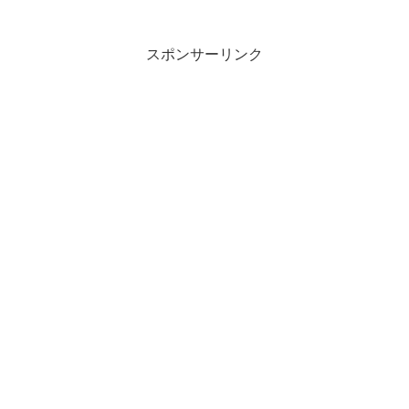
けむ吉野の川原見れど飽かぬかもかな...
スポンサーリンク