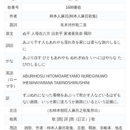
歌番号
1688番歌
作者
柿本人麻呂(柿本人麻呂歌集)
題詞
名木河作歌二首
原文
ぬ干 人母在八方 沾衣乎 家者夜良奈 羈印
あぶり干す人もあれやも濡れ衣を家には遣らな旅のしるし
訓読
に
あぶりほす ひともあれやも ぬれぎぬを いへにはやらな た
かな
びのしるしに
英語
ABURIHOSU HITOMOAREYAMO NUREGINUWO
（ロー
IHENIHAYARANA TABINOSHIRUSHINI
マ字）
ずぶぬれになった着物をあぶって乾かす人などいるはずも
訳
ない旅路。いっそ家に送ろうか旅路にいるという証拠に。
左注
（右柿本朝臣人麻呂之歌集所出）
校異
歌 [西] 謌 [西（訂正）] 歌
用語
雑歌、作者：柿本人麻呂歌集、京都、羈旅、非略体、地名