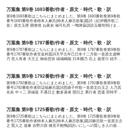
万葉集 第9巻 1693番歌/作者・原文・時代・歌・訳
第9巻1693番歌はこちらにまとめました。第9巻 1693番歌巻第9巻歌
番号1693番歌作者柿本人麻呂(柿本人麻呂歌集)題詞（紀伊國作歌二
首）原文玉匣 開巻惜 ね夜矣 袖可礼而 一鴨将寐訓読玉櫛笥明けまく
惜しきあたら夜を衣手離れて独りかも寝...
万葉集 第9巻 1787番歌/作者・原文・時代・歌・訳
第9巻1787番歌はこちらにまとめました。第9巻 1787番歌巻第9巻歌
番号1787番歌作者笠金村題詞天平元年己巳冬十二月歌一首原文虚蝉
乃 世人有者 大王之 御命恐弥 礒城嶋能 日本國乃 石上 振里尓 紐不解
丸寐乎為者 吾衣有 服者奈礼奴...
万葉集 第9巻 1792番歌/作者・原文・時代・歌・訳
第9巻1792番歌はこちらにまとめました。第9巻 1792番歌巻第9巻歌
番号1792番歌作者田辺福麻呂題詞思娘子作歌一首原文白玉之 人乃其
名矣 中々二 辞緒延 不遇日之 數多過者 戀日之 累行者 思遣 田時乎白
土 肝向 心摧而 珠手次 不懸...
万葉集 第9巻 1725番歌/作者・原文・時代・歌・訳
第9巻1725番歌はこちらにまとめました。第9巻 1725番歌巻第9巻歌
番号1725番歌作者柿本人麻呂(柿本人麻呂歌集)題詞麻呂歌一首原文古
之 賢人之 遊兼 吉野川原 雖見不飽鴨訓読いにしへの賢しき人の遊び