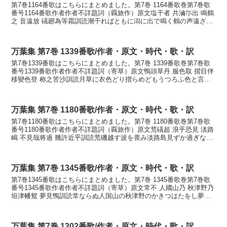
第7巻1164番歌はこちらにまとめました。第7巻 1164番歌巻第7巻歌
番号1164番歌作者作者不詳題詞（覊旅作）原文塩干者 共滷尓出 鳴鶴
之 音遠放 礒廻為等霜訓読潮干ればともに潟に出で鳴く鶴の声遠ざか
る磯廻すらしもかなしほふれば ともに...
万葉集 第7巻 1339番歌/作者・原文・時代・歌・訳
第7巻1339番歌はこちらにまとめました。第7巻 1339番歌巻第7巻歌
番号1339番歌作者作者不詳題詞（寄草）原文鴨頭草丹 服色取 揩目伴
移變色登 称之苦沙訓読月草に衣色どり摺らめどもうつろふ色と言ふ
が苦しさかなつきくさに ころもいろど...
万葉集 第7巻 1180番歌/作者・原文・時代・歌・訳
第7巻1180番歌はこちらにまとめました。第7巻 1180番歌巻第7巻歌
番号1180番歌作者作者不詳題詞（覊旅作）原文荒礒超 浪乎恐見 淡路
嶋 不見哉将過 幾許近乎訓読荒磯越す波を畏み淡路島見ずか過ぎなむ
ここだ近きをかなありそこす なみをか...
万葉集 第7巻 1345番歌/作者・原文・時代・歌・訳
第7巻1345番歌はこちらにまとめました。第7巻 1345番歌巻第7巻歌
番号1345番歌作者作者不詳題詞（寄草）原文常不 人國山乃 秋津野乃
垣津幡鴛 夢見鴨訓読常ならぬ人国山の秋津野のかきつはたをし夢に
見しかもかなつねならぬ ひとくにやま...
万葉集 第7巻 1302番歌/作者・原文・時代・歌・訳