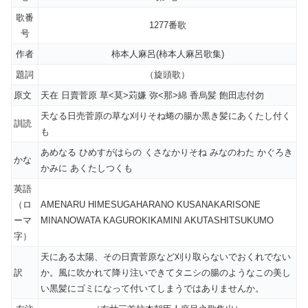
歌番
1277番歌
号
作者
柿本人麻呂(柿本人麻呂歌集)
題詞
（旋頭歌）
原文
天在 日賣菅原 草<莫>苅嫌 弥<那>綿 香烏髪 飽田志付勿
天なる日売菅原の草な刈りそね蜷の腸か黒き髪にあくたし付く
訓読
も
あめなる ひめすがはらの くさなかりそね みなのわた かぐろき
かな
かみに あくたしつくも
英語
（ロ
AMENARU HIMESUGAHARANO KUSANAKARISONE
ーマ
MINANOWATA KAGUROKIKAMINI AKUTASHITSUKUMO
字）
天にある太陽、その日賣菅原など刈り取らないでおくれでない
訳
か。風に吹かれて降り注いできてタニシの腸のようなこの美し
い黒髪にゴミになって付いてしまうではありませんか。