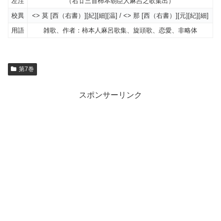
左注
（右廿三首柿本朝臣人麻呂之歌集出）
校異
<> 莫 [西（右書）][紀][細][温] / <> 那 [西（右書）][元][紀][細]
用語
雑歌、作者：柿本人麻呂歌集、旋頭歌、恋愛、非略体
第7巻
スポンサーリンク