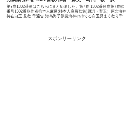
第7巻1302番歌はこちらにまとめました。第7巻 1302番歌巻第7巻歌
番号1302番歌作者柿本人麻呂(柿本人麻呂歌集)題詞（寄玉）原文海神
持在白玉 見欲 千遍告 潜為海子訓読海神の持てる白玉見まく欲り千た
びぞ告りし潜きする海人かなわたつ...
スポンサーリンク