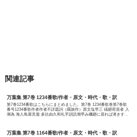
関連記事
万葉集 第7巻 1234番歌/作者・原文・時代・歌・訳
第7巻1234番歌はこちらにまとめました。第7巻 1234番歌巻第7巻歌
番号1234番歌作者作者不詳題詞（覊旅作）原文塩早三 礒廻荷居者 入
潮為 海人鳥屋見濫 多比由久和礼乎訓読潮早み磯廻に居れば潜きする
海人とや見らむ旅行く我れをかなしほは...
万葉集 第7巻 1164番歌/作者・原文・時代・歌・訳