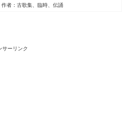
、作者：古歌集、臨時、伝誦
ンサーリンク