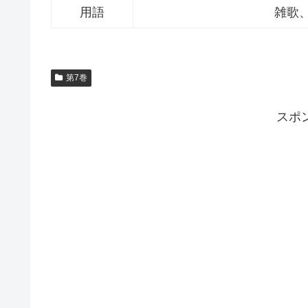
用語
雑歌
第7巻
スポ