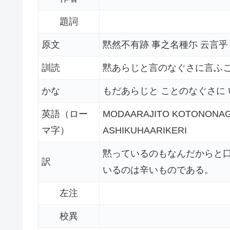
題詞
原文
黙然不有跡 事之名種尓 云言乎
訓読
黙あらじと言のなぐさに言ふ
かな
もだあらじと ことのなぐさに
英語（ロー
MODAARAJITO KOTONONAG
マ字）
ASHIKUHAARIKERI
黙っているのもなんだからと
訳
いるのは辛いものである。
左注
校異