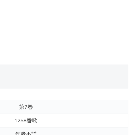
第7巻
1258番歌
作者不詳