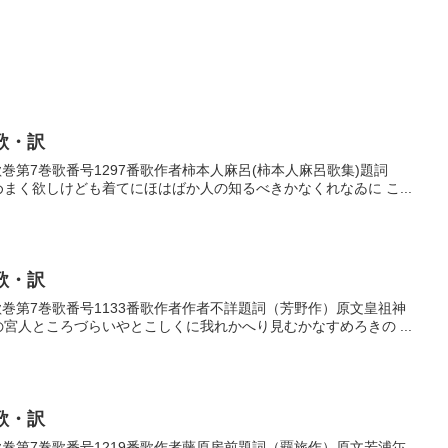
歌・訳
番歌巻第7巻歌番号1297番歌作者柿本人麻呂(柿本人麻呂歌集)題詞
めまく欲しけども着てにほはばか人の知るべきかなくれなゐに こ...
歌・訳
番歌巻第7巻歌番号1133番歌作者作者不詳題詞（芳野作）原文皇祖神
の宮人ところづらいやとこしくに我れかへり見むかなすめろきの ...
歌・訳
番歌巻第7巻歌番号1219番歌作者藤原房前題詞（覊旅作）原文若浦尓