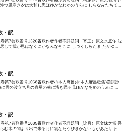
沖つ風寒き夕は大和し思ほゆかなわかのうらに しらなみたちて...
歌・訳
番歌巻第7巻歌番号1320番歌作者作者不詳題詞（寄玉）原文水底尓 沈
尽して我が思はなくにかなみなそこに しづくしらたま たがゆ...
歌・訳
番歌巻第7巻歌番号1068番歌作者柿本人麻呂(柿本人麻呂歌集)題詞詠
海に雲の波立ち月の舟星の林に漕ぎ隠る見ゆかなあめのうみに ...
歌・訳
番歌巻第7巻歌番号1085番歌作者作者不詳題詞（詠月）原文妹之當 吾
らむ木の間より出で来る月に雲なたなびきかないもがあたり わ...