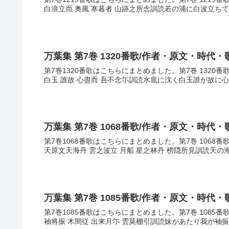
白浪立而 奥風 寒暮者 山跡之所念訓読若の浦に白波立ちて
万葉集 第7巻 1320番歌/作者・原文・時代・
第7巻1320番歌はこちらにまとめました。第7巻 1320
白玉 誰故 心盡而 吾不念尓訓読水底に沈く白玉誰が故に心
万葉集 第7巻 1068番歌/作者・原文・時代・
第7巻1068番歌はこちらにまとめました。第7巻 1068
天原文天海丹 雲之波立 月船 星之林丹 榜隠所見訓読天の
万葉集 第7巻 1085番歌/作者・原文・時代・
第7巻1085番歌はこちらにまとめました。第7巻 1085
袖将振 木間従 出来月尓 雲莫棚引訓読妹があたり我が袖振