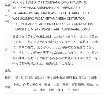
FURINISHISATOTO HITOMINANO OMOHIYASUMITE
英語
TSUREMONAKU ARISHIAHIDANI UMIWONASU
（ロ
NAGARANOMIYANI MAKIHASHIRA FUTOTAKASHIKITE
ーマ
WOSUKUNIWO WOSAMETAMAHEBA OKITSUTORI
字）
ADIFUNOHARANI MONONOFUNO YASOTOMONOWOHA
IHORISHITE MIYAKONASHITARI TABINIHAAREDOMO
難波の国はアシの垣根に囲まれた古びた里だと、世の人は皆思
い忘れて、気にもとめない所となってきた。が、大君はこの地
に、真木の柱で、太くがっしりした長柄の宮をお建てになっ
訳
た。そしてこの宮から天下をお治めになられた。そこで、宮の
前の味経（あぢふ）の原にもろもろの大宮人は仮りの住まいを
作って都が形成された。旅先のような具合に。
左注
–
校異
歌 [西] 謌 [西（訂正）] 歌 / 短歌 [西] 短謌 [西（訂正）] 短歌
雑歌、作者：笠金村、難波、大阪、離宮、宮廷讃美、羈旅、枕
用語
詞、地名、神亀２年１０月、年紀