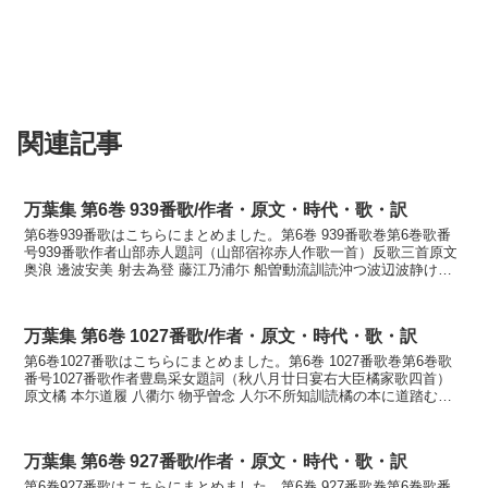
関連記事
万葉集 第6巻 939番歌/作者・原文・時代・歌・訳
第6巻939番歌はこちらにまとめました。第6巻 939番歌巻第6巻歌番
号939番歌作者山部赤人題詞（山部宿祢赤人作歌一首）反歌三首原文
奥浪 邊波安美 射去為登 藤江乃浦尓 船曽動流訓読沖つ波辺波静けみ
漁りすと藤江の浦に舟ぞ騒けるかなおきつな...
万葉集 第6巻 1027番歌/作者・原文・時代・歌・訳
第6巻1027番歌はこちらにまとめました。第6巻 1027番歌巻第6巻歌
番号1027番歌作者豊島采女題詞（秋八月廿日宴右大臣橘家歌四首）
原文橘 本尓道履 八衢尓 物乎曽念 人尓不所知訓読橘の本に道踏む八
衢に物をぞ思ふ人に知らえずかなたちばな...
万葉集 第6巻 927番歌/作者・原文・時代・歌・訳
第6巻927番歌はこちらにまとめました。第6巻 927番歌巻第6巻歌番