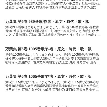
号927番歌作者山部赤人題詞（山部宿祢赤人作歌二首）反歌一首原文
足引之 山毛野毛 御人 得物矢手 散動而有所見訓読あしひきの山にも
野にも御狩人さつ矢手挾み騒きてあり見ゆか...
万葉集 第6巻 989番歌/作者・原文・時代・歌・訳
第6巻989番歌はこちらにまとめました。第6巻 989番歌巻第6巻歌番
号989番歌作者湯原王題詞湯原王打酒歌一首原文焼刀之 加度打放 大
夫之 祷豊御酒尓 吾酔尓家里訓読焼太刀のかど打ち放ち大夫の寿く豊
御酒に我れ酔ひにけりかなやきたちの かど...
万葉集 第6巻 1005番歌/作者・原文・時代・歌・訳
第6巻1005番歌はこちらにまとめました。第6巻 1005番歌巻第6巻歌
番号1005番歌作者山部赤人題詞八年丙子夏六月幸于芳野離宮之時山
宿祢赤人應詔作歌一首原文八隅知之 我大王之 見給 芳野宮者 山高 雲
曽軽引 河速弥 湍之聲曽清寸 神佐備...
万葉集 第6巻 1065番歌/作者・原文・時代・歌・訳
第6巻1065番歌はこちらにまとめました。第6巻 1065番歌巻第6巻歌
番号1065番歌作者田辺福麻呂題詞過敏馬浦時作歌一首原文八千桙之
神乃御世自 百船之 泊停跡 八嶋國 百船純乃 定而師 三犬女乃浦者 朝
風尓 浦浪左和寸 夕浪尓 玉藻者...