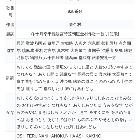
歌番
928番歌
号
作者
笠金村
題詞
冬十月幸于難波宮時笠朝臣金村作歌一首[并短歌]
忍照 難波乃國者 葦垣乃 古郷跡 人皆之 念息而 都礼母無 有之間
原文
尓 續麻成 長柄之宮尓 真木柱 太高敷而 食國乎 治賜者 奥鳥 味經
乃原尓 物部乃 八十伴雄者 廬為而 都成有 旅者安礼十方
おしてる 難波の国は 葦垣の 古りにし里と 人皆の 思ひやすみて
つれもなく ありし間に 続麻なす 長柄の宮に 真木柱 太高敷きて
訓読
食す国を 治めたまへば 沖つ鳥 味経の原に もののふの 八十伴の
男は 廬りして 都成したり 旅にはあれども
おしてる なにはのくには あしかきの ふりにしさとと ひとみな
の おもひやすみて つれもなく ありしあひだに うみをなす なが
かな
らのみやに まきはしら ふとたかしきて をすくにを をさめたま
へば おきつとり あぢふのはらに もののふの やそとものをは い
ほりして みやこなしたり たびにはあれども
OSHITERU NANIHANOKUNIHA ASHIKAKINO