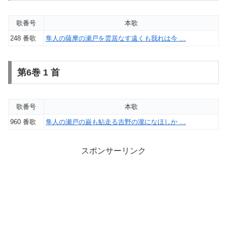
歌番号
本歌
248 番歌
隼人の薩摩の瀬戸を雲居なす遠くも我れは今 …
第6巻 1 首
歌番号
本歌
960 番歌
隼人の瀬戸の巌も鮎走る吉野の瀧になほしか …
スポンサーリンク