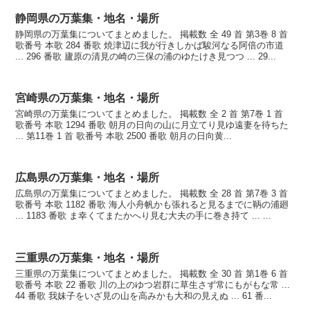
静岡県の万葉集・地名・場所
静岡県の万葉集についてまとめました。 掲載数 全 49 首 第3巻 8 首
歌番号 本歌 284 番歌 焼津辺に我が行きしかば駿河なる阿倍の市道
... 296 番歌 廬原の清見の崎の三保の浦のゆたけき見つつ ... 29...
宮崎県の万葉集・地名・場所
宮崎県の万葉集についてまとめました。 掲載数 全 2 首 第7巻 1 首
歌番号 本歌 1294 番歌 朝月の日向の山に月立てり見ゆ遠妻を待ちた
... 第11巻 1 首 歌番号 本歌 2500 番歌 朝月の日向黄...
広島県の万葉集・地名・場所
広島県の万葉集についてまとめました。 掲載数 全 28 首 第7巻 3 首
歌番号 本歌 1182 番歌 海人小舟帆かも張れると見るまでに鞆の浦廻
... 1183 番歌 ま幸くてまたかへり見む大夫の手に巻き持て ... ...
三重県の万葉集・地名・場所
三重県の万葉集についてまとめました。 掲載数 全 30 首 第1巻 6 首
歌番号 本歌 22 番歌 川の上のゆつ岩群に草生さず常にもがもな常 ...
44 番歌 我妹子をいざ見の山を高みかも大和の見えぬ ... 61 番...