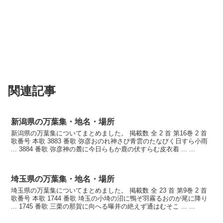
関連記事
新潟県の万葉集・地名・場所
新潟県の万葉集についてまとめました。 掲載数 全 2 首 第16巻 2 首
歌番号 本歌 3883 番歌 弥彦おのれ神さび青雲のたなびく日すら小雨
... 3884 番歌 弥彦神の麓に今日らもか鹿の伏すらむ皮衣着 ... ...
埼玉県の万葉集・地名・場所
埼玉県の万葉集についてまとめました。 掲載数 全 23 首 第9巻 2 首
歌番号 本歌 1744 番歌 埼玉の小埼の沼に鴨ぞ羽霧るおのが尾に降り
... 1745 番歌 三栗の那賀に向へる曝井の絶えず通はむそこ ... ...