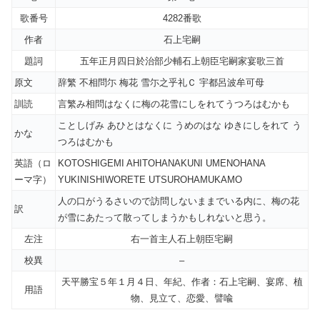
歌番号
4282番歌
作者
石上宅嗣
題詞
五年正月四日於治部少輔石上朝臣宅嗣家宴歌三首
原文
辞繁 不相問尓 梅花 雪尓之乎礼Ｃ 宇都呂波牟可母
訓読
言繁み相問はなくに梅の花雪にしをれてうつろはむかも
ことしげみ あひとはなくに うめのはな ゆきにしをれて う
かな
つろはむかも
英語（ロ
KOTOSHIGEMI AHITOHANAKUNI UMENOHANA
ーマ字）
YUKINISHIWORETE UTSUROHAMUKAMO
人の口がうるさいので訪問しないままでいる内に、梅の花
訳
が雪にあたって散ってしまうかもしれないと思う。
左注
右一首主人石上朝臣宅嗣
校異
–
天平勝宝５年１月４日、年紀、作者：石上宅嗣、宴席、植
用語
物、見立て、恋愛、譬喩