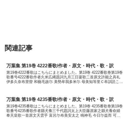
関連記事
万葉集 第19巻 4222番歌/作者・原文・時代・歌・訳
第19巻4222番歌はこちらにまとめました。第19巻 4222番歌巻第19巻
歌番号4222番歌作者久米広縄題詞九月三日宴歌二首原文許能之具礼
伊多久奈布里曽 和藝毛故尓 美勢牟我多米尓 母美知等里Ｃ牟訓読この
しぐれいたくな降りそ我妹子に見せ...
万葉集 第19巻 4235番歌/作者・原文・時代・歌・訳
第19巻4235番歌はこちらにまとめました。第19巻 4235番歌巻第19巻
歌番号4235番歌作者縣犬養三千代題詞太上大臣藤原家之縣犬養命婦
奉天皇歌一首原文天雲乎 富呂尓布美安太之 鳴神毛 今日尓益而 可之
古家米也母訓読天雲をほろに踏みあだ...