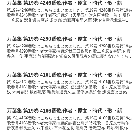
万葉集 第19巻 4246番歌/作者・原文・時代・歌・訳
第19巻4246番歌はこちらにまとめました。第19巻 4246番歌巻第19巻
歌番号4246番歌作者作者不詳題詞（天平五年贈入唐使歌一首 ）反歌
一首原文奥浪 邊波莫越 君之舶 許藝可敝里来而 津尓泊麻泥訓読沖つ
波辺波な越しそ君が船漕ぎ帰り来て...
万葉集 第19巻 4290番歌/作者・原文・時代・歌・訳
第19巻4290番歌はこちらにまとめました。第19巻 4290番歌巻第19巻
歌番号4290番歌作者大伴家持題詞廿三日依興作歌二首原文春野尓 霞
多奈ｉ伎 宇良悲 許能暮影尓 鴬奈久母訓読春の野に霞たなびきうら悲
しこの夕影に鴬鳴くもかなはるのの...
万葉集 第19巻 4161番歌/作者・原文・時代・歌・訳
第19巻4161番歌はこちらにまとめました。第19巻 4161番歌巻第19巻
歌番号4161番歌作者大伴家持題詞（悲世間無常歌一首）原文言等波
奴 木尚春開 秋都氣婆 毛美知遅良久波 常乎奈美許曽 訓読言とはぬ木
すら春咲き秋づけばもみち散らくは...
万葉集 第19巻 4166番歌/作者・原文・時代・歌・訳
第19巻4166番歌はこちらにまとめました。第19巻 4166番歌巻第19巻
歌番号4166番歌作者大伴家持題詞詠霍公鳥并時花歌一首原文毎時尓
伊夜目都良之久 八千種尓 草木花左伎 喧鳥乃 音毛更布 耳尓聞 眼尓視
其等尓 宇知嘆 之奈要宇良夫...