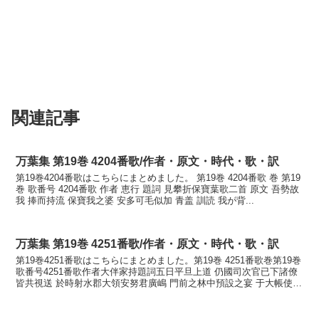
関連記事
万葉集 第19巻 4204番歌/作者・原文・時代・歌・訳
第19巻4204番歌はこちらにまとめました。 第19巻 4204番歌 巻 第19
巻 歌番号 4204番歌 作者 恵行 題詞 見攀折保寶葉歌二首 原文 吾勢故
我 捧而持流 保寶我之婆 安多可毛似加 青盖 訓読 我が背...
万葉集 第19巻 4251番歌/作者・原文・時代・歌・訳
第19巻4251番歌はこちらにまとめました。第19巻 4251番歌巻第19巻
歌番号4251番歌作者大伴家持題詞五日平旦上道 仍國司次官已下諸僚
皆共視送 於時射水郡大領安努君廣嶋 門前之林中預設之宴 于大帳使大
伴宿祢家持和内蔵伊美吉縄麻呂捧盞...