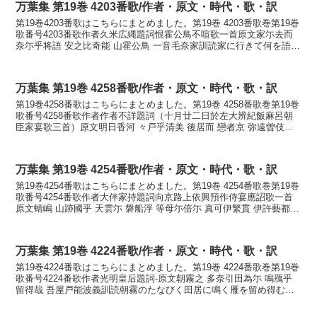
万葉集 第19巻 4203番歌/作者・原文・時代・歌・訳
第19巻4203番歌はこちらにまとめました。第19巻 4203番歌巻第19巻
歌番号4203番歌作者久米広縄題詞恨霍公鳥不喧歌一首原文家尓去而
奈尓乎将語 安之比奇能 山霍公鳥 一音毛奈家訓読家に行きて何を語ら
むあしひきの山霍公鳥一声も鳴けか...
万葉集 第19巻 4258番歌/作者・原文・時代・歌・訳
第19巻4258番歌はこちらにまとめました。第19巻 4258番歌巻第19巻
歌番号4258番歌作者作者不詳題詞（十月廿二日於左大辨紀飯麻呂朝
臣家宴歌三首）原文明日香河 々戸乎清美 後居而 戀者京 弥遠曽伎奴
訓読明日香川川門を清み後れ居て恋ふ...
万葉集 第19巻 4254番歌/作者・原文・時代・歌・訳
第19巻4254番歌はこちらにまとめました。第19巻 4254番歌巻第19巻
歌番号4254番歌作者大伴家持題詞向京路上依興預作侍宴應詔歌一首
原文蜻嶋 山跡國乎 天雲尓 磐船浮 等母尓倍尓 真可伊繁貫 伊許藝都遣
國看之勢志Ｃ 安母里麻之 掃...
万葉集 第19巻 4224番歌/作者・原文・時代・歌・訳
第19巻4224番歌はこちらにまとめました。第19巻 4224番歌巻第19巻
歌番号4224番歌作者光明皇后題詞-原文朝霧之 多奈引田為尓 鳴鴈乎
留得哉 吾屋戸能波義訓読朝霧のたなびく田居に鳴く雁を留め得むか
も我が宿の萩かなあさぎりの たな...