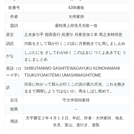
歌番号
4206番歌
作者
大伴家持
題詞
還時濱上仰見月光歌一首
原文
之夫多尓乎 指而吾行 此濱尓 月夜安伎Ｃ牟 馬之末時停息
訓読
渋谿をさして我が行くこの浜に月夜飽きてむ馬しまし止め
しぶたにを さしてわがゆく このはまに つくよあきてむ う
かな
ましましとめ
英語（ロ
SHIBUTANIWO SASHITEWAGAYUKU KONOHAMANI
ーマ字）
TSUKUYOAKITEMU UMASHIMASHITOME
渋谷に向かって我らが行くこの浜の夜の月光、これを飽き
訳
るまで満喫しようではないか。馬をしばし留めて。
左注
守大伴宿祢家持
校異
–
天平勝宝２年４月１２日、年紀、作者：大伴家持、地名、
用語
氷見、富山、道行き、遊覧