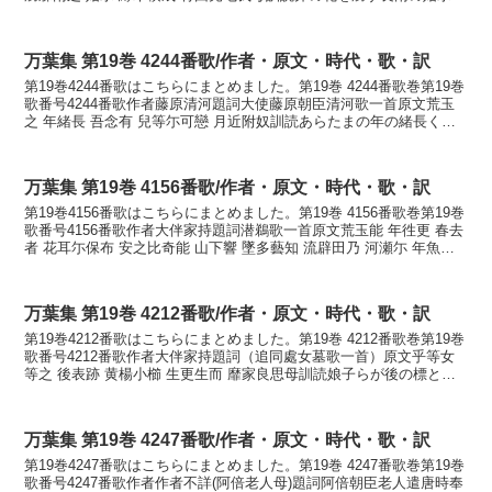
寄る木屑なす寄らむ子もがもかなう...
万葉集 第19巻 4244番歌/作者・原文・時代・歌・訳
第19巻4244番歌はこちらにまとめました。第19巻 4244番歌巻第19巻
歌番号4244番歌作者藤原清河題詞大使藤原朝臣清河歌一首原文荒玉
之 年緒長 吾念有 兒等尓可戀 月近附奴訓読あらたまの年の緒長く我
が思へる子らに恋ふべき月近づきぬか...
万葉集 第19巻 4156番歌/作者・原文・時代・歌・訳
第19巻4156番歌はこちらにまとめました。第19巻 4156番歌巻第19巻
歌番号4156番歌作者大伴家持題詞潜鵜歌一首原文荒玉能 年徃更 春去
者 花耳尓保布 安之比奇能 山下響 墜多藝知 流辟田乃 河瀬尓 年魚兒
狭走 嶋津鳥 鵜養等母奈倍...
万葉集 第19巻 4212番歌/作者・原文・時代・歌・訳
第19巻4212番歌はこちらにまとめました。第19巻 4212番歌巻第19巻
歌番号4212番歌作者大伴家持題詞（追同處女墓歌一首）原文乎等女
等之 後表跡 黄楊小櫛 生更生而 靡家良思母訓読娘子らが後の標と黄
楊小櫛生ひ変り生ひて靡きけらしもか...
万葉集 第19巻 4247番歌/作者・原文・時代・歌・訳
第19巻4247番歌はこちらにまとめました。第19巻 4247番歌巻第19巻
歌番号4247番歌作者作者不詳(阿倍老人母)題詞阿倍朝臣老人遣唐時奉