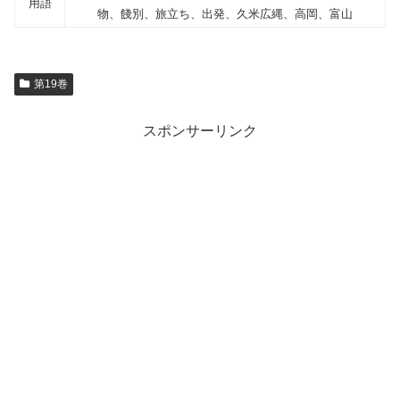
用語
物、餞別、旅立ち、出発、久米広縄、高岡、富山
第19巻
スポンサーリンク