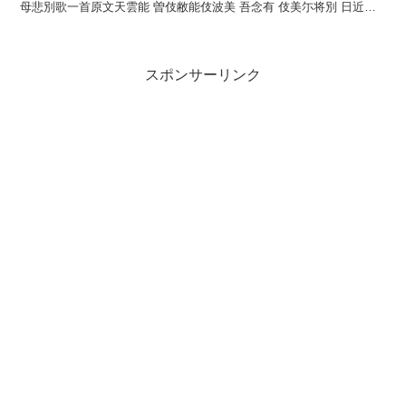
母悲別歌一首原文天雲能 曽伎敝能伎波美 吾念有 伎美尓将別 日近成
奴訓読天雲のそきへの極み我が思...
スポンサーリンク