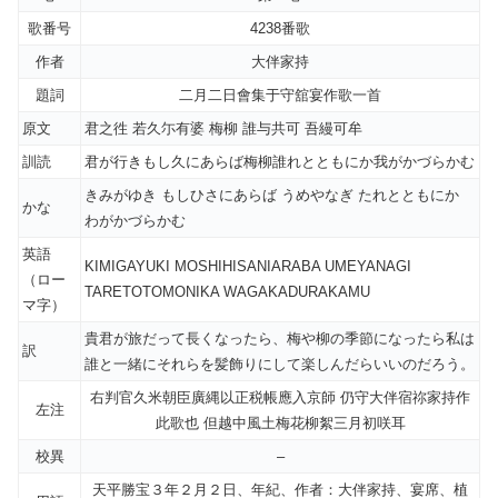
歌番号
4238番歌
作者
大伴家持
題詞
二月二日會集于守舘宴作歌一首
原文
君之徃 若久尓有婆 梅柳 誰与共可 吾縵可牟
訓読
君が行きもし久にあらば梅柳誰れとともにか我がかづらかむ
きみがゆき もしひさにあらば うめやなぎ たれとともにか
かな
わがかづらかむ
英語
KIMIGAYUKI MOSHIHISANIARABA UMEYANAGI
（ロー
TARETOTOMONIKA WAGAKADURAKAMU
マ字）
貴君が旅だって長くなったら、梅や柳の季節になったら私は
訳
誰と一緒にそれらを髪飾りにして楽しんだらいいのだろう。
右判官久米朝臣廣縄以正税帳應入京師 仍守大伴宿祢家持作
左注
此歌也 但越中風土梅花柳絮三月初咲耳
校異
–
天平勝宝３年２月２日、年紀、作者：大伴家持、宴席、植