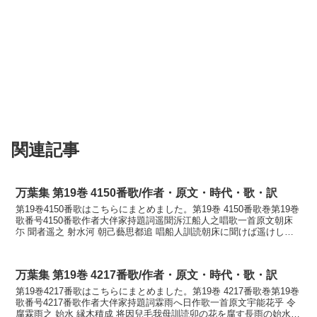
関連記事
万葉集 第19巻 4150番歌/作者・原文・時代・歌・訳
第19巻4150番歌はこちらにまとめました。第19巻 4150番歌巻第19巻
歌番号4150番歌作者大伴家持題詞遥聞泝江船人之唱歌一首原文朝床
尓 聞者遥之 射水河 朝己藝思都追 唱船人訓読朝床に聞けば遥けし射
水川朝漕ぎしつつ唄ふ舟人かなあさと...
万葉集 第19巻 4217番歌/作者・原文・時代・歌・訳
第19巻4217番歌はこちらにまとめました。第19巻 4217番歌巻第19巻
歌番号4217番歌作者大伴家持題詞霖雨へ日作歌一首原文宇能花乎 令
腐霖雨之 始水 縁木積成 将因兒毛我母訓読卯の花を腐す長雨の始水に