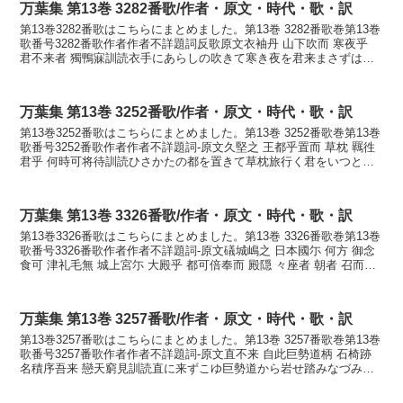
万葉集 第13巻 3282番歌/作者・原文・時代・歌・訳
第13巻3282番歌はこちらにまとめました。第13巻 3282番歌巻第13巻
歌番号3282番歌作者作者不詳題詞反歌原文衣袖丹 山下吹而 寒夜乎
君不来者 獨鴨寐訓読衣手にあらしの吹きて寒き夜を君来まさずはひ
とりかも寝むかなころもでに あらし...
万葉集 第13巻 3252番歌/作者・原文・時代・歌・訳
第13巻3252番歌はこちらにまとめました。第13巻 3252番歌巻第13巻
歌番号3252番歌作者作者不詳題詞-原文久堅之 王都乎置而 草枕 羈徃
君乎 何時可将待訓読ひさかたの都を置きて草枕旅行く君をいつとか
待たむかなひさかたの みやこをお...
万葉集 第13巻 3326番歌/作者・原文・時代・歌・訳
第13巻3326番歌はこちらにまとめました。第13巻 3326番歌巻第13巻
歌番号3326番歌作者作者不詳題詞-原文礒城嶋之 日本國尓 何方 御念
食可 津礼毛無 城上宮尓 大殿乎 都可倍奉而 殿隠 々座者 朝者 召而使
夕者 召而使 遣之 ...
万葉集 第13巻 3257番歌/作者・原文・時代・歌・訳
第13巻3257番歌はこちらにまとめました。第13巻 3257番歌巻第13巻
歌番号3257番歌作者作者不詳題詞-原文直不来 自此巨勢道柄 石椅跡
名積序吾来 戀天窮見訓読直に来ずこゆ巨勢道から岩せ踏みなづみぞ
我が来し恋ひてすべなみかなただに...