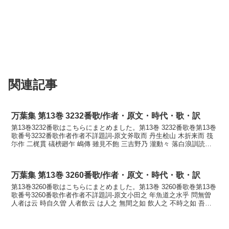
関連記事
万葉集 第13巻 3232番歌/作者・原文・時代・歌・訳
第13巻3232番歌はこちらにまとめました。第13巻 3232番歌巻第13巻
歌番号3232番歌作者作者不詳題詞-原文斧取而 丹生桧山 木折来而 筏
尓作 二梶貫 礒榜廻乍 嶋傳 雖見不飽 三吉野乃 瀧動々 落白浪訓読斧
取りて 丹生の桧山の 木...
万葉集 第13巻 3260番歌/作者・原文・時代・歌・訳
第13巻3260番歌はこちらにまとめました。第13巻 3260番歌巻第13巻
歌番号3260番歌作者作者不詳題詞-原文小田之 年魚道之水乎 問無曽
人者は云 時自久曽 人者飲云 は人之 無間之如 飲人之 不時之如 吾妹
子尓 吾戀良久波 已時毛...