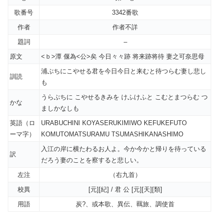
歌番号
3342番歌
作者
作者不詳
題詞
–
原文
<ｂ>潭 偃為<公>矣 今日々々跡 将来跡将待 妻之可奈思母
浦ぶちにこやせる君を今日今日と来むと待つらむ妻し悲し
訓読
も
うらぶちに こやせるきみを けふけふと こむとまつらむ つ
かな
ましかなしも
英語（ロ
URABUCHINI KOYASERUKIMIWO KEFUKEFUTO
ーマ字）
KOMUTOMATSURAMU TSUMASHIKANASHIMO
入江の岸に横たわるお人よ。今か今かと帰りを待っている
訳
だろう妻のことを察すると悲しい。
左注
（右九首）
校異
[元][紀] / 君 公 [元][天][類]
用語
炭?、或本歌、異伝、羈旅、調使首