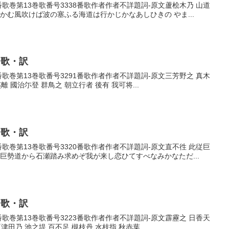
8番歌巻第13巻歌番号3338番歌作者作者不詳題詞-原文蘆桧木乃 山道
かむ風吹けば波の塞ふる海道は行かじかなあしひきの やま...
・歌・訳
1番歌巻第13巻歌番号3291番歌作者作者不詳題詞-原文三芳野之 真木
離 國治尓登 群鳥之 朝立行者 後有 我可将...
・歌・訳
0番歌巻第13巻歌番号3320番歌作者作者不詳題詞-原文直不徃 此従巨
ゆ巨勢道から石瀬踏み求めぞ我が来し恋ひてすべなみかなただ...
・歌・訳
3番歌巻第13巻歌番号3223番歌作者作者不詳題詞-原文霹靂之 日香天
田乃 池之堤 百不足 槻枝丹 水枝指 秋赤葉 ...