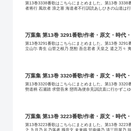
第13巻3338番歌はこちらにまとめました。第13巻 333
者将行 風吹者 浪之塞 海道者不行訓読あしひきの山道は行
万葉集 第13巻 3291番歌/作者・原文・時代
第13巻3291番歌はこちらにまとめました。第13巻 329
立山尓 青生 山菅之根乃 慇懃 吾念君者 天皇之 遣之万々 夷
万葉集 第13巻 3320番歌/作者・原文・時代
第13巻3320番歌はこちらにまとめました。第13巻 332
勢道柄 石瀬踏 求曽吾来 戀而為便奈見訓読直に行かずこ
万葉集 第13巻 3223番歌/作者・原文・時代
第13巻3223番歌はこちらにまとめました。第13巻 322
之 九月乃 礼乃落者 鴈音文 未来鳴 甘南備乃 清三田屋乃 垣津