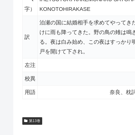
字）
KONOTOHIRAKASE
泊瀬の国に結婚相手を求めてやってき
けに雨も降ってきた。野の鳥の雉は鳴
訳
る。夜は白み始め、この夜はすっかり
戸を開けて下され。
左注
校異
用語
奈良、枕
第13巻