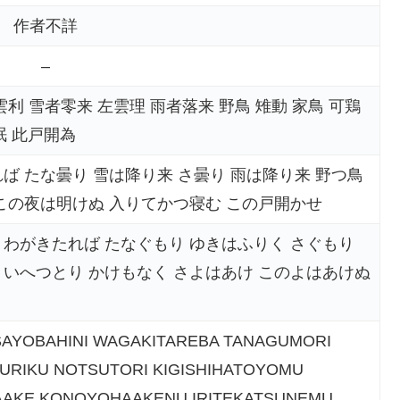
作者不詳
–
利 雪者零来 左雲理 雨者落来 野鳥 雉動 家鳥 可鶏
眠 此戸開為
ば たな曇り 雪は降り来 さ曇り 雨は降り来 野つ鳥
 この夜は明けぬ 入りてかつ寝む この戸開かせ
 わがきたれば たなぐもり ゆきはふりく さぐもり
 いへつとり かけもなく さよはあけ このよはあけぬ
AYOBAHINI WAGAKITAREBA TANAGUMORI
URIKU NOTSUTORI KIGISHIHATOYOMU
AAKE KONOYOHAAKENU IRITEKATSUNEMU