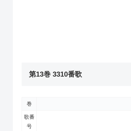
第13巻 3310番歌
巻
歌番
号