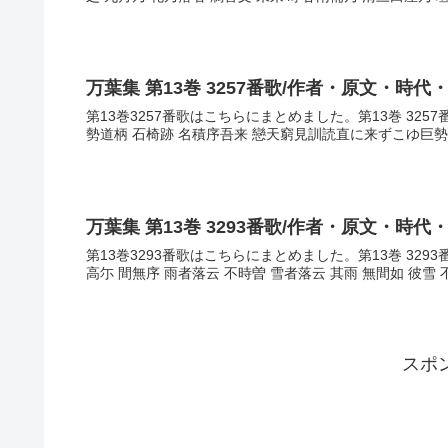
万葉集 第13巻 3257番歌/作者・原文・時代
第13巻3257番歌はこちらにまとめました。第13巻 325
勢道柄 石椅跡 名積序吾来 戀天窮見訓読直に来ずこゆ巨
万葉集 第13巻 3293番歌/作者・原文・時代
第13巻3293番歌はこちらにまとめました。第13巻 329
高尓 間無序 雨者落云 不時曽 雪者落云 其雨 無間如 彼雪 
スポ