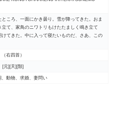
たところ、一面にかき曇り。雪が降ってきた。おま
き立て、家鳥のニワトリもけたたましく鳴き立て
明けてきた。中に入って寝たいものだ、さあ、この
（右四首）
[元][天][類]
詞、動物、求婚、妻問い