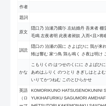
作者
題詞
隠口乃 泊瀬乃國尓 左結婚丹 吾来者 棚雲
原文
毛鳴 左夜者明 此夜者昶奴 入而<且>将
隠口の 泊瀬の国に さよばひに 我が来れ
訓読
雉は響む 家つ鳥 鶏も鳴く さ夜は明け
こもりくの はつせのくにに さよばひに
かな
あめはふりく のつとり きぎしはとよむ
いりてかつねむ このとひらかせ
英語
KOMORIKUNO HATSUSENOKUNINI S
（ロ
YUKIHAFURIKU SAGUMORI AMEHAF
ーマ
IHETSUTORI KAKEMONAKU SAYOH