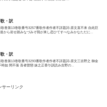
・歌・訳
7番歌巻第13巻歌番号3257番歌作者作者不詳題詞-原文直不来 自此巨
勢道から岩せ踏みなづみぞ我が来し恋ひてすべなみかなただに...
・歌・訳
3番歌巻第13巻歌番号3293番歌作者作者不詳題詞-原文三吉野之 御金
不時如 間不落 吾者曽戀 妹之正香尓訓読み吉野の...
ンサーリンク