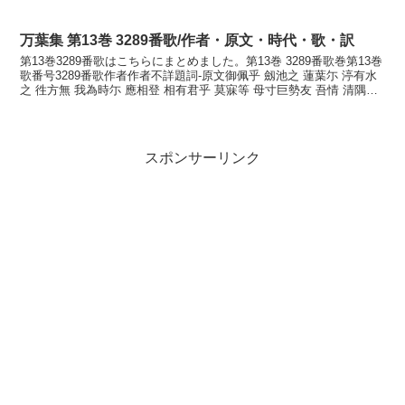
ぞ我が来し恋ひてすべなみかなただ...
万葉集 第13巻 3289番歌/作者・原文・時代・歌・訳
第13巻3289番歌はこちらにまとめました。第13巻 3289番歌巻第13巻
歌番号3289番歌作者作者不詳題詞-原文御佩乎 劔池之 蓮葉尓 渟有水
之 徃方無 我為時尓 應相登 相有君乎 莫寐等 母寸巨勢友 吾情 清隅之
池之 池底 吾者不 正...
スポンサーリンク