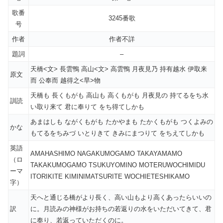
歌番
3245番歌
号
作者
作者不詳
題詞
–
天橋<文> 長雲鴨 高山<文> 高雲鴨 月夜見乃 持有越水 伊取来
原文
而 公奉而 越得之<旱>物
天橋も 長くもがも 高山も 高くもがも 月夜見の 持てるをち水
訓読
い取り来て 君に奉りて をち得てしかも
あまはしも ながくもがも たかやまも たかくもがも つくよみの
かな
もてるをちみづ いとりきて きみにまつりて をちえてしかも
英語
AMAHASHIMO NAGAKUMOGAMO TAKAYAMAMO
（ロ
TAKAKUMOGAMO TSUKUYOMINO MOTERUWOCHIMIDU
ーマ
ITORIKITE KIMINIMATSURITE WOCHIETESHIKAMO
字）
天へと通じる橋がより長く、高い山もより高くあったらいいの
訳
に。月読みの神様がお持ちの若返りの水をいただいてきて、君
に奉り、若返っていただくのに。