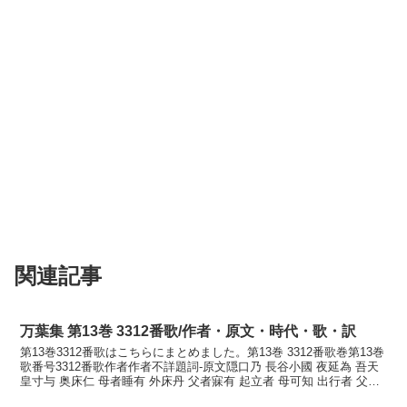
関連記事
万葉集 第13巻 3312番歌/作者・原文・時代・歌・訳
第13巻3312番歌はこちらにまとめました。第13巻 3312番歌巻第13巻
歌番号3312番歌作者作者不詳題詞-原文隠口乃 長谷小國 夜延為 吾天
皇寸与 奥床仁 母者睡有 外床丹 父者寐有 起立者 母可知 出行者 父可
知 野干之 夜者昶去奴...