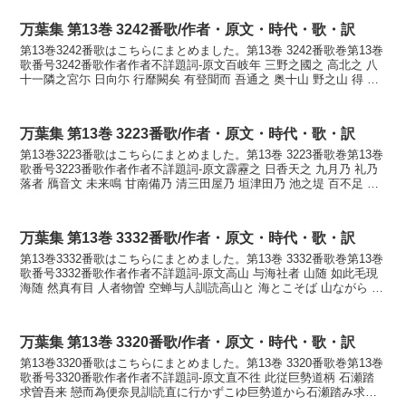
万葉集 第13巻 3242番歌/作者・原文・時代・歌・訳
第13巻3242番歌はこちらにまとめました。第13巻 3242番歌巻第13巻
歌番号3242番歌作者作者不詳題詞-原文百岐年 三野之國之 高北之 八
十一隣之宮尓 日向尓 行靡闕矣 有登聞而 吾通之 奥十山 野之山 得 人
雖跡 如此依等 人雖衝...
万葉集 第13巻 3223番歌/作者・原文・時代・歌・訳
第13巻3223番歌はこちらにまとめました。第13巻 3223番歌巻第13巻
歌番号3223番歌作者作者不詳題詞-原文霹靂之 日香天之 九月乃 礼乃
落者 鴈音文 未来鳴 甘南備乃 清三田屋乃 垣津田乃 池之堤 百不足 槻
枝丹 水枝指 秋赤葉 ...
万葉集 第13巻 3332番歌/作者・原文・時代・歌・訳
第13巻3332番歌はこちらにまとめました。第13巻 3332番歌巻第13巻
歌番号3332番歌作者作者不詳題詞-原文高山 与海社者 山随 如此毛現
海随 然真有目 人者物曽 空蝉与人訓読高山と 海とこそば 山ながら か
くもうつしく 海ながら...
万葉集 第13巻 3320番歌/作者・原文・時代・歌・訳
第13巻3320番歌はこちらにまとめました。第13巻 3320番歌巻第13巻
歌番号3320番歌作者作者不詳題詞-原文直不徃 此従巨勢道柄 石瀬踏
求曽吾来 戀而為便奈見訓読直に行かずこゆ巨勢道から石瀬踏み求め