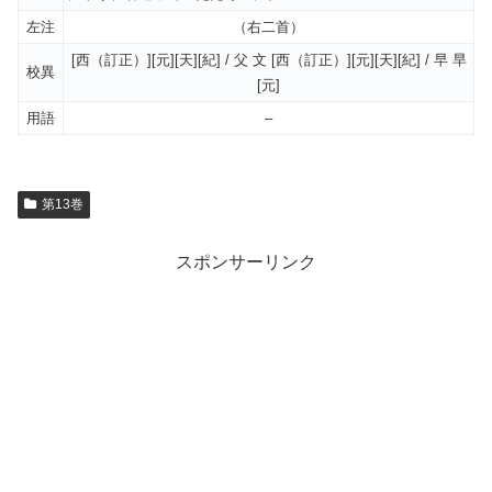
左注
（右二首）
[西（訂正）][元][天][紀] / 父 文 [西（訂正）][元][天][紀] / 早 旱
校異
[元]
用語
–
第13巻
スポンサーリンク