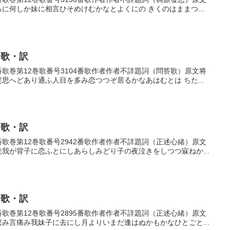
ろに何しか妹に相言ひそめけむかなとよくにの きくのはままつ...
・歌・訳
04番歌巻第12巻歌番号3104番歌作者作者不詳題詞（問答歌）原文将
度思へどあり通ふ人目を多み恋つつぞ居るかなあはむとは ちた...
・歌・訳
42番歌巻第12巻歌番号2942番歌作者作者不詳題詞（正述心緒）原文
読我が背子に恋ふとにしあらしみどり子の夜泣きをしつつ寐ねか...
・歌・訳
95番歌巻第12巻歌番号2895番歌作者作者不詳題詞（正述心緒）原文
繁み言痛み我妹子に去にし月よりいまだ逢はぬかもかなひとごと...