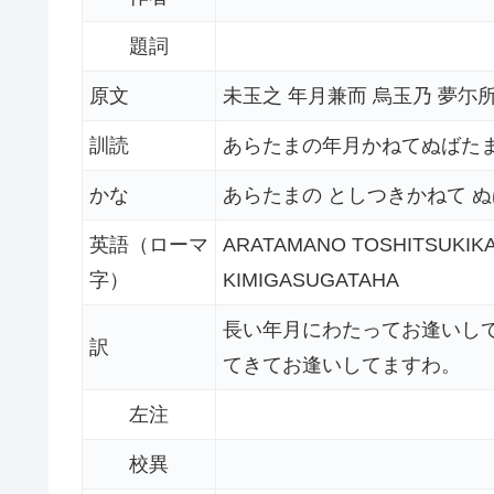
題詞
原文
未玉之 年月兼而 烏玉乃 夢尓
訓読
あらたまの年月かねてぬばた
かな
あらたまの としつきかねて 
英語（ローマ
ARATAMANO TOSHITSUKIKA
字）
KIMIGASUGATAHA
長い年月にわたってお逢いし
訳
てきてお逢いしてますわ。
左注
校異