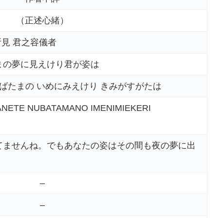
（正述心緒）
所見 君之容儀者
まの夢に見えけり君が姿は
ぬばたまの いめにみえけり きみがすがたは
NETE NUBATAMANO IMENIMIEKERI
てませんね。でもあなたの姿はその間も夜の夢に出
–
–