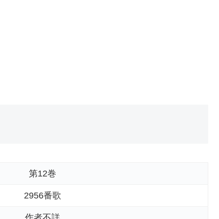
第12巻
2956番歌
作者不詳