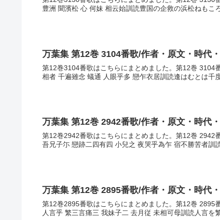
豊洲 聞濱松 心 何妹 相云始訓読豊国の企救の浜松ねもこ
万葉集 第12巻 3104番歌/作者・原文・時代
第12巻3104番歌はこちらにまとめました。第12巻 31
相者 千遍雖念 蟻通 人眼乎多 戀乍衣居訓読逢はむとは千
万葉集 第12巻 2942番歌/作者・原文・時代
第12巻2942番歌はこちらにまとめました。第12巻 29
吾兄子尓 戀跡二四有四 小兒之 夜哭乎為乍 宿不勝苦者訓
万葉集 第12巻 2895番歌/作者・原文・時代
第12巻2895番歌はこちらにまとめました。第12巻 28
人言乎 繁三言痛三 我妹子二 去月従 未相可母訓読人言を