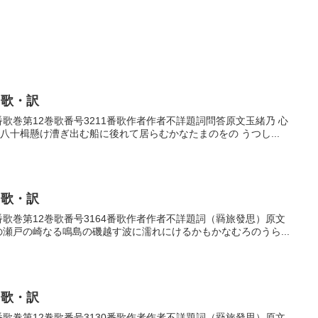
・歌・訳
1番歌巻第12巻歌番号3211番歌作者作者不詳題詞問答原文玉緒乃 心
八十楫懸け漕ぎ出む船に後れて居らむかなたまのをの うつし...
・歌・訳
64番歌巻第12巻歌番号3164番歌作者作者不詳題詞（羇旅發思）原文
の瀬戸の崎なる鳴島の磯越す波に濡れにけるかもかなむろのうら...
・歌・訳
30番歌巻第12巻歌番号3130番歌作者作者不詳題詞（羇旅發思）原文