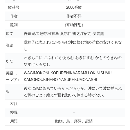
歌番号
2806番歌
作者
作者不詳
題詞
（寄物陳思）
原文
吾妹兒尓 戀尓可有牟 奥尓住 鴨之浮宿之 安雲無
我妹子に恋ふれにかあらむ沖に棲む鴨の浮寝の安けくもな
訓読
し
わぎもこに こふれにかあらむ おきにすむ かものうきねの
かな
やすけくもなし
英語（ロ
WAGIMOKONI KOFURENIKAARAMU OKINISUMU
ーマ字）
KAMONOUKINENO YASUKEKUMONASHI
彼女に恋に落ちているからだろうか。沖にいて波に揺られ
訳
る鴨のごとく絶えず揺れ動いて休まる時がない。
左注
–
校異
–
用語
動物、鳥、序詞、恋情