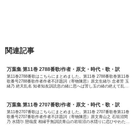
関連記事
万葉集 第11巻 2788番歌/作者・原文・時代・歌・訳
第11巻2788番歌はこちらにまとめました。第11巻 2788番歌巻第11巻
歌番号2788番歌作者作者不詳題詞（寄物陳思）原文生緒尓 念者苦 玉
緒乃 絶天乱名 知者知友訓読息の緒に思へば苦し玉の緒の絶えて乱れ
な知らば知るともかないきのをに ...
万葉集 第11巻 2707番歌/作者・原文・時代・歌・訳
第11巻2707番歌はこちらにまとめました。第11巻 2707番歌巻第11巻
歌番号2707番歌作者作者不詳題詞（寄物陳思）原文青山之 石垣沼間
乃 水隠尓 戀哉度 相縁乎無訓読青山の岩垣沼の水隠りに恋ひやわたら
む逢ふよしをなみかなあをやまの ...