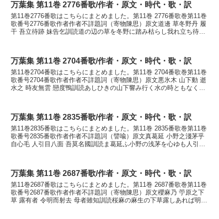
万葉集 第11巻 2776番歌/作者・原文・時代・歌・訳
第11巻2776番歌はこちらにまとめました。第11巻 2776番歌巻第11巻
歌番号2776番歌作者作者不詳題詞（寄物陳思）原文道邊 草冬野丹 履
干 吾立待跡 妹告乞訓読道の辺の草を冬野に踏み枯らし我れ立ち待つ
と妹に告げこそかなみちのへの く...
万葉集 第11巻 2704番歌/作者・原文・時代・歌・訳
第11巻2704番歌はこちらにまとめました。第11巻 2704番歌巻第11巻
歌番号2704番歌作者作者不詳題詞（寄物陳思）原文悪氷木 山下動 逝
水之 時友無雲 戀度鴨訓読あしひきの山下響み行く水の時ともなくも
恋ひわたるかもかなあしひきの や...
万葉集 第11巻 2835番歌/作者・原文・時代・歌・訳
第11巻2835番歌はこちらにまとめました。第11巻 2835番歌巻第11巻
歌番号2835番歌作者作者不詳題詞（譬喩）原文真葛延 小野之淺茅乎
自心毛 人引目八面 吾莫名國訓読ま葛延ふ小野の浅茅を心ゆも人引か
めやも我がなけなくにかなまくずは...
万葉集 第11巻 2687番歌/作者・原文・時代・歌・訳
第11巻2687番歌はこちらにまとめました。第11巻 2687番歌巻第11巻
歌番号2687番歌作者作者不詳題詞（寄物陳思）原文櫻麻乃 苧原之下
草 露有者 令明而射去 母者雖知訓読桜麻の麻生の下草露しあれば明か
してい行け母は知るともかなさくら...