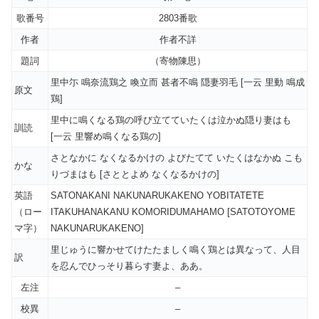
歌番号
2803番歌
作者
作者不詳
題詞
（寄物陳思）
里中尓 鳴奈流鶏之 喚立而 甚者不鳴 隠妻羽毛 [一云 里動 鳴成
原文
鶏]
里中に鳴くなる鶏の呼び立てていたくは泣かぬ隠り妻はも
訓読
[一云 里響め鳴くなる鶏の]
さとなかに なくなるかけの よびたてて いたくはなかぬ こも
かな
りづまはも [さととよめ なくなるかけの]
英語
SATONAKANI NAKUNARUKAKENO YOBITATETE
（ロー
ITAKUHANAKANU KOMORIDUMAHAMO [SATOTOYOME
マ字）
NAKUNARUKAKENO]
里じゅうに響かせてけたたましく鳴く鶏とは異なって、人目
訳
を忍んでひっそり暮らす妻よ、ああ。
左注
–
校異
–