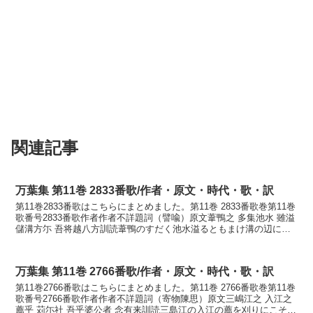
関連記事
万葉集 第11巻 2833番歌/作者・原文・時代・歌・訳
第11巻2833番歌はこちらにまとめました。第11巻 2833番歌巻第11巻
歌番号2833番歌作者作者不詳題詞（譬喩）原文葦鴨之 多集池水 雖溢
儲溝方尓 吾将越八方訓読葦鴨のすだく池水溢るともまけ溝の辺に我
れ越えめやもかなあしがもの すだ...
万葉集 第11巻 2766番歌/作者・原文・時代・歌・訳
第11巻2766番歌はこちらにまとめました。第11巻 2766番歌巻第11巻
歌番号2766番歌作者作者不詳題詞（寄物陳思）原文三嶋江之 入江之
薦乎 苅尓社 吾乎婆公者 念有来訓読三島江の入江の薦を刈りにこそ我