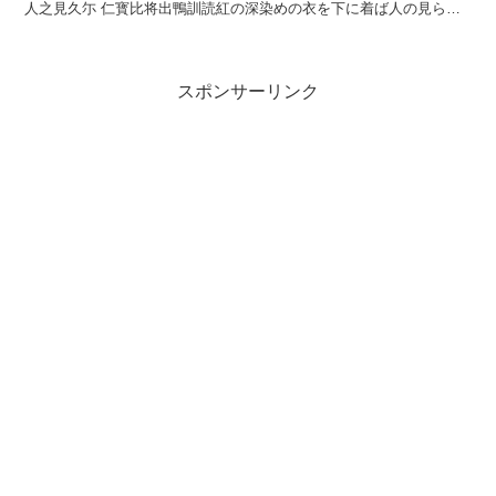
人之見久尓 仁寳比将出鴨訓読紅の深染めの衣を下に着ば人の見らく
ににほひ出でむかもかなくれなゐの ...
スポンサーリンク