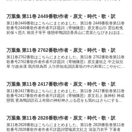
れをば君は思ひたりけれかなみしま...
万葉集 第11巻 2449番歌/作者・原文・時代・歌・訳
第11巻2449番歌はこちらにまとめました。第11巻 2449番歌巻第11巻
歌番号2449番歌作者作者不詳題詞（寄物陳思）原文香山尓 雲位桁曵
於保々思久 相見子等乎 後戀牟鴨訓読香具山に雲居たなびきおほほし
く相見し子らを後恋ひむかもかなか...
万葉集 第11巻 2762番歌/作者・原文・時代・歌・訳
第11巻2762番歌はこちらにまとめました。第11巻 2762番歌巻第11巻
歌番号2762番歌作者作者不詳題詞（寄物陳思）原文蘆垣之 中之似兒
草 尓故余漢 我共咲為而 人尓所知名訓読葦垣の中の和草にこやかに我
れと笑まして人に知らゆなかなあし...
万葉集 第11巻 2417番歌/作者・原文・時代・歌・訳
第11巻2417番歌はこちらにまとめました。第11巻 2417番歌巻第11巻
歌番号2417番歌作者作者不詳題詞（寄物陳思）原文石上 振神杉 神成
戀我 更為鴨訓読石上布留の神杉神さぶる恋をも我れはさらにするか
もかないそのかみ ふるのかむすぎ...
万葉集 第11巻 2828番歌/作者・原文・時代・歌・訳
第11巻2828番歌はこちらにまとめました。第11巻 2828番歌巻第11巻
歌番号2828番歌作者作者不詳題詞譬喩原文紅之 深染乃衣乎 下著者