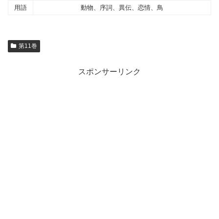
用語
動物、序詞、異伝、恋情、鳥
第11巻
スポンサーリンク