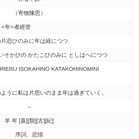
（寄物陳思）
 <年>者經管
の片恋ひのみに年は経につつ
 いそかひの かたこひのみに としはへにつつ
RERU ISOKAHINO KATAKOHINOMINI
のように私は片思いのまま年は過ぎていく。
–
羊 年 [嘉][類][古][紀]
序詞、恋情