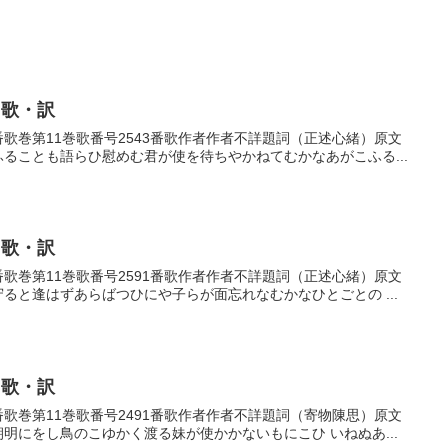
・歌・訳
43番歌巻第11巻歌番号2543番歌作者作者不詳題詞（正述心緒）原文
ふることも語らひ慰めむ君が使を待ちやかねてむかなあがこふる...
・歌・訳
91番歌巻第11巻歌番号2591番歌作者作者不詳題詞（正述心緒）原文
守ると逢はずあらばつひにや子らが面忘れなむかなひとごとの ...
・歌・訳
91番歌巻第11巻歌番号2491番歌作者作者不詳題詞（寄物陳思）原文
朝明にをし鳥のこゆかく渡る妹が使かかないもにこひ いねぬあ...