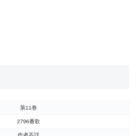
第11巻
2796番歌
作者不詳