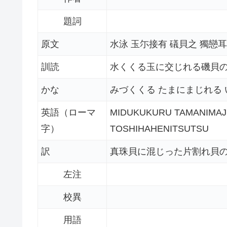
題詞
原文
水泳 玉尓接有 礒貝之 獨戀耳
訓読
水くくる玉に交じれる磯貝
かな
みづくくる たまにまじれる
英語（ローマ
MIDUKUKURU TAMANIMAJI
字）
TOSHIHAHENITSUTSU
訳
真珠貝に混じった片割れ貝
左注
校異
用語