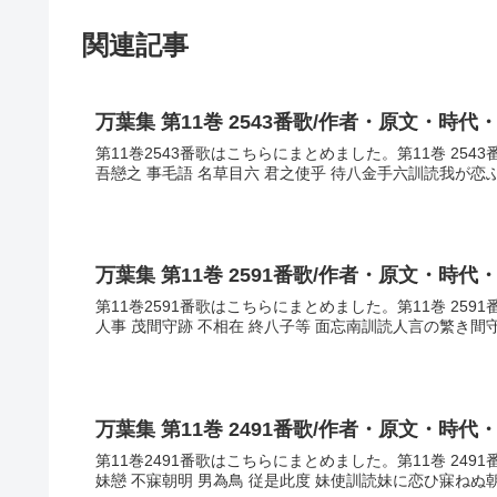
関連記事
万葉集 第11巻 2543番歌/作者・原文・時代
第11巻2543番歌はこちらにまとめました。第11巻 25
吾戀之 事毛語 名草目六 君之使乎 待八金手六訓読我が恋
万葉集 第11巻 2591番歌/作者・原文・時代
第11巻2591番歌はこちらにまとめました。第11巻 25
人事 茂間守跡 不相在 終八子等 面忘南訓読人言の繁き間
万葉集 第11巻 2491番歌/作者・原文・時代
第11巻2491番歌はこちらにまとめました。第11巻 24
妹戀 不寐朝明 男為鳥 従是此度 妹使訓読妹に恋ひ寐ねぬ