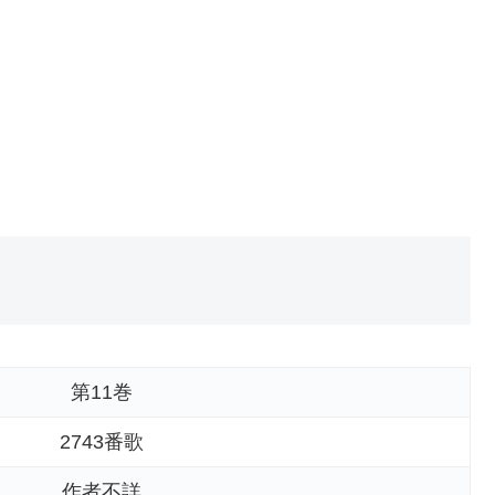
第11巻
2743番歌
作者不詳