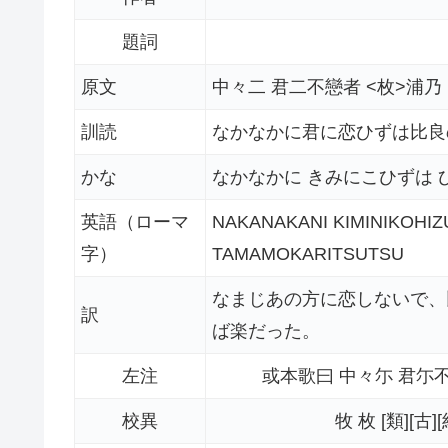
題詞
原文
中々二 君二不戀者 <枚>浦乃
訓読
なかなかに君に恋ひずは比良
かな
なかなかに きみにこひずは 
英語（ローマ
NAKANAKANI KIMINIKOH
字）
TAMAMOKARITSUTSU
なまじあの方に恋しないで、
訳
ば楽だった。
左注
或本歌曰 中々尓 君尓不
校異
牧 枚 [類][古][