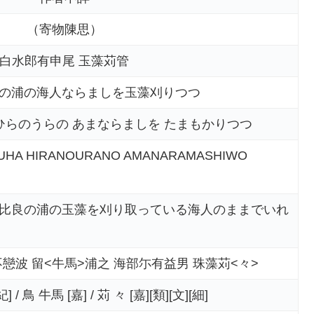
（寄物陳思）
 白水郎有申尾 玉藻苅管
の浦の海人ならましを玉藻刈りつつ
ひらのうらの あまならましを たまもかりつつ
IZUHA HIRANOURANO AMANARAMASHIWO
比良の浦の玉藻を刈り取っている海人のままでいれ
戀波 留<牛馬>浦之 海部尓有益男 珠藻苅<々>
紀] / 鳥 牛馬 [嘉] / 苅 々 [嘉][類][文][細]