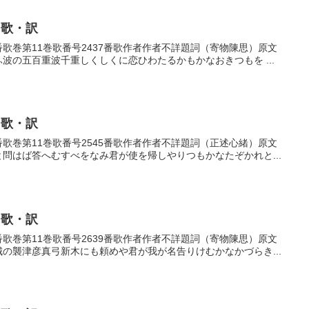
・歌・訳
37番歌巻第11巻歌番号2437番歌作者作者不詳題詞（寄物陳思）原文
ふ波の五百重波千重しくしくに恋ひわたるかもかなおきつもを ...
・歌・訳
45番歌巻第11巻歌番号2545番歌作者作者不詳題詞（正述心緒）原文
と問はば答へむすべをなみ君が使を帰しやりつもかなたぞかれと...
・歌・訳
39番歌巻第11巻歌番号2639番歌作者作者不詳題詞（寄物陳思）原文
城の襲津彦真弓新木にも頼めや君が我が名告りけむかなかづらき...