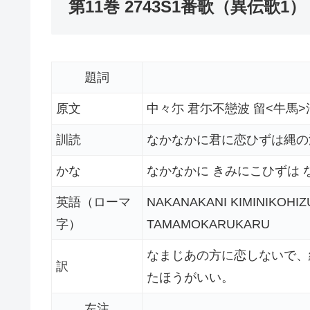
第11巻 2743S1番歌（異伝歌1）
題詞
原文
中々尓 君尓不戀波 留<牛馬>
訓読
なかなかに君に恋ひずは縄の
かな
なかなかに きみにこひずは 
英語（ローマ
NAKANAKANI KIMINIKOH
字）
TAMAMOKARUKARU
なまじあの方に恋しないで、
訳
たほうがいい。
左注