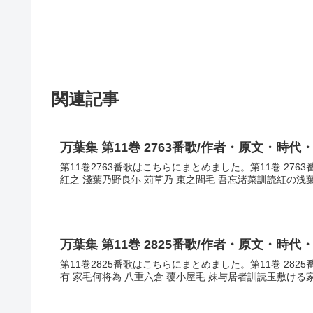
関連記事
万葉集 第11巻 2763番歌/作者・原文・時代
第11巻2763番歌はこちらにまとめました。第11巻 27
紅之 淺葉乃野良尓 苅草乃 束之間毛 吾忘渚菜訓読紅の浅
万葉集 第11巻 2825番歌/作者・原文・時代
第11巻2825番歌はこちらにまとめました。第11巻 28
有 家毛何将為 八重六倉 覆小屋毛 妹与居者訓読玉敷ける