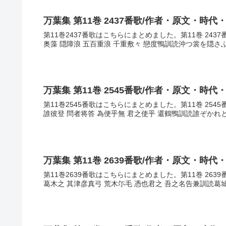
万葉集 第11巻 2437番歌/作者・原文・時代
第11巻2437番歌はこちらにまとめました。第11巻 24
奥藻 隠障浪 五百重浪 千重敷々 戀度鴨訓読沖つ裳を隠さ
万葉集 第11巻 2545番歌/作者・原文・時代
第11巻2545番歌はこちらにまとめました。第11巻 25
誰彼登 問者将答 為便乎無 君之使乎 還鶴鴨訓読誰ぞかれ
万葉集 第11巻 2639番歌/作者・原文・時代
第11巻2639番歌はこちらにまとめました。第11巻 26
葛木之 其津彦真弓 荒木尓毛 憑也君之 吾之名告兼訓読葛