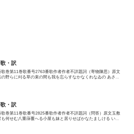
・歌・訳
63番歌巻第11巻歌番号2763番歌作者作者不詳題詞（寄物陳思）原文
葉の野らに刈る草の束の間も我を忘らすなかなくれなゐの あさ...
・歌・訳
25番歌巻第11巻歌番号2825番歌作者作者不詳題詞（問答）原文玉敷
家も何せむ八重葎覆へる小屋も妹と居りせばかなたましける い...