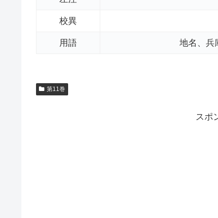
校異
用語
地名、兵
第11巻
スポ