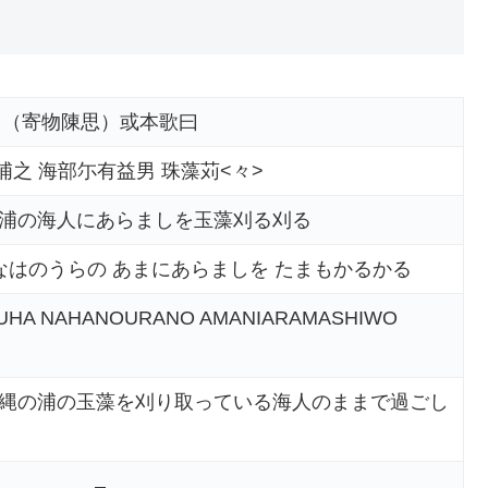
（寄物陳思）或本歌曰
浦之 海部尓有益男 珠藻苅<々>
浦の海人にあらましを玉藻刈る刈る
なはのうらの あまにあらましを たまもかるかる
IZUHA NAHANOURANO AMANIARAMASHIWO
縄の浦の玉藻を刈り取っている海人のままで過ごし
–