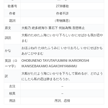
歌番号
2738番歌
作者
作者不詳
題詞
（寄物陳思）
原文
大船乃 絶多經海尓 重石下 何如為鴨 吾戀将止
大船のたゆたふ海にいかり下ろしいかにせばかも我が恋や
訓読
まむ
おほぶねの たゆたふうみに いかりおろし いかにせばかも
かな
あがこひやまむ
英語（ロ
OHOBUNENO TAYUTAFUUMINI IKARIOROSHI
ーマ字）
IKANISEBAKAMO AGAKOHIYAMAMU
大船がただよう海にいかりを下ろして留めるが、どのよう
訳
にしたら私の恋は静まるだろうか。
左注
–
校異
–
用語
序詞、恋情