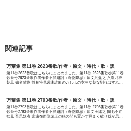
関連記事
万葉集 第11巻 2623番歌/作者・原文・時代・歌・訳
第11巻2623番歌はこちらにまとめました。第11巻 2623番歌巻第11巻
歌番号2623番歌作者作者不詳題詞（寄物陳思）原文呉藍之 八塩乃衣
朝旦 穢者雖為 益希将見裳訓読紅の八しほの衣朝な朝な馴れはすれど
もいやめづらしもかなくれなゐの ...
万葉集 第11巻 2793番歌/作者・原文・時代・歌・訳
第11巻2793番歌はこちらにまとめました。第11巻 2793番歌巻第11巻
歌番号2793番歌作者作者不詳題詞（寄物陳思）原文玉緒之 間毛不置
欲見 吾思妹者 家遠在而訓読玉の緒の間も置かず見まく欲り我が思ふ
妹は家遠くありてかなたまのをの ...