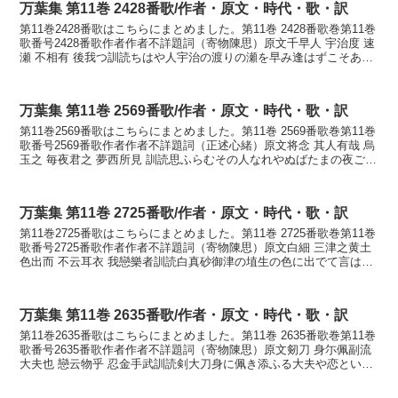
万葉集 第11巻 2428番歌/作者・原文・時代・歌・訳
第11巻2428番歌はこちらにまとめました。第11巻 2428番歌巻第11巻
歌番号2428番歌作者作者不詳題詞（寄物陳思）原文千早人 宇治度 速
瀬 不相有 後我つ訓読ちはや人宇治の渡りの瀬を早み逢はずこそあれ
後も我が妻かなちはやひと うぢの...
万葉集 第11巻 2569番歌/作者・原文・時代・歌・訳
第11巻2569番歌はこちらにまとめました。第11巻 2569番歌巻第11巻
歌番号2569番歌作者作者不詳題詞（正述心緒）原文将念 其人有哉 烏
玉之 毎夜君之 夢西所見 訓読思ふらむその人なれやぬばたまの夜ごと
に君が夢にし見ゆる かなおもふ...
万葉集 第11巻 2725番歌/作者・原文・時代・歌・訳
第11巻2725番歌はこちらにまとめました。第11巻 2725番歌巻第11巻
歌番号2725番歌作者作者不詳題詞（寄物陳思）原文白細 三津之黄土
色出而 不云耳衣 我戀樂者訓読白真砂御津の埴生の色に出でて言はな
くのみぞ我が恋ふらくはかなしらま...
万葉集 第11巻 2635番歌/作者・原文・時代・歌・訳
第11巻2635番歌はこちらにまとめました。第11巻 2635番歌巻第11巻
歌番号2635番歌作者作者不詳題詞（寄物陳思）原文剱刀 身尓佩副流
大夫也 戀云物乎 忍金手武訓読剣大刀身に佩き添ふる大夫や恋といふ
ものを忍びかねてむかなつるぎたち...