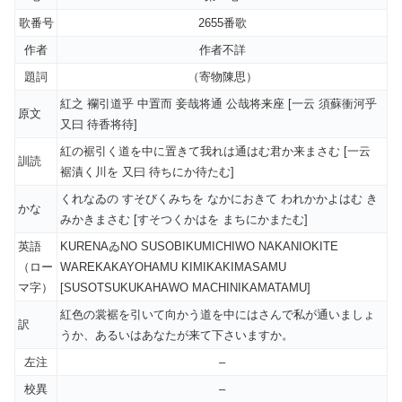
歌番号
2655番歌
作者
作者不詳
題詞
（寄物陳思）
紅之 襴引道乎 中置而 妾哉将通 公哉将来座 [一云 須蘇衝河乎
原文
又曰 待香将待]
紅の裾引く道を中に置きて我れは通はむ君か来まさむ [一云
訓読
裾漬く川を 又曰 待ちにか待たむ]
くれなゐの すそびくみちを なかにおきて われかかよはむ き
かな
みかきまさむ [すそつくかはを まちにかまたむ]
英語
KURENAゐNO SUSOBIKUMICHIWO NAKANIOKITE
（ロー
WAREKAKAYOHAMU KIMIKAKIMASAMU
マ字）
[SUSOTSUKUKAHAWO MACHINIKAMATAMU]
紅色の裳裾を引いて向かう道を中にはさんで私が通いましょ
訳
うか、あるいはあなたが来て下さいますか。
左注
–
校異
–