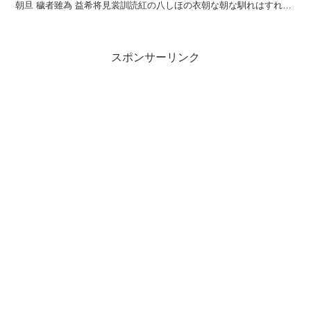
朝旦 穢者雖為 益希将見裳訓読紅の八しほの衣朝な朝な馴れはすれど
もいやめづらしもかなくれなゐの ...
スポンサーリンク