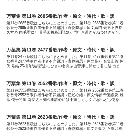
ゆるかもかなうなはらの おきつな...
万葉集 第11巻 2685番歌/作者・原文・時代・歌・訳
第11巻2685番歌はこちらにまとめました。第11巻 2685番歌巻第11巻
歌番号2685番歌作者作者不詳題詞（寄物陳思）原文妹門 去過不勝都
久方乃 雨毛零奴可 其乎因将為訓読妹が門行き過ぎかねつひさかたの
雨も降らぬかそをよしにせむかない...
万葉集 第11巻 2477番歌/作者・原文・時代・歌・訳
第11巻2477番歌はこちらにまとめました。第11巻 2477番歌巻第11巻
歌番号2477番歌作者作者不詳題詞（寄物陳思）原文足引 名負山菅 押
伏 君結 不相有哉訓読あしひきの名負ふ山菅押し伏せて君し結ばば逢
はずあらめやもかなあしひきの な...
万葉集 第11巻 2552番歌/作者・原文・時代・歌・訳
第11巻2552番歌はこちらにまとめました。第11巻 2552番歌巻第11巻
歌番号2552番歌作者作者不詳題詞（正述心緒）原文情者 千遍敷及 雖
念 使乎将遣 為便之不知久訓読心には千重しくしくに思へども使を遣
らむすべの知らなくかなこころには...
万葉集 第11巻 2623番歌/作者・原文・時代・歌・訳
第11巻2623番歌はこちらにまとめました。第11巻 2623番歌巻第11巻
歌番号2623番歌作者作者不詳題詞（寄物陳思）原文呉藍之 八塩乃衣