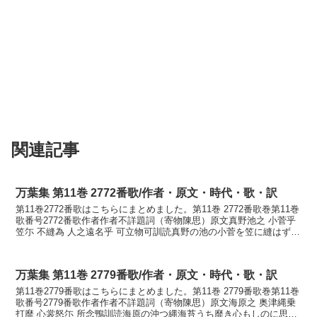
関連記事
万葉集 第11巻 2772番歌/作者・原文・時代・歌・訳
第11巻2772番歌はこちらにまとめました。第11巻 2772番歌巻第11巻
歌番号2772番歌作者作者不詳題詞（寄物陳思）原文真野池之 小菅乎
笠尓 不縫為 人之遠名乎 可立物可訓読真野の池の小菅を笠に縫はずし
て人の遠名を立つべきものかかなま...
万葉集 第11巻 2779番歌/作者・原文・時代・歌・訳
第11巻2779番歌はこちらにまとめました。第11巻 2779番歌巻第11巻
歌番号2779番歌作者作者不詳題詞（寄物陳思）原文海原之 奥津縄乗
打靡 心裳怒尓 所念鴨訓読海原の沖つ縄海苔うち靡き心もしのに思ほ