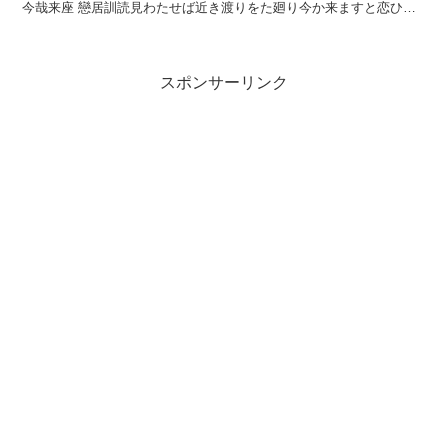
今哉来座 戀居訓読見わたせば近き渡りをた廻り今か来ますと恋ひつ
つぞ居るかなみわたせば ちかきわた...
スポンサーリンク