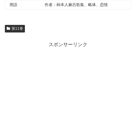
用語
作者：柿本人麻呂歌集、略体、恋情
第11巻
スポンサーリンク