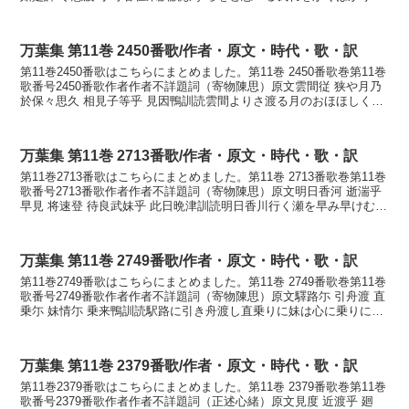
せしむるは悪しくはありけりかなま...
万葉集 第11巻 2450番歌/作者・原文・時代・歌・訳
第11巻2450番歌はこちらにまとめました。第11巻 2450番歌巻第11巻
歌番号2450番歌作者作者不詳題詞（寄物陳思）原文雲間従 狭や月乃
於保々思久 相見子等乎 見因鴨訓読雲間よりさ渡る月のおほほしく相
見し子らを見むよしもがもかなくも...
万葉集 第11巻 2713番歌/作者・原文・時代・歌・訳
第11巻2713番歌はこちらにまとめました。第11巻 2713番歌巻第11巻
歌番号2713番歌作者作者不詳題詞（寄物陳思）原文明日香河 逝湍乎
早見 将速登 待良武妹乎 此日晩津訓読明日香川行く瀬を早み早けむと
待つらむ妹をこの日暮らしつかなあ...
万葉集 第11巻 2749番歌/作者・原文・時代・歌・訳
第11巻2749番歌はこちらにまとめました。第11巻 2749番歌巻第11巻
歌番号2749番歌作者作者不詳題詞（寄物陳思）原文驛路尓 引舟渡 直
乗尓 妹情尓 乗来鴨訓読駅路に引き舟渡し直乗りに妹は心に乗りにけ
るかもかなはゆまぢに ひきふねわ...
万葉集 第11巻 2379番歌/作者・原文・時代・歌・訳
第11巻2379番歌はこちらにまとめました。第11巻 2379番歌巻第11巻
歌番号2379番歌作者作者不詳題詞（正述心緒）原文見度 近渡乎 廻