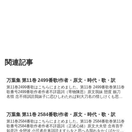
関連記事
万葉集 第11巻 2499番歌/作者・原文・時代・歌・訳
第11巻2499番歌はこちらにまとめました。第11巻 2499番歌巻第11巻
歌番号2499番歌作者作者不詳題詞（寄物陳思）原文我妹 戀度 劔刀
名惜 念不得訓読我妹子に恋ひしわたれば剣大刀名の惜しけくも思ひ
かねつもかなわぎもこに こひしわた...
万葉集 第11巻 2584番歌/作者・原文・時代・歌・訳
第11巻2584番歌はこちらにまとめました。第11巻 2584番歌巻第11巻
歌番号2584番歌作者作者不詳題詞（正述心緒）原文大夫登 念有吾乎
如是許 令戀波 小可者在来訓読ますらをと思へる我れをかくばかり恋