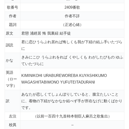
歌番号
2409番歌
作者
作者不詳
題詞
（正述心緒）
原文
君戀 浦經居 悔 我裏紐 結手徒
君に恋ひうらぶれ居れば悔しくも我が下紐の結ふ手いたづら
訓読
に
きみにこひ うらぶれをれば くやしくも わがしたびもの ゆふ
かな
ていたづらに
英語
KIMINIKOHI URABUREWOREBA KUYASHIKUMO
（ロー
WAGASHITABIMONO YUFUTEITADURANI
マ字）
あなたが恋しくてしょんぼりしていると、腹立たしいこと
訳
に、着物の下紐がなかなか結べず手が所在なげに動くばかり
です。
左注
（以前一百四十九首柿本朝臣人麻呂之歌集出）
校異
–