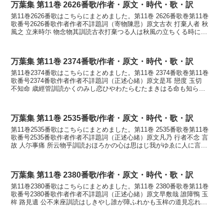
万葉集 第11巻 2626番歌/作者・原文・時代・歌・訳
第11巻2626番歌はこちらにまとめました。第11巻 2626番歌巻第11巻
歌番号2626番歌作者作者不詳題詞（寄物陳思）原文古衣 打棄人者 秋
風之 立来時尓 物念物其訓読古衣打棄つる人は秋風の立ちくる時に物
思ふものぞかなふるころも うつつ...
万葉集 第11巻 2374番歌/作者・原文・時代・歌・訳
第11巻2374番歌はこちらにまとめました。第11巻 2374番歌巻第11巻
歌番号2374番歌作者作者不詳題詞（正述心緒）原文是耳 戀度 玉切
不知命 歳經管訓読かくのみし恋ひやわたらむたまきはる命も知らず
年は経につつかなかくのみし こひや...
万葉集 第11巻 2535番歌/作者・原文・時代・歌・訳
第11巻2535番歌はこちらにまとめました。第11巻 2535番歌巻第11巻
歌番号2535番歌作者作者不詳題詞（正述心緒）原文凡乃 行者不念 言
故 人尓事痛 所云物乎訓読おほろかの心は思はじ我がゆゑに人に言痛
く言はれしものをかなおほろかの ...
万葉集 第11巻 2380番歌/作者・原文・時代・歌・訳
第11巻2380番歌はこちらにまとめました。第11巻 2380番歌巻第11巻
歌番号2380番歌作者作者不詳題詞（正述心緒）原文早敷哉 誰障鴨 玉
桙 路見遺 公不来座訓読はしきやし誰が障ふれかも玉桙の道見忘れて
君が来まさぬかなはしきやし たが...