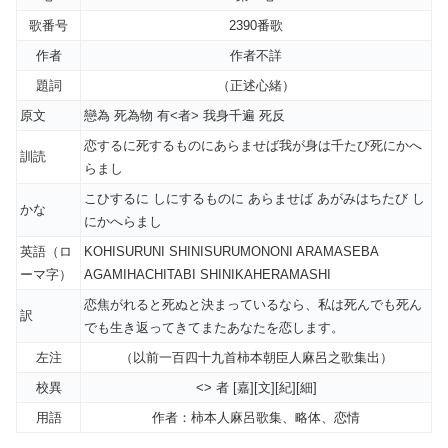
歌番号
2390番歌
作者
作者不詳
題詞
（正述心緒）
原文
戀為 死為物 有<者> 我身千遍 死反
恋するに死するものにあらませば我が身は千たび死にかへ
訓読
らまし
こひするに しにするものに あらませば あがみはちたび し
かな
にかへらまし
英語（ロ
KOHISURUNI SHINISURUMONONI ARAMASEBA
ーマ字）
AGAMIHACHITABI SHINIKAHERAMASHI
恋焦がれると死ぬと決まっているなら、私は死んでも死ん
訳
でも生き返ってきてまたあなたを恋します。
左注
（以前一百四十九首柿本朝臣人麻呂之歌集出）
校異
<> 者 [嘉][文][紀][細]
用語
作者：柿本人麻呂歌集、略体、恋情