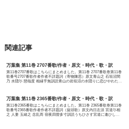
関連記事
万葉集 第11巻 2707番歌/作者・原文・時代・歌・訳
第11巻2707番歌はこちらにまとめました。第11巻 2707番歌巻第11巻
歌番号2707番歌作者作者不詳題詞（寄物陳思）原文青山之 石垣沼間
乃 水隠尓 戀哉度 相縁乎無訓読青山の岩垣沼の水隠りに恋ひやわたら
む逢ふよしをなみかなあをやまの ...
万葉集 第11巻 2365番歌/作者・原文・時代・歌・訳
第11巻2365番歌はこちらにまとめました。第11巻 2365番歌巻第11巻
歌番号2365番歌作者作者不詳題詞（旋頭歌）原文内日左須 宮道尓相
之 人妻 玉緒之 念乱而 宿夜四曽多寸訓読うちひさす宮道に逢ひし人
妻ゆゑに玉の緒の思ひ乱れて寝る夜...