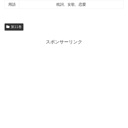
用語
枕詞、女歌、恋愛
第11巻
スポンサーリンク