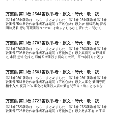
ては忍びかねつもかないはねふみ ...
万葉集 第11巻 2544番歌/作者・原文・時代・歌・訳
第11巻2544番歌はこちらにまとめました。第11巻 2544番歌巻第11巻
歌番号2544番歌作者作者不詳題詞（正述心緒）原文者 相縁毛無 夢谷
間無見君 戀尓可死訓読うつつには逢ふよしもなし夢にだに間なく見
え君恋ひに死ぬべしかなうつつには...
万葉集 第11巻 2703番歌/作者・原文・時代・歌・訳
第11巻2703番歌はこちらにまとめました。第11巻 2703番歌巻第11巻
歌番号2703番歌作者作者不詳題詞（寄物陳思）原文真薦苅 大野川原
之 水隠 戀来之妹之 紐解吾者訓読ま薦刈る大野川原の水隠りに恋ひ来
し妹が紐解く我れはかなまこもかる...
万葉集 第11巻 2561番歌/作者・原文・時代・歌・訳
第11巻2561番歌はこちらにまとめました。第11巻 2561番歌巻第11巻
歌番号2561番歌作者作者不詳題詞（正述心緒）原文人事之 繁間守而
相十方八 反吾上尓 事之将繁訓読人言の繁き間守りて逢ふともやなほ
我が上に言の繁けむかなひとごとの...
万葉集 第11巻 2723番歌/作者・原文・時代・歌・訳
第11巻2723番歌はこちらにまとめました。第11巻 2723番歌巻第11巻
歌番号2723番歌作者作者不詳題詞（寄物陳思）原文數多不有 名乎霜