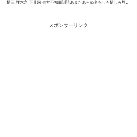
惜三 埋木之 下其戀 去方不知而訓読あまたあらぬ名をしも惜しみ埋れ
木の下ゆぞ恋ふるゆくへ知らずてか...
スポンサーリンク