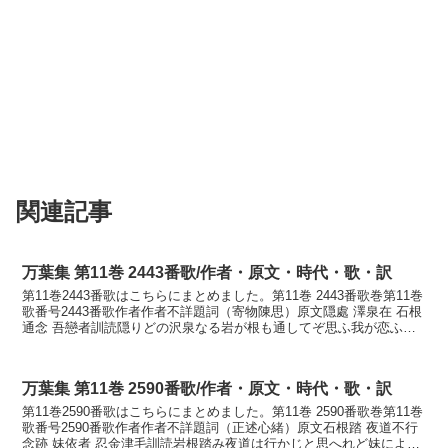
関連記事
万葉集 第11巻 2443番歌/作者・原文・時代・歌・訳
第11巻2443番歌はこちらにまとめました。第11巻 2443番歌巻第11巻
歌番号2443番歌作者作者不詳題詞（寄物陳思）原文隠處 澤泉在 石根
通念 吾戀者訓読隠りどの沢泉なる岩が根も通してぞ思ふ我が恋ふら
くはかなこもりどの さはいづみに...
万葉集 第11巻 2590番歌/作者・原文・時代・歌・訳
第11巻2590番歌はこちらにまとめました。第11巻 2590番歌巻第11巻
歌番号2590番歌作者作者不詳題詞（正述心緒）原文石根踏 夜道不行
念跡 妹依者 忍金津毛訓読岩根踏み夜道は行かじと思へれど妹により