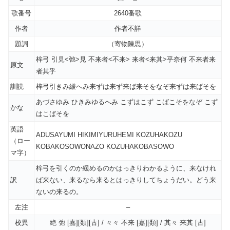
歌番号
2640番歌
作者
作者不詳
題詞
（寄物陳思）
梓弓 引見<弛>見 不来者<不来> 来者<来其>乎奈何 不来者来
原文
者其乎
訓読
梓弓引きみ緩へみ来ずは来ず来ば来そをなぞ来ずは来ばそを
あづさゆみ ひきみゆるへみ こずはこず こばこそをなぞ こず
かな
はこばそを
英語
ADUSAYUMI HIKIMIYURUHEMI KOZUHAKOZU
（ロー
KOBAKOSOWONAZO KOZUHAKOBASOWO
マ字）
梓弓を引くのか緩めるのかはっきりわかるように、来なけれ
訳
ば来ない、来るなら来るとはっきりしてちょうだい。どう来
ないの来るの。
左注
–
校異
絶 弛 [嘉][類][古] / 々々 不来 [嘉][類] / 其々 来其 [古]