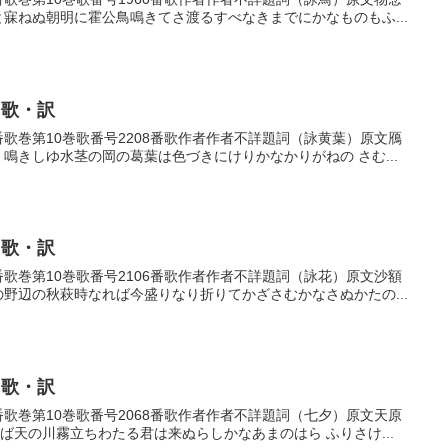
と寐ねぬ朝明に霍公鳥鳴きてさ渡るすべなきまでにかなものもふ...
・歌・訳
08番歌巻第10巻歌番号2208番歌作者作者不詳題詞（詠黄葉）原文鴈
く鳴きしゆ水茎の岡の葛葉は色づきにけりかなかりがねの さむ...
・歌・訳
06番歌巻第10巻歌番号2106番歌作者作者不詳題詞（詠花）原文沙額
の野辺の秋萩時なれば今盛りなり折りてかざさむかなさぬかたの...
・歌・訳
68番歌巻第10巻歌番号2068番歌作者作者不詳題詞（七夕）原文天原
ば天の川霧立ちわたる君は来ぬらしかなあまのはら ふりさけ...