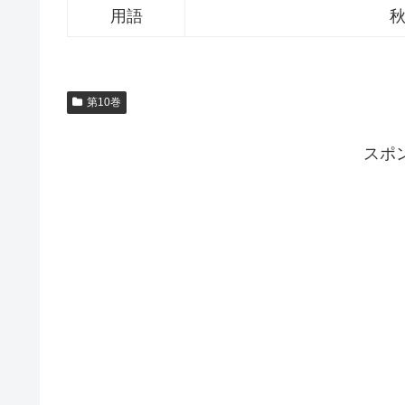
用語
第10巻
スポ