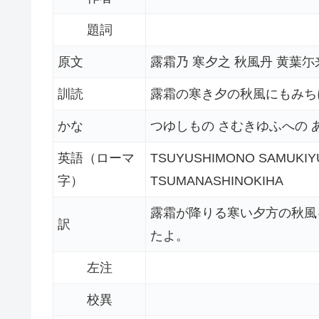
題詞
原文
露霜乃 寒夕之 秋風丹 黄葉尓
訓読
露霜の寒き夕の秋風にもみち
かな
つゆしもの さむきゆふへの 
英語（ローマ
TSUYUSHIMONO SAMUKIYU
字）
TSUMANASHINOKIHA
露霜が降りる寒い夕方の秋風
訳
たよ。
左注
校異