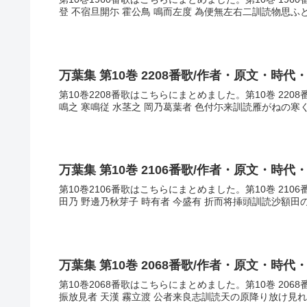
登 不宿旦開尓 霍公鳥 鳴而左度 為便無左右二訓読物思ふ
万葉集 第10巻 2208番歌/作者・原文・時代
第10巻2208番歌はこちらにまとめました。第10巻 22
鳴之 寒鳴従 水茎之 岡乃葛葉者 色付尓来訓読雁がねの寒
万葉集 第10巻 2106番歌/作者・原文・時代
第10巻2106番歌はこちらにまとめました。第10巻 21
田乃 野邊乃秋芽子 時有者 今盛有 折而将挿頭訓読沙額田
万葉集 第10巻 2068番歌/作者・原文・時代
第10巻2068番歌はこちらにまとめました。第10巻 20
振放見者 天漢 霧立渡 公者来良志訓読天の原降り放け見れ