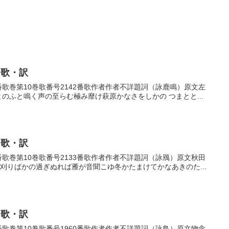
・歌・訳
42番歌巻第10巻歌番号2142番歌作者作者不詳題詞（詠鹿鳴）原文左
とのふと鳴く声の至らむ極み靡け萩原かなさをしかの つまとと...
・歌・訳
33番歌巻第10巻歌番号2133番歌作者作者不詳題詞（詠鴈）原文秋田
が刈りばかの過ぎぬれば雁が音聞こゆ冬かたまけてかなあきのた...
・歌・訳
60番歌巻第10巻歌番号1960番歌作者作者不詳題詞（詠鳥）原文物念