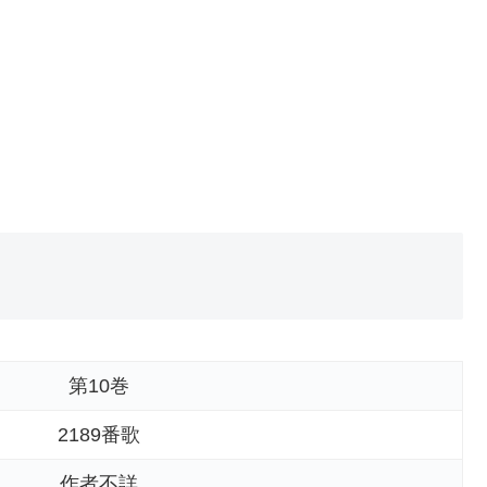
第10巻
2189番歌
作者不詳