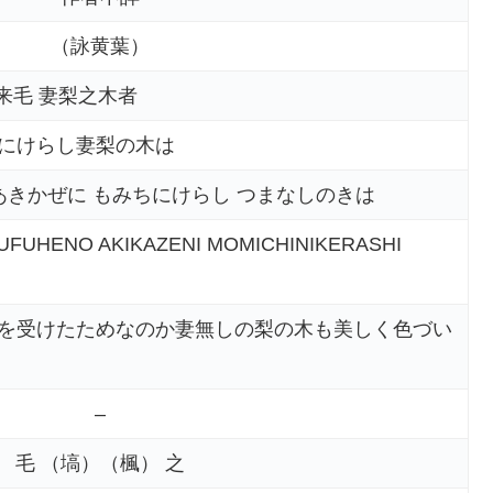
（詠黄葉）
来毛 妻梨之木者
にけらし妻梨の木は
あきかぜに もみちにけらし つまなしのきは
FUHENO AKIKAZENI MOMICHINIKERASHI
を受けたためなのか妻無しの梨の木も美しく色づい
–
毛 （塙）（楓） 之