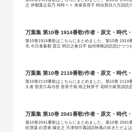
之 伊都藻之花乃 何時々々 来座吾背子 時自異目八方訓読
万葉集 第10巻 1914番歌/作者・原文・時代
第10巻1914番歌はこちらにまとめました。第10巻 19
毛 今日者暮都 霞立 明日之春日乎 如何将晩訓読恋ひつつ
万葉集 第10巻 2119番歌/作者・原文・時代
第10巻2119番歌はこちらにまとめました。第10巻 21
久者 形見尓為与登 吾背子我 殖之秋芽子 花咲尓家里訓読
万葉集 第10巻 2041番歌/作者・原文・時代
第10巻2041番歌はこちらにまとめました。第10巻 20
吹漂蕩 白雲者 織女之 天津領巾毳訓読秋風の吹きただよは