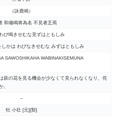
（詠鹿鳴）
者 和備鳴将為名 不見者乏焉
わび鳴きせむな見ずはともしみ
をしかは わびなきせむな みずはともしみ
BA SAWOSHIKAHA WABINAKISEMUNA
は萩の花を見る機会が少なくて見られなくなり、侘
か。
–
牡 小壮 [元][類]