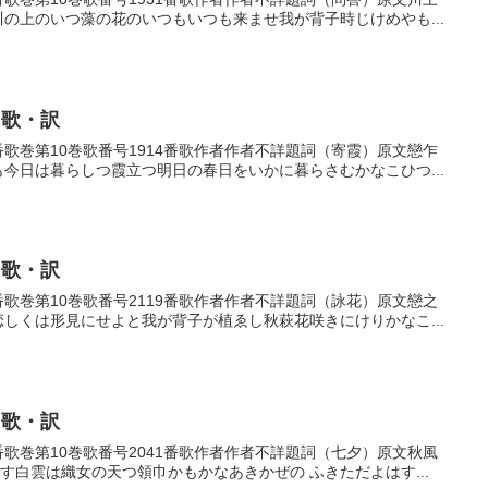
川の上のいつ藻の花のいつもいつも来ませ我が背子時じけめやも...
・歌・訳
14番歌巻第10巻歌番号1914番歌作者作者不詳題詞（寄霞）原文戀乍
も今日は暮らしつ霞立つ明日の春日をいかに暮らさむかなこひつ...
・歌・訳
19番歌巻第10巻歌番号2119番歌作者作者不詳題詞（詠花）原文戀之
恋しくは形見にせよと我が背子が植ゑし秋萩花咲きにけりかなこ...
・歌・訳
41番歌巻第10巻歌番号2041番歌作者作者不詳題詞（七夕）原文秋風
す白雲は織女の天つ領巾かもかなあきかぜの ふきただよはす...