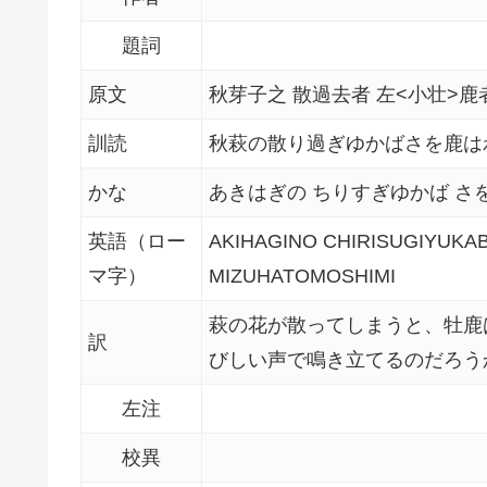
題詞
原文
秋芽子之 散過去者 左<小壮>鹿
訓読
秋萩の散り過ぎゆかばさを鹿は
かな
あきはぎの ちりすぎゆかば さ
英語（ロー
AKIHAGINO CHIRISUGIYUKA
マ字）
MIZUHATOMOSHIMI
萩の花が散ってしまうと、牡鹿
訳
びしい声で鳴き立てるのだろう
左注
校異