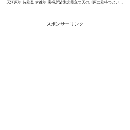
天河原尓 待君登 伊徃尓 裳襴所沾訓読霞立つ天の川原に君待つとい行
き帰るに裳の裾濡れぬかなかすみたつ ...
スポンサーリンク