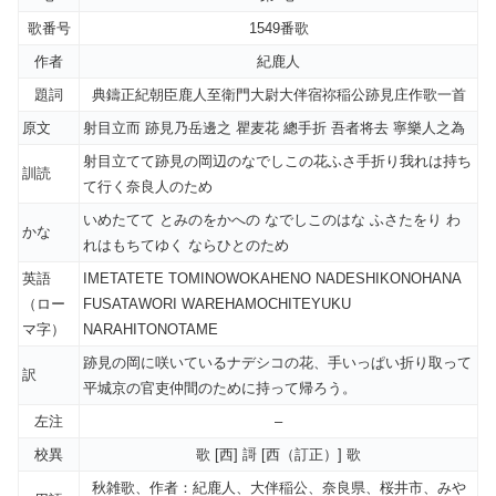
歌番号
1549番歌
作者
紀鹿人
題詞
典鑄正紀朝臣鹿人至衛門大尉大伴宿祢稲公跡見庄作歌一首
原文
射目立而 跡見乃岳邊之 瞿麦花 總手折 吾者将去 寧樂人之為
射目立てて跡見の岡辺のなでしこの花ふさ手折り我れは持ち
訓読
て行く奈良人のため
いめたてて とみのをかへの なでしこのはな ふさたをり わ
かな
れはもちてゆく ならひとのため
英語
IMETATETE TOMINOWOKAHENO NADESHIKONOHANA
（ロー
FUSATAWORI WAREHAMOCHITEYUKU
マ字）
NARAHITONOTAME
跡見の岡に咲いているナデシコの花、手いっぱい折り取って
訳
平城京の官吏仲間のために持って帰ろう。
左注
–
校異
歌 [西] 謌 [西（訂正）] 歌
秋雑歌、作者：紀鹿人、大伴稲公、奈良県、桜井市、みや