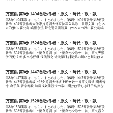
つ蝦手見るごとに妹を懸けつつ恋ひぬ日は...
万葉集 第8巻 1494番歌/作者・原文・時代・歌・訳
第8巻1494番歌はこちらにまとめました。第8巻 1494番歌巻第8巻歌
番号1494番歌作者大伴家持題詞大伴家持霍公鳥歌二首原文夏山之 木
末乃繁尓 霍公鳥 鳴響奈流 聲之遥佐訓読夏山の木末の茂に霍公鳥鳴き
響むなる声の遥けさかななつやまの こ...
万葉集 第8巻 1524番歌/作者・原文・時代・歌・訳
第8巻1524番歌はこちらにまとめました。第8巻 1524番歌巻第8巻歌
番号1524番歌作者山上憶良題詞（山上憶良七夕歌十二首）原文天漢
伊刀河浪者 多々祢杼母 伺候難之 近此瀬呼訓読天の川いと川波は立た
ねどもさもらひかたし近きこの瀬をかな...
万葉集 第8巻 1447番歌/作者・原文・時代・歌・訳
第8巻1447番歌はこちらにまとめました。第8巻 1447番歌巻第8巻歌
番号1447番歌作者坂上郎女題詞大伴坂上郎女歌一首原文尋常 聞者苦
寸 喚子鳥 音奈都炊 時庭成奴訓読世の常に聞けば苦しき呼子鳥声なつ
かしき時にはなりぬかなよのつねに き...
万葉集 第8巻 1528番歌/作者・原文・時代・歌・訳
第8巻1528番歌はこちらにまとめました。第8巻 1528番歌巻第8巻歌
番号1528番歌作者山上憶良題詞（山上憶良七夕歌十二首）原文霞立