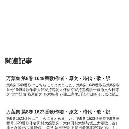
関連記事
万葉集 第8巻 1649番歌/作者・原文・時代・歌・訳
第8巻1649番歌はこちらにまとめました。第8巻 1649番歌巻第8巻歌
番号1649番歌作者大伴家持題詞大伴宿祢家持雪梅歌一首原文今日零
之 雪尓競而 我屋前之 冬木梅者 花開二家里訓読今日降りし雪に競ひ
て我が宿の冬木の梅は花咲きにけりかなけ...
万葉集 第8巻 1623番歌/作者・原文・時代・歌・訳
第8巻1623番歌はこちらにまとめました。第8巻 1623番歌巻第8巻歌
番号1623番歌作者田村大嬢題詞（大伴田村大嬢与坂上大嬢歌二首）
原文吾屋戸尓 黄變蝦手 毎見 妹乎懸管 不戀日者無訓読我が宿にもみ