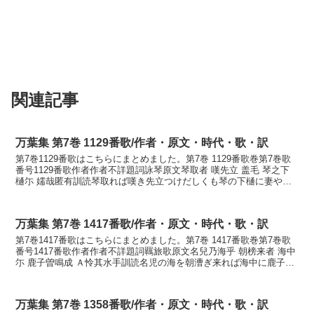
関連記事
万葉集 第7巻 1129番歌/作者・原文・時代・歌・訳
第7巻1129番歌はこちらにまとめました。第7巻 1129番歌巻第7巻歌
番号1129番歌作者作者不詳題詞詠琴原文琴取者 嘆先立 盖毛 琴之下
樋尓 嬬哉匿有訓読琴取れば嘆き先立つけだしくも琴の下樋に妻や隠
れるかなこととれば なげきさきだつ け...
万葉集 第7巻 1417番歌/作者・原文・時代・歌・訳
第7巻1417番歌はこちらにまとめました。第7巻 1417番歌巻第7巻歌
番号1417番歌作者作者不詳題詞羈旅歌原文名兒乃海乎 朝榜来者 海中
尓 鹿子曽鳴成 Ａ怜其水手訓読名児の海を朝漕ぎ来れば海中に鹿子ぞ
鳴くなるあはれその鹿子かななこのうみ...
万葉集 第7巻 1358番歌/作者・原文・時代・歌・訳