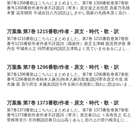
第7巻1358番歌はこちらにまとめました。第7巻 1358番歌巻第7巻歌
番号1358番歌作者作者不詳題詞（寄木）原文波之吉也思 吾家乃毛桃
本繁 花耳開而 不成在目八方訓読はしきやし我家の毛桃本茂く花のみ
咲きてならずあらめやもかなはしきやし...
万葉集 第7巻 1215番歌/作者・原文・時代・歌・訳
第7巻1215番歌はこちらにまとめました。第7巻 1215番歌巻第7巻歌
番号1215番歌作者作者不詳題詞（覊旅作）原文玉津嶋 能見而伊座 青
丹吉 平城有人之 待問者如何訓読玉津島よく見ていませあをによし奈
良なる人の待ち問はばいかにかなたまつ...
万葉集 第7巻 1296番歌/作者・原文・時代・歌・訳
第7巻1296番歌はこちらにまとめました。第7巻 1296番歌巻第7巻歌
番号1296番歌作者柿本人麻呂(柿本人麻呂歌集)題詞寄衣原文今造 斑
衣服 面 吾尓所念 末服友訓読今作る斑の衣面影に我れに思ほゆいまだ
着ねどもかないまつくる まだらのこ...
万葉集 第7巻 1373番歌/作者・原文・時代・歌・訳
第7巻1373番歌はこちらにまとめました。第7巻 1373番歌巻第7巻歌
番号1373番歌作者作者不詳題詞（寄月）原文春日山 々高有良之 石上
菅根将見尓 月待難訓読春日山山高くあらし岩の上の菅の根見むに月
待ちかたしかなかすがやま やまたかく...