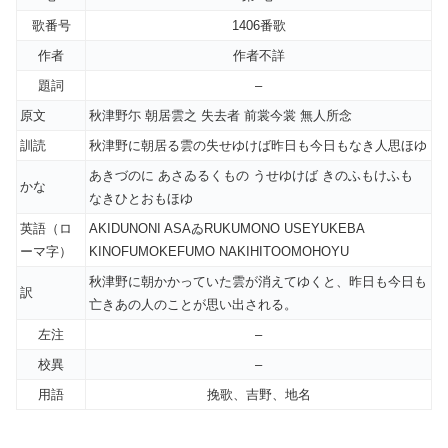
歌番号
1406番歌
作者
作者不詳
題詞
–
原文
秋津野尓 朝居雲之 失去者 前裳今裳 無人所念
訓読
秋津野に朝居る雲の失せゆけば昨日も今日もなき人思ほゆ
あきづのに あさゐるくもの うせゆけば きのふもけふも
かな
なきひとおもほゆ
英語（ロ
AKIDUNONI ASAゐRUKUMONO USEYUKEBA
ーマ字）
KINOFUMOKEFUMO NAKIHITOOMOHOYU
秋津野に朝かかっていた雲が消えてゆくと、昨日も今日も
訳
亡きあの人のことが思い出される。
左注
–
校異
–
用語
挽歌、吉野、地名