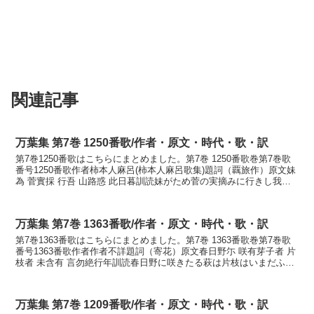
関連記事
万葉集 第7巻 1250番歌/作者・原文・時代・歌・訳
第7巻1250番歌はこちらにまとめました。第7巻 1250番歌巻第7巻歌
番号1250番歌作者柿本人麻呂(柿本人麻呂歌集)題詞（覊旅作）原文妹
為 菅實採 行吾 山路惑 此日暮訓読妹がため菅の実摘みに行きし我れ
山道に惑ひこの日暮らしつかないもが...
万葉集 第7巻 1363番歌/作者・原文・時代・歌・訳
第7巻1363番歌はこちらにまとめました。第7巻 1363番歌巻第7巻歌
番号1363番歌作者作者不詳題詞（寄花）原文春日野尓 咲有芽子者 片
枝者 未含有 言勿絶行年訓読春日野に咲きたる萩は片枝はいまだふふ
めり言な絶えそねかなかすがのに さき...
万葉集 第7巻 1209番歌/作者・原文・時代・歌・訳