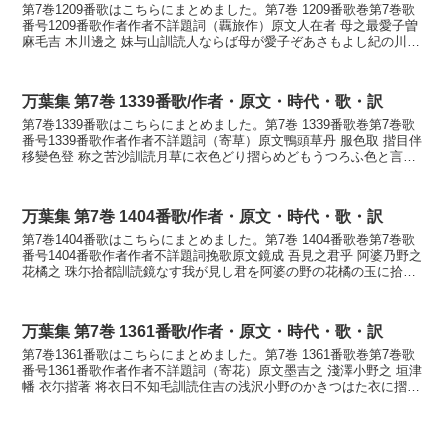
第7巻1209番歌はこちらにまとめました。第7巻 1209番歌巻第7巻歌
番号1209番歌作者作者不詳題詞（覊旅作）原文人在者 母之最愛子曽
麻毛吉 木川邊之 妹与山訓読人ならば母が愛子ぞあさもよし紀の川の
辺の妹と背の山かなひとならば ははが...
万葉集 第7巻 1339番歌/作者・原文・時代・歌・訳
第7巻1339番歌はこちらにまとめました。第7巻 1339番歌巻第7巻歌
番号1339番歌作者作者不詳題詞（寄草）原文鴨頭草丹 服色取 揩目伴
移變色登 称之苦沙訓読月草に衣色どり摺らめどもうつろふ色と言ふ
が苦しさかなつきくさに ころもいろど...
万葉集 第7巻 1404番歌/作者・原文・時代・歌・訳
第7巻1404番歌はこちらにまとめました。第7巻 1404番歌巻第7巻歌
番号1404番歌作者作者不詳題詞挽歌原文鏡成 吾見之君乎 阿婆乃野之
花橘之 珠尓拾都訓読鏡なす我が見し君を阿婆の野の花橘の玉に拾ひ
つかなかがみなす わがみしきみを あ...
万葉集 第7巻 1361番歌/作者・原文・時代・歌・訳
第7巻1361番歌はこちらにまとめました。第7巻 1361番歌巻第7巻歌
番号1361番歌作者作者不詳題詞（寄花）原文墨吉之 淺澤小野之 垣津
幡 衣尓揩著 将衣日不知毛訓読住吉の浅沢小野のかきつはた衣に摺り
付け着む日知らずもかなすみのえの あ...