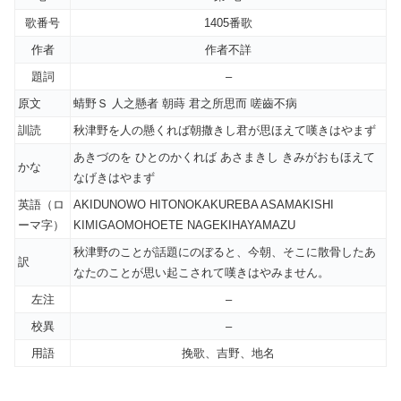
歌番号
1405番歌
作者
作者不詳
題詞
–
原文
蜻野Ｓ 人之懸者 朝蒔 君之所思而 嗟齒不病
訓読
秋津野を人の懸くれば朝撒きし君が思ほえて嘆きはやまず
あきづのを ひとのかくれば あさまきし きみがおもほえて
かな
なげきはやまず
英語（ロ
AKIDUNOWO HITONOKAKUREBA ASAMAKISHI
ーマ字）
KIMIGAOMOHOETE NAGEKIHAYAMAZU
秋津野のことが話題にのぼると、今朝、そこに散骨したあ
訳
なたのことが思い起こされて嘆きはやみません。
左注
–
校異
–
用語
挽歌、吉野、地名