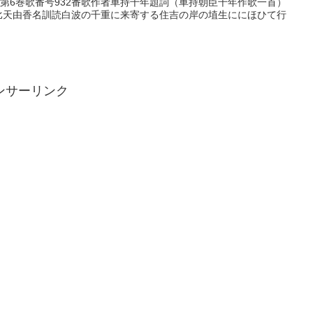
歌巻第6巻歌番号932番歌作者車持千年題詞（車持朝臣千年作歌一首）
寶比天由香名訓読白波の千重に来寄する住吉の岸の埴生ににほひて行
ンサーリンク