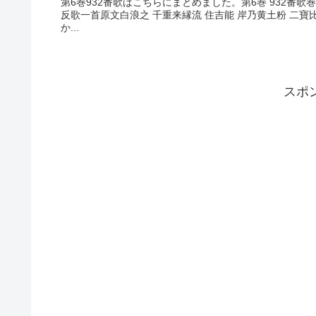
第6巻932番歌はこちらにまとめました。第6巻 932番
反歌一首原文白浪之 千重来縁流 住吉能 岸乃黄土粉 二
か...
スポ