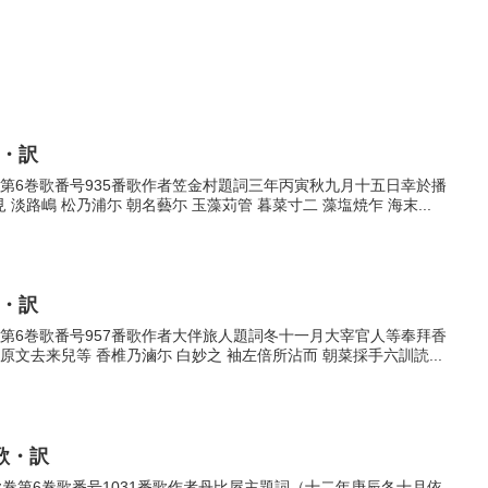
歌・訳
歌巻第6巻歌番号935番歌作者笠金村題詞三年丙寅秋九月十五日幸於播
路嶋 松乃浦尓 朝名藝尓 玉藻苅管 暮菜寸二 藻塩焼乍 海末...
歌・訳
歌巻第6巻歌番号957番歌作者大伴旅人題詞冬十一月大宰官人等奉拜香
文去来兒等 香椎乃滷尓 白妙之 袖左倍所沾而 朝菜採手六訓読...
歌・訳
番歌巻第6巻歌番号1031番歌作者丹比屋主題詞（十二年庚辰冬十月依