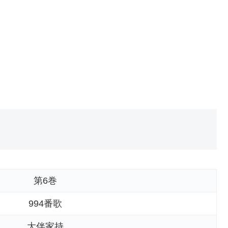
第6巻
994番歌
大伴家持