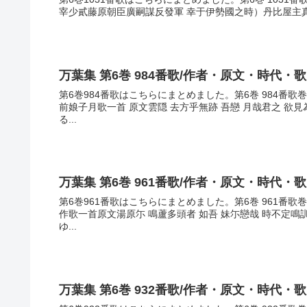
宰少貳藤原朝臣廣嗣謀反發軍 幸于伊勢國之時）丹比屋主真人
万葉集 第6巻 984番歌/作者・原文・時代・
第6巻984番歌はこちらにまとめました。第6巻 984番
前娘子月歌一首 原文雲隠 去方乎無跡 吾戀 月哉君之 
る...
万葉集 第6巻 961番歌/作者・原文・時代・
第6巻961番歌はこちらにまとめました。第6巻 961番
作歌一首原文湯原尓 鳴蘆多頭者 如吾 妹尓戀哉 時不定
ゆ...
万葉集 第6巻 932番歌/作者・原文・時代・