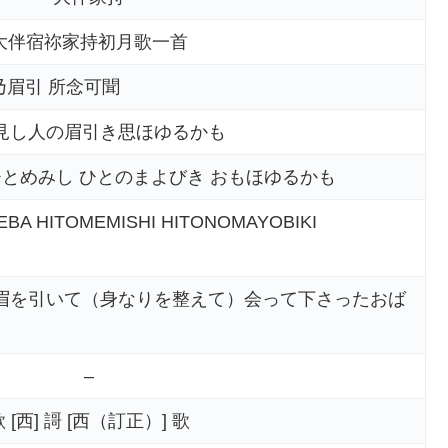
大伴宿祢家持初月歌一首
乃眉引 所念可聞
見し人の眉引き思ほゆるかも
ひとめみし ひとのまよびき おもほゆるかも
EBA HITOMEMISHI HITONOMAYOBIKI
眉を引いて（身なりを整えて）会って下さったおば
–
 [西] 謌 [西（訂正）] 歌