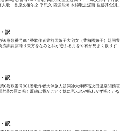
歌一首原文後尓之 乎思久 四泥能埼 木綿取之泥而 住跡其念訓...
歌・訳
歌巻第6巻歌番号984番歌作者豊前国娘子大宅女（豊前國娘子）題詞豊
欲見為流訓読雲隠り去方をなみと我が恋ふる月をや君が見まく欲りす
歌・訳
歌巻第6巻歌番号961番歌作者大伴旅人題詞帥大伴卿宿次田温泉聞鶴喧
鳴訓読湯の原に鳴く葦鶴は我がごとく妹に恋ふれや時わかず鳴くかな
歌・訳