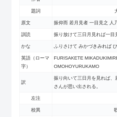
題詞
原文
振仰而 若月見者 一目見之 人
訓読
振り放けて三日月見れば一目
かな
ふりさけて みかづきみれば 
英語（ローマ
FURISAKETE MIKADUKIMIR
字）
OMOHOYURUKAMO
振り向いて三日月を見れば、
訳
さんが思い出される。
左注
校異
歌