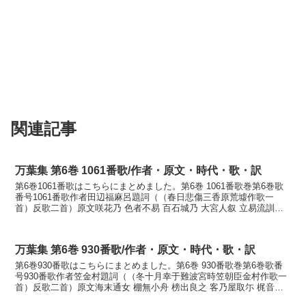
関連記事
万葉集 第6巻 1061番歌/作者・原文・時代・歌・訳
第6巻1061番歌はこちらにまとめました。第6巻 1061番歌巻第6巻歌
番号1061番歌作者田辺福麻呂題詞（（春日悲傷三香原荒墟作歌一
首）反歌二首）原文咲花乃 色者不易 百石城乃 大宮人叙 立易流訓読
咲く花の色は変らずももしきの大宮人ぞたち...
万葉集 第6巻 930番歌/作者・原文・時代・歌・訳
第6巻930番歌はこちらにまとめました。第6巻 930番歌巻第6巻歌番
号930番歌作者笠金村題詞（（冬十月幸于難波宮時笠朝臣金村作歌一
首）反歌二首）原文海末通女 棚無小舟 榜出良之 客乃屋取尓 梶音所
聞訓読海人娘女棚なし小舟漕ぎ出らし旅の宿...