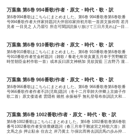
万葉集 第6巻 994番歌/作者・原文・時代・歌・訳
第6巻994番歌はこちらにまとめました。第6巻 994番歌巻第6巻歌番
号994番歌作者大伴家持題詞大伴宿祢家持初月歌一首原文振仰而 若月
見者 一目見之 人乃眉引 所念可聞訓読振り放けて三日月見れば一目見
し人の眉引き思ほゆるかもかなふりさけて...
万葉集 第6巻 910番歌/作者・原文・時代・歌・訳
第6巻910番歌はこちらにまとめました。第6巻 910番歌巻第6巻歌番
号910番歌作者笠金村題詞（雑歌 / 養老七年癸亥夏五月幸于芳野離宮
時笠朝臣金村作歌一首）或本反曰原文神柄加 見欲賀藍 三吉野乃 瀧河
内者 雖見不飽鴨訓読神からか見が欲し...
万葉集 第6巻 966番歌/作者・原文・時代・歌・訳
第6巻966番歌はこちらにまとめました。第6巻 966番歌巻第6巻歌番
号966番歌作者作者不詳(児島)題詞（冬十二月宰帥大伴卿上京娘子作
歌二首）原文倭道者 雲隠有 雖然 余振袖乎 無礼登母布奈訓読大和道
は雲隠りたりしかれども我が振る袖をなめ...
万葉集 第6巻 1002番歌/作者・原文・時代・歌・訳
第6巻1002番歌はこちらにまとめました。第6巻 1002番歌巻第6巻歌
番号1002番歌作者安倍豊継題詞（春三月幸于難波宮之時歌六首）原
文馬之歩 押止駐余 住吉之 岸乃黄土 尓保比而将去訓読馬の歩み抑へ