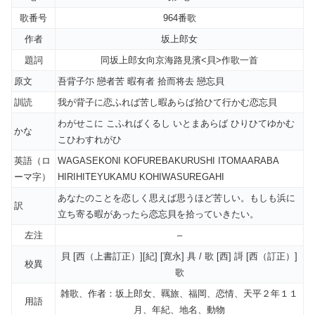
歌番号
964番歌
作者
坂上郎女
題詞
同坂上郎女向京海路見濱<貝>作歌一首
原文
吾背子尓 戀者苦 暇有者 拾而将去 戀忘貝
訓読
我が背子に恋ふれば苦し暇あらば拾ひて行かむ恋忘貝
わがせこに こふればくるし いとまあらば ひりひてゆかむ
かな
こひわすれがひ
英語（ロ
WAGASEKONI KOFUREBAKURUSHI ITOMAARABA
ーマ字）
HIRIHITEYUKAMU KOHIWASUREGAHI
あなたのことを恋しく思えば思うほど苦しい。もしも浜に
訳
立ち寄る暇があったら恋忘貝を拾っていきたい。
左注
–
貝 [西（上書訂正）][紀] [寛永] 具 / 歌 [西] 謌 [西（訂正）]
校異
歌
雑歌、作者：坂上郎女、羈旅、福岡、恋情、天平２年１１
用語
月、年紀、地名、動物