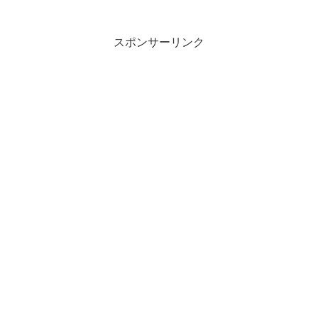
留めよ住吉の岸の埴生ににほひて行かむか...
スポンサーリンク